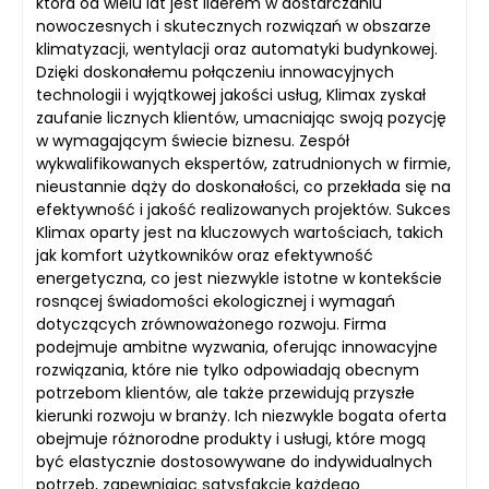
która od wielu lat jest liderem w dostarczaniu
nowoczesnych i skutecznych rozwiązań w obszarze
klimatyzacji, wentylacji oraz automatyki budynkowej.
Dzięki doskonałemu połączeniu innowacyjnych
technologii i wyjątkowej jakości usług, Klimax zyskał
zaufanie licznych klientów, umacniając swoją pozycję
w wymagającym świecie biznesu. Zespół
wykwalifikowanych ekspertów, zatrudnionych w firmie,
nieustannie dąży do doskonałości, co przekłada się na
efektywność i jakość realizowanych projektów. Sukces
Klimax oparty jest na kluczowych wartościach, takich
jak komfort użytkowników oraz efektywność
energetyczna, co jest niezwykle istotne w kontekście
rosnącej świadomości ekologicznej i wymagań
dotyczących zrównoważonego rozwoju. Firma
podejmuje ambitne wyzwania, oferując innowacyjne
rozwiązania, które nie tylko odpowiadają obecnym
potrzebom klientów, ale także przewidują przyszłe
kierunki rozwoju w branży. Ich niezwykle bogata oferta
obejmuje różnorodne produkty i usługi, które mogą
być elastycznie dostosowywane do indywidualnych
potrzeb, zapewniając satysfakcję każdego