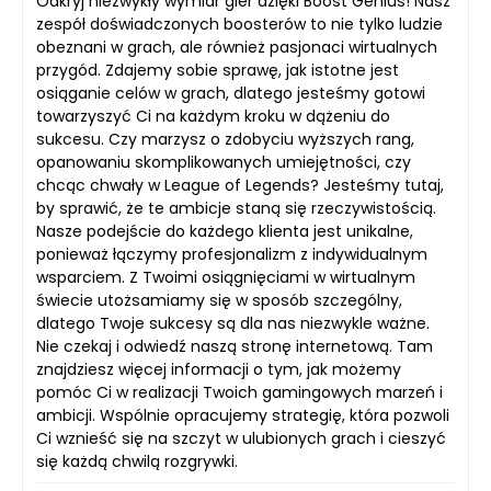
Odkryj niezwykły wymiar gier dzięki Boost Genius! Nasz
zespół doświadczonych boosterów to nie tylko ludzie
obeznani w grach, ale również pasjonaci wirtualnych
przygód. Zdajemy sobie sprawę, jak istotne jest
osiąganie celów w grach, dlatego jesteśmy gotowi
towarzyszyć Ci na każdym kroku w dążeniu do
sukcesu. Czy marzysz o zdobyciu wyższych rang,
opanowaniu skomplikowanych umiejętności, czy
chcąc chwały w League of Legends? Jesteśmy tutaj,
by sprawić, że te ambicje staną się rzeczywistością.
Nasze podejście do każdego klienta jest unikalne,
ponieważ łączymy profesjonalizm z indywidualnym
wsparciem. Z Twoimi osiągnięciami w wirtualnym
świecie utożsamiamy się w sposób szczególny,
dlatego Twoje sukcesy są dla nas niezwykle ważne.
Nie czekaj i odwiedź naszą stronę internetową. Tam
znajdziesz więcej informacji o tym, jak możemy
pomóc Ci w realizacji Twoich gamingowych marzeń i
ambicji. Wspólnie opracujemy strategię, która pozwoli
Ci wznieść się na szczyt w ulubionych grach i cieszyć
się każdą chwilą rozgrywki.