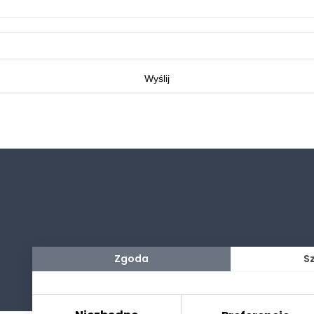
Wyślij
Zgoda
S