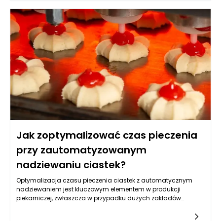
znacząco wpłynąć na komfort codziennego życia. W
poniższym artykule przyjrzymy się różnorodnym aspektom
umieszczania mebli w sposób, który sprzyja swobodnemu
poruszaniu się i harmonijnemu funkcjonowaniu przestrzeni.
Jak zoptymalizować czas pieczenia
przy zautomatyzowanym
nadziewaniu ciastek?
Optymalizacja czasu pieczenia ciastek z automatycznym
nadziewaniem jest kluczowym elementem w produkcji
piekarniczej, zwłaszcza w przypadku dużych zakładów
zajmujących się wytwarzaniem słodkości na masową
skalę. Zautomatyzowane nadziewanie ciastek pozwala na