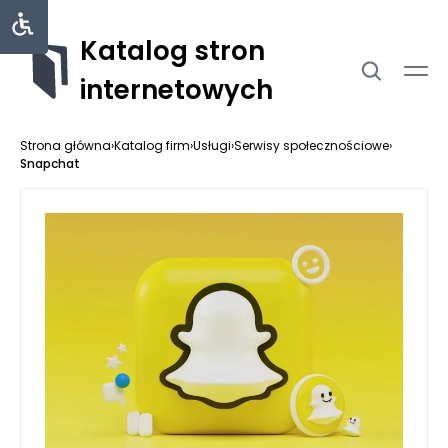
Katalog stron
internetowych
Strona główna
›
Katalog firm
›
Usługi
›
Serwisy społecznościowe
›
Snapchat