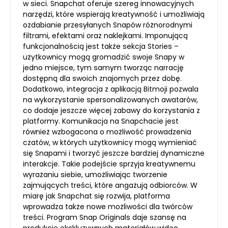
w sieci. Snapchat oferuje szereg innowacyjnych
narzędzi, które wspierają kreatywność i umożliwiają
ozdabianie przesyłanych Snapów różnorodnymi
filtrami, efektami oraz naklejkami. Imponującą
funkcjonalnością jest także sekcja Stories –
użytkownicy mogą gromadzić swoje Snapy w
jedno miejsce, tym samym tworząc narrację
dostępną dla swoich znajomych przez dobę.
Dodatkowo, integracja z aplikacją Bitmoji pozwala
na wykorzystanie spersonalizowanych awatarów,
co dodaje jeszcze więcej zabawy do korzystania z
platformy. Komunikacja na Snapchacie jest
również wzbogacona o możliwość prowadzenia
czatów, w których użytkownicy mogą wymieniać
się Snapami i tworzyć jeszcze bardziej dynamiczne
interakcje. Takie podejście sprzyja kreatywnemu
wyrażaniu siebie, umożliwiając tworzenie
zajmujących treści, które angażują odbiorców. W
miarę jak Snapchat się rozwija, platforma
wprowadza także nowe możliwości dla twórców
treści. Program Snap Originals daje szansę na
produkcję ekskluzywnych materiałów wideo,