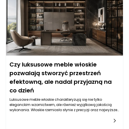
elegancka, ale także wygodna podczas odpoczynku. Stół
może mieć rzeźbiarską podstawę, lecz nadal musi być
stabilny i praktyczny. Fotel może wyróżniać się designerską
linią, ale nie powinien męczyć użytkownika po kilkunastu
minutach siedzenia. Luksusowe meble włoskie są cenione
dlatego, że łączą te wymagania bez sztucznego kompromisu.
Ich estetyka wynika nie tylko z dekoracyjności, ale z jakości
projektu, dbałości o detal i umiejętnego wykorzystania
materiałów. Dzięki temu wnętrze może wyglądać prestiżowo, a
jednocześnie pozostać przyjazne, funkcjonalne i naturalne w
codziennym użytkowaniu.
Czy luksusowe meble włoskie
pozwalają stworzyć przestrzeń
efektowną, ale nadal przyjazną na
co dzień
Luksusowe meble włoskie charakteryzują się nie tylko
eleganckim wzornictwem, ale również wyjątkową jakością
wykonania. Włoskie rzemiosło słynie z precyzji oraz najwyższej
klasy materiałów, takich jak drewno, skóra czy tkaniny. Te
meble są stworzone z myślą o długowieczności, co czyni je
inwestycją na lata. Wiele z nich łączy tradycyjne techniki z