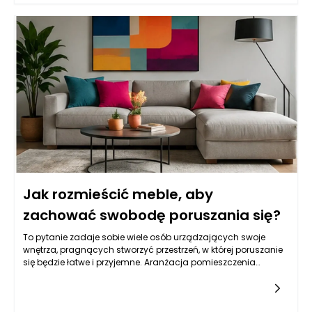
nowoczesnym designem, co pozwala dostosować je do
różnorodnych stylistyk aranżacyjnych. Dlatego inwestując w
eleganckie meble włoskie, zyskujemy nie tylko estetyczne
walory wnętrza, ale również komfort użytkowania, który
sprawia, że stają się one integralną częścią codziennego
życia.
Jak rozmieścić meble, aby
zachować swobodę poruszania się?
To pytanie zadaje sobie wiele osób urządzających swoje
wnętrza, pragnących stworzyć przestrzeń, w której poruszanie
się będzie łatwe i przyjemne. Aranżacja pomieszczenia
wymaga przemyślanej strategii, która uwzględni zarówno
estetykę, jak i funkcjonalność. Meble są kluczowym elementem
tego procesu, a ich odpowiednie rozplanowanie może