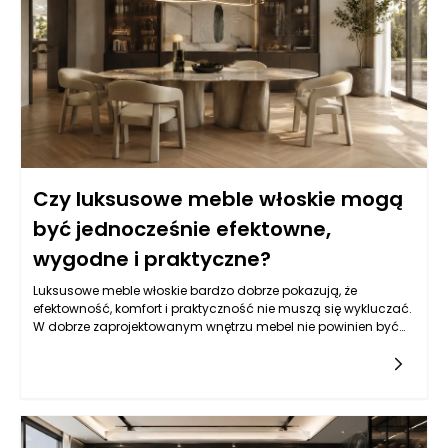
Czy luksusowe meble włoskie mogą
być jednocześnie efektowne,
wygodne i praktyczne?
Luksusowe meble włoskie bardzo dobrze pokazują, że
efektowność, komfort i praktyczność nie muszą się wykluczać.
W dobrze zaprojektowanym wnętrzu mebel nie powinien być
wyłącznie ozdobą ani wyłącznie użytkowym przedmiotem
pozbawionym charakteru. Najlepszy efekt pojawia się wtedy,
gdy forma, materiał, proporcje i funkcja tworzą spójną całość.
Włoskie wzornictwo od lat opiera się właśnie na takim
podejściu: mebel ma przyciągać uwagę, ale jednocześnie
służyć domownikom na co dzień. Sofa powinna być