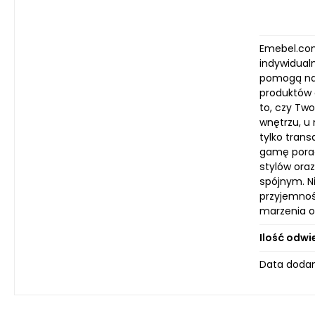
Emebel.com.
indywidualn
pomogą nad
produktów 
to, czy Tw
wnętrzu, u 
tylko tran
gamę poradn
stylów ora
spójnym. N
przyjemnośc
marzenia o
Ilość odwi
Data dodan