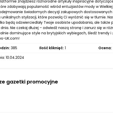
platformie znajdziesz różnorodne artykuły inspiracyjne dotyczą
tóre zdobywają popularność wśród entuzjastów mody w Wielkiej B
podejmowanie świadomych decyzji zakupowych dostosowanych do
 unikalnych stylizacji, które pozwolą Ci wyróżnić się w tłumie. 
tylko będą odzwierciedlały Twoje osobiste upodobania, ale takż
ia. Nie czekaj dłużej – odwiedź naszą stronę i zanurz się w róż
alnie dominujące style na brytyjskich wybiegach, śledź trendy i
es-UK.com!
edzin:
385
Ilość kliknięć:
1
Ocena:
ia: 10.04.2024
ze gazetki promocyjne