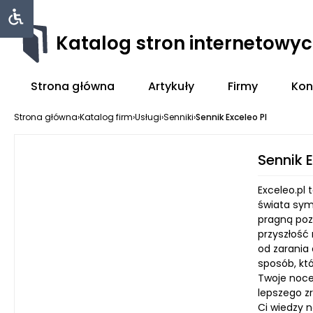
Katalog stron internetowy
Strona główna
Artykuły
Firmy
Kon
Strona główna
›
Katalog firm
›
Usługi
›
Senniki
›
Sennik Exceleo Pl
Sennik E
Exceleo.pl
świata sym
pragną poz
przyszłość
od zarania
sposób, któ
Twoje noce
lepszego z
Ci wiedzy 