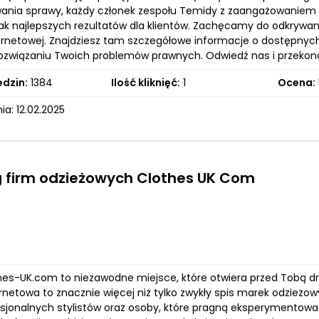
ania sprawy, każdy członek zespołu Temidy z zaangażowaniem 
jak najlepszych rezultatów dla klientów. Zachęcamy do odkrywani
ternetowej. Znajdziesz tam szczegółowe informacje o dostępnyc
związaniu Twoich problemów prawnych. Odwiedź nas i przekona
edzin:
1384
Ilość kliknięć:
1
Ocena:
a: 12.02.2025
 firm odzieżowych Clothes UK Com
thes-UK.com to niezawodne miejsce, które otwiera przed Tobą dr
rnetowa to znacznie więcej niż tylko zwykły spis marek odzieżow
fesjonalnych stylistów oraz osoby, które pragną eksperymentowa