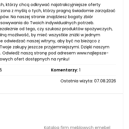
h, którzy chcą odkrywać najatrakcyjniejsze oferty
rzona z myślą o tych, którzy pragną świadomie zarządzać
ów. Na naszej stronie znajdziesz bogaty zbiór
pasowywania do Twoich indywidualnych potrzeb.
niezależnie od tego, czy szukasz produktów spożywczych,
alną możliwość, by mieć wszystkie zniżki w jednym
ie odwiedzać naszej witryny, aby być na bieżąco z
woje zakupy jeszcze przyjemniejszymi. Dzięki naszym
. Odwiedź naszą stronę pod adresem www.najlepsze-
tkowych ofert dostępnych na rynku!
5
Komentarzy:
1
Ostatnia wizyta: 07.08.2026
Katalog firm meblowych emebel