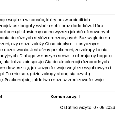
oje wnętrza w sposób, który odzwierciedli ich
e znajdziesz bogaty wybór mebli oraz dodatków, które
el.com.pl stawiamy na najwyższą jakość oferowanych
anie do różnych stylów aranżacyjnych. Bez względu na
rzeni, czy może zależy Ci na ciepłym i klasycznym
je oczekiwania. Jesteśmy przekonani, że zakupy to nie
żacyjnych. Dlatego w naszym serwisie oferujemy bogatą
 ale także zainspirują Cię do eksploracji różnorodnych
om dowiesz się, jak uczynić swoje wnętrze wyjątkowym i
l. To miejsce, gdzie zakupy staną się czystą
ę. Przekonaj się, jak łatwo możesz zrealizować swoje
4
Komentarzy:
1
Ostatnia wizyta: 07.08.2026