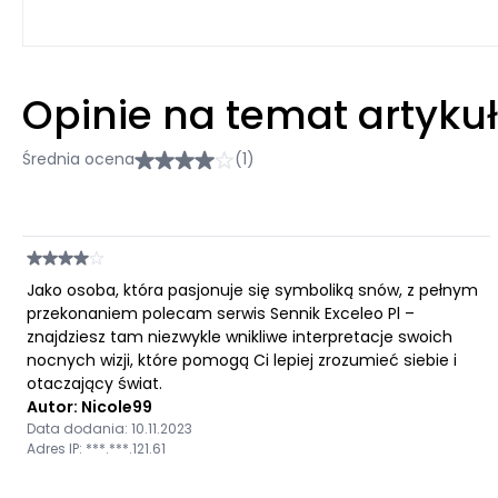
Opinie na temat artyku
Średnia ocena
(1)
Jako osoba, która pasjonuje się symboliką snów, z pełnym
przekonaniem polecam serwis Sennik Exceleo Pl –
znajdziesz tam niezwykle wnikliwe interpretacje swoich
nocnych wizji, które pomogą Ci lepiej zrozumieć siebie i
otaczający świat.
Autor: Nicole99
Data dodania: 10.11.2023
Adres IP: ***.***.121.61