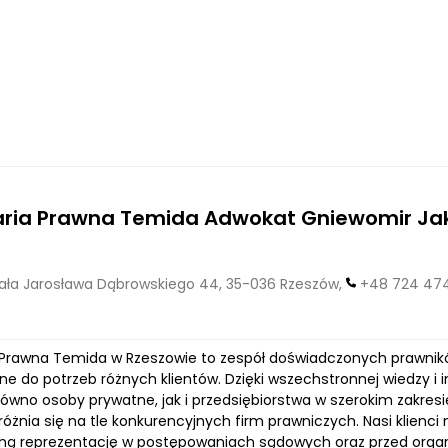
aria Prawna Temida Adwokat Gniewomir Ja
ła Jarosława Dąbrowskiego 44, 35-036 Rzeszów,
+48 724 47
 Prawna Temida w Rzeszowie to zespół doświadczonych prawników
e do potrzeb różnych klientów. Dzięki wszechstronnej wiedzy i 
ówno osoby prywatne, jak i przedsiębiorstwa w szerokim zakresi
óżnia się na tle konkurencyjnych firm prawniczych. Nasi klienc
ną reprezentację w postępowaniach sądowych oraz przed organa