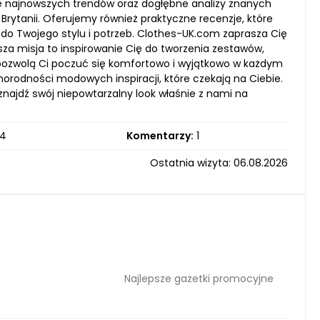
ce najnowszych trendów oraz dogłębne analizy znanych
rytanii. Oferujemy również praktyczne recenzje, które
 Twojego stylu i potrzeb. Clothes-UK.com zaprasza Cię
Nasza misja to inspirowanie Cię do tworzenia zestawów,
e pozwolą Ci poczuć się komfortowo i wyjątkowo w każdym
norodności modowych inspiracji, które czekają na Ciebie.
 znajdź swój niepowtarzalny look właśnie z nami na
4
Komentarzy:
1
Ostatnia wizyta: 06.08.2026
Najlepsze gazetki promocyjne