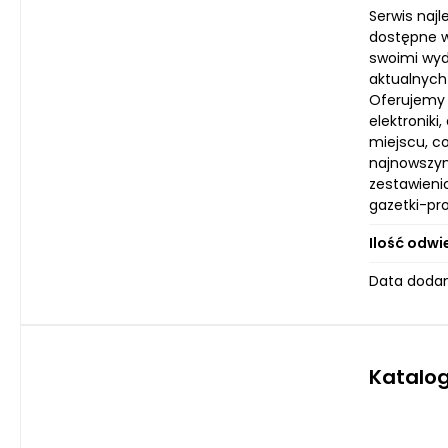
Serwis najl
dostępne w
swoimi wyd
aktualnych
Oferujemy 
elektroniki
miejscu, co
najnowszym
zestawieni
gazetki-pro
Ilość odwi
Data dodan
Katalo