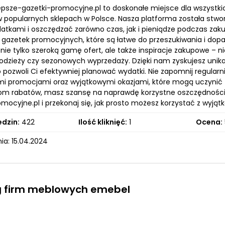
epsze-gazetki-promocyjne.pl to doskonałe miejsce dla wszystkic
 popularnych sklepach w Polsce. Nasza platforma została stwo
atkami i oszczędzać zarówno czas, jak i pieniądze podczas zakup
 gazetek promocyjnych, które są łatwe do przeszukiwania i do
nie tylko szeroką gamę ofert, ale także inspiracje zakupowe – 
, odzieży czy sezonowych wyprzedaży. Dzięki nam zyskujesz unik
 pozwoli Ci efektywniej planować wydatki. Nie zapomnij regularn
i promocjami oraz wyjątkowymi okazjami, które mogą uczynić T
om rabatów, masz szansę na naprawdę korzystne oszczędności
mocyjne.pl i przekonaj się, jak prosto możesz korzystać z wyją
edzin:
422
Ilość kliknięć:
1
Ocena:
ia: 15.04.2024
g firm meblowych emebel