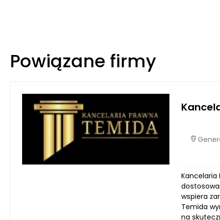
Powiązane firmy
Kancel
Genera
Kancelaria
dostosowan
wspiera zar
Temida wyr
na skutecz