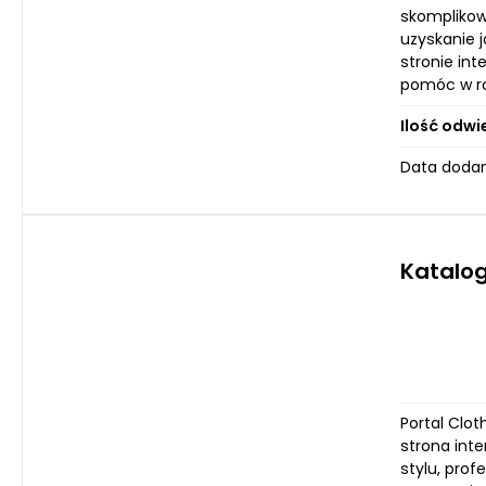
skomplikow
uzyskanie 
stronie in
pomóc w ro
Ilość odwi
Data dodani
Katalog
Portal Clo
strona inte
stylu, pro