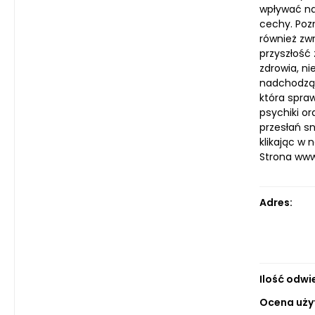
wpływać na
cechy. Pozn
również zw
przyszłość 
zdrowia, n
nadchodzące
która spraw
psychiki or
przesłań sn
klikając w n
Strona ww
Adres:
Ilość odwi
Ocena uży