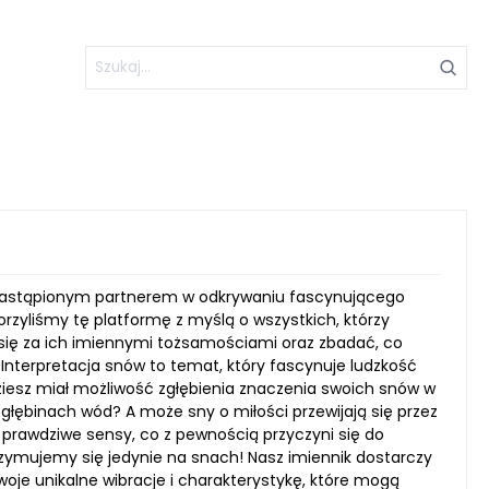
niezastąpionym partnerem w odkrywaniu fascynującego
rzyliśmy tę platformę z myślą o wszystkich, którzy
e się za ich imiennymi tożsamościami oraz zbadać, co
nterpretacja snów to temat, który fascynuje ludzkość
ziesz miał możliwość zgłębienia znaczenia swoich snów w
 głębinach wód? A może sny o miłości przewijają się przez
prawdziwe sensy, co z pewnością przyczyni się do
rzymujemy się jedynie na snach! Nasz imiennik dostarczy
oje unikalne wibracje i charakterystykę, które mogą