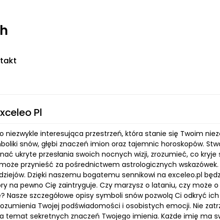
ch
takt
xceleo Pl
 to niezwykle interesująca przestrzeń, która stanie się Twoim 
boliki snów, głębi znaczeń imion oraz tajemnic horoskopów. Stwo
nać ukryte przesłania swoich nocnych wizji, zrozumieć, co kryj
 może przynieść za pośrednictwem astrologicznych wskazówek. I
 dziejów. Dzięki naszemu bogatemu sennikowi na exceleo.pl będ
ry na pewno Cię zaintryguje. Czy marzysz o lataniu, czy może o
? Nasze szczegółowe opisy symboli snów pozwolą Ci odkryć ich 
rozumienia Twojej podświadomości i osobistych emocji. Nie zat
na temat sekretnych znaczeń Twojego imienia. Każde imię ma sw