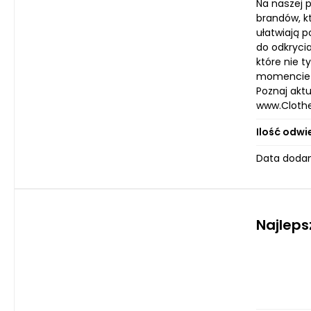
Na naszej 
brandów, k
ułatwiają 
do odkrycia
które nie 
momencie dn
Poznaj aktu
www.Cloth
Ilość odwi
Data dodan
Najleps