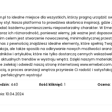
pl to idealne miejsce dla wszystkich, którzy pragną urządzić sw
y styl. Nasza platforma to prawdziwa skarbnica inspiracji, gdzi
ać każdemu pomieszczeniu niepowtarzalny charakter. W Emeb
oraz ich różnorodność, ponieważ wiemy, jak ważne jest dopasow
oim celem jest stworzenie nowoczesnej, minimalistycznej przest
nas z pewnością znajdziesz idealne elementy, które spełnią Two
sakcja, ale także sposób na odkrywanie nowych możliwości aran
ików i artykułów, które nie tylko dostarczą cennych wskazówek,
z aktualnych trendów w wystroju wnętrz. Dzięki naszym materiał
ie zwlekaj i odwiedź naszą stronę internetową www.emebel.com.p
ią, a proces aranżacji wnętrza przyniesie Ci radość i satysfakcj
 perfekcyjnym wystroju!
edzin:
440
Ilość kliknięć:
1
Ocena:
ia: 10.04.2024