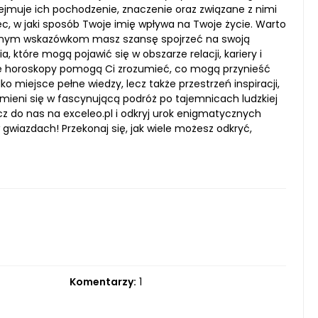
jmuje ich pochodzenie, znaczenie oraz związane z nimi
ec, w jaki sposób Twoje imię wpływa na Twoje życie. Warto
icznym wskazówkom masz szansę spojrzeć na swoją
które mogą pojawić się w obszarze relacji, kariery i
asze horoskopy pomogą Ci zrozumieć, co mogą przynieść
lko miejsce pełne wiedzy, lecz także przestrzeń inspiracji,
zamieni się w fascynującą podróż po tajemnicach ludzkiej
cz do nas na exceleo.pl i odkryj urok enigmatycznych
 gwiazdach! Przekonaj się, jak wiele możesz odkryć,
Komentarzy:
1