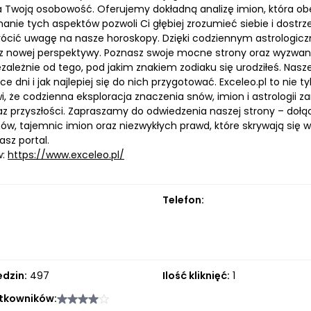
 Twoją osobowość. Oferujemy dokładną analizę imion, która obe
anie tych aspektów pozwoli Ci głębiej zrozumieć siebie i dostrz
rócić uwagę na nasze horoskopy. Dzięki codziennym astrolog
z nowej perspektywy. Poznasz swoje mocne strony oraz wyzwania, 
iezależnie od tego, pod jakim znakiem zodiaku się urodziłeś. N
 dni i jak najlepiej się do nich przygotować. Exceleo.pl to nie ty
i, że codzienna eksploracja znaczenia snów, imion i astrologii 
az przyszłości. Zapraszamy do odwiedzenia naszej strony – dołą
ów, tajemnic imion oraz niezwykłych prawd, które skrywają się w
asz portal.
w:
https://www.exceleo.pl/
Telefon:
edzin:
497
Ilość kliknięć:
1
tkowników: