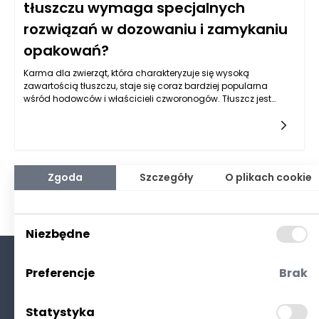
tłuszczu wymaga specjalnych
rozwiązań w dozowaniu i zamykaniu
opakowań?
Karma dla zwierząt, która charakteryzuje się wysoką
zawartością tłuszczu, staje się coraz bardziej popularna
wśród hodowców i właścicieli czworonogów. Tłuszcz jest
kluczowym źródłem energii i niezbędnych składników
odżywczych, które wspierają zdrowie zwierząt. Jednak
producenci karmy muszą stawić czoła szeregowi wyzwań
związanych z formułowaniem oraz pakowaniem tego typu
produktów. Głównym problemem jest zachowanie stabilności
i świeżości karma, ponieważ wysokotłuszczowe składniki
Zgoda
Szczegóły
O plikach cookie
mogą podlegać procesom utleniania, co prowadzi do utraty
wartości odżywczej i nieprzyjemnego zapachu. Praca nad
opracowaniem receptur, które minimalizują te negatywne
skutki, zyskuje na znaczeniu, co wpływa również na wybór
Niezbędne
odpowiednich maszyn pakujących do karmy dla zwierząt.
Preferencje
Brak
O nas
Kontakt
Statystyka