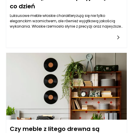
co dzień
Luksusowe meble włoskie charakteryzują się nie tylko
eleganckim wzornictwem, ale również wyjątkową jakością
wykonania. Włoskie rzemiosło słynie z precyzji oraz najwyższej
klasy materiałów, takich jak drewno, skóra czy tkaniny. Te
meble są stworzone z myślą o długowieczności, co czyni je
inwestycją na lata. Wiele z nich łączy tradycyjne techniki z
nowoczesnym designem, co pozwala dostosować je do
różnorodnych stylistyk aranżacyjnych. Dlatego inwestując w
eleganckie meble włoskie, zyskujemy nie tylko estetyczne
walory wnętrza, ale również komfort użytkowania, który
sprawia, że stają się one integralną częścią codziennego
życia.
Czy meble z litego drewna są