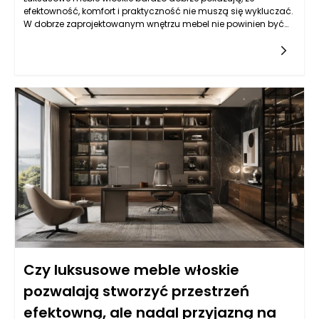
efektowność, komfort i praktyczność nie muszą się wykluczać.
W dobrze zaprojektowanym wnętrzu mebel nie powinien być
wyłącznie ozdobą ani wyłącznie użytkowym przedmiotem
pozbawionym charakteru. Najlepszy efekt pojawia się wtedy,
gdy forma, materiał, proporcje i funkcja tworzą spójną całość.
Włoskie wzornictwo od lat opiera się właśnie na takim
podejściu: mebel ma przyciągać uwagę, ale jednocześnie
służyć domownikom na co dzień. Sofa powinna być
elegancka, ale także wygodna podczas odpoczynku. Stół
może mieć rzeźbiarską podstawę, lecz nadal musi być
stabilny i praktyczny. Fotel może wyróżniać się designerską
linią, ale nie powinien męczyć użytkownika po kilkunastu
minutach siedzenia. Luksusowe meble włoskie są cenione
dlatego, że łączą te wymagania bez sztucznego kompromisu.
Ich estetyka wynika nie tylko z dekoracyjności, ale z jakości
projektu, dbałości o detal i umiejętnego wykorzystania
materiałów. Dzięki temu wnętrze może wyglądać prestiżowo, a
jednocześnie pozostać przyjazne, funkcjonalne i naturalne w
codziennym użytkowaniu.
Czy luksusowe meble włoskie
pozwalają stworzyć przestrzeń
efektowną, ale nadal przyjazną na