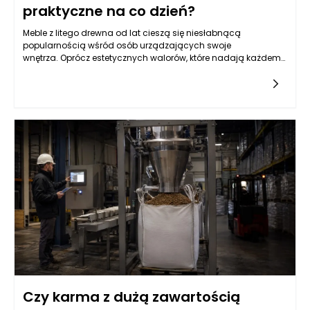
praktyczne na co dzień?
Meble z litego drewna od lat cieszą się niesłabnącą
popularnością wśród osób urządzających swoje
wnętrza. Oprócz estetycznych walorów, które nadają każdemu
wnętrzu przytulności i klasy, wiele osób zadaje sobie pytanie o
ich praktyczność w codziennym użytkowaniu. Warto zwrócić
uwagę na kilka kluczowych aspektów, które mogą pomóc w
podjęciu decyzji. Po pierwsze, drewno jako materiał ma swoje
unikalne właściwości, które wpływają na komfort oraz
funkcjonalność codziennego życia. Meble z litego drewna są
znane z tego, że są niezwykle trwałe, co sprawia, że idealnie
wpisują się w długoterminową perspektywę. W przeciwieństwie
do mebli z płyty wiórowej czy innych kompozytów, meble
drewniane mogą przetrwać wiele lat – a nawet pokoleń, jeśli
będą odpowiednio pielęgnowane. Meble z litego drewna to
inwestycja, która szybko się zwraca, ponieważ nie należy
obawiać się ich wymiany co kilka lat, co jest częstym
przypadkiem w przypadku tańszych alternatyw.
Czy karma z dużą zawartością