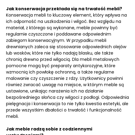
Jak konserwacja przekłada się na trwałość mebli?
Konserwacja mebli to kluczowy element, który wpływa na
ich odporność na uszkodzenia i wilgoć. Bez względu na
materiał, z którego są wykonane, meble powinny być
regularnie czyszczone i poddawane odpowiednim
zabiegom konserwacyjnym. W przypadku mebli
drewnianych zaleca się stosowanie odpowiednich olejów
lub wosków, które nie tylko nadają blasku, ale także
chronią drewno przed wilgocią. Dla mebli metalowych
pomocne mogą być preparaty antykorozyjne, które
wzmocnią ich powłokę ochronną, a także regularne
malowanie czy czyszczenie z rdzy. Użytkownicy powinni
również zwracać uwagę na miejsce, w którym meble są
ustawione, unikając narażenia ich na działanie
bezpośredniego słońca czy wilgoci z podłogi. Odpowiednia
pielęgnacja i konserwacja to nie tylko kwestia estetyki, ale
przede wszystkim dbałości o trwałość i funkcjonalność
mebli.
Jak meble radzą sobie z codziennymi