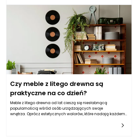
lakierowanie, olejowanie, woskowanie czy fornirowanie, a
każdy z nich ma swoje specyficzne właściwości i wpływa na
sposób, w jaki meble będą używane oraz jak długo będą
zachowywać swoje walory estetyczne.
Czy meble z litego drewna są
praktyczne na co dzień?
Meble z litego drewna od lat cieszą się niesłabnącą
popularnością wśród osób urządzających swoje
wnętrza. Oprócz estetycznych walorów, które nadają każdemu
wnętrzu przytulności i klasy, wiele osób zadaje sobie pytanie o
ich praktyczność w codziennym użytkowaniu. Warto zwrócić
uwagę na kilka kluczowych aspektów, które mogą pomóc w
podjęciu decyzji. Po pierwsze, drewno jako materiał ma swoje