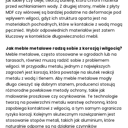
jak lakiery czy oleje, tworzą barierę, która chroni materiał
przed wchłanianiem wody. Z drugiej strony, meble z płyty
MDF czy wiórowej są bardziej podatne na deformacje pod
wpływem wilgoci, gdyż ich struktura oparta jest na
materiałach pochodnych, które w kontakcie z wodą mogą
pęcznieć. Wybór odpowiednich materiałów jest zatem
kluczowy w kontekście długowieczności mebli.
Jak meble metalowe radzą sobie z korozją i wilgocią?
Meble metalowe, często stosowane w ogrodach lub na
tarasach, również muszą radzić sobie z problemem
wilgoci. W przypadku metalu, jednym z największych
zagrożeń jest korozja, która powstaje na skutek reakcji
metalu z wodą i tlenem. Aby meble metalowe mogły
długo cieszyć się dobrym stanem, producenci stosują
różnorodne powłokowe metody ochrony, takie jak
malowanie proszkowe czy ocynkowanie. Te technologie
tworzą na powierzchni metalu warstwę ochronną, która
zapobiega kontaktowi z wilgocią, a tym samym ogranicza
ryzyko korozji. Kolejnym skutecznym rozwiązaniem jest
stosowanie stopów metali, takich jak aluminium, które
naturalnie odporne są na działanie czynników