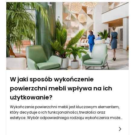
konkretne rozwiązania, warto zrozumieć, jakie cechy powinny
charakteryzować meble, które będą służyły przez długie lata w
pełni spełniając swoje zadanie.
W jaki sposób wykończenie
powierzchni mebli wpływa na ich
użytkowanie?
Wykończenie powierzchni mebli jest kluczowym elementem,
który decyduje o ich funkcjonalności, trwałości oraz
estetyce. Wybór odpowiedniego rodzaju wykończenia może
mieć poważne konsekwencje dla użytkowania mebli w
różnych warunkach. Na rynku dostępnych jest wiele
materiałów i technik wykończeniowych, takich jak