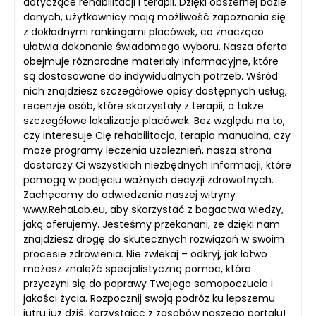
dotyczące rehabilitacji i terapii. Dzięki obszernej bazie
danych, użytkownicy mają możliwość zapoznania się
z dokładnymi rankingami placówek, co znacząco
ułatwia dokonanie świadomego wyboru. Nasza oferta
obejmuje różnorodne materiały informacyjne, które
są dostosowane do indywidualnych potrzeb. Wśród
nich znajdziesz szczegółowe opisy dostępnych usług,
recenzje osób, które skorzystały z terapii, a także
szczegółowe lokalizacje placówek. Bez względu na to,
czy interesuje Cię rehabilitacja, terapia manualna, czy
może programy leczenia uzależnień, nasza strona
dostarczy Ci wszystkich niezbędnych informacji, które
pomogą w podjęciu ważnych decyzji zdrowotnych.
Zachęcamy do odwiedzenia naszej witryny
www.RehaLab.eu, aby skorzystać z bogactwa wiedzy,
jaką oferujemy. Jesteśmy przekonani, że dzięki nam
znajdziesz drogę do skutecznych rozwiązań w swoim
procesie zdrowienia. Nie zwlekaj – odkryj, jak łatwo
możesz znaleźć specjalistyczną pomoc, która
przyczyni się do poprawy Twojego samopoczucia i
jakości życia. Rozpocznij swoją podróż ku lepszemu
jutru już dziś, korzystając z zasobów naszego portalu!