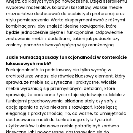
wnętrz, od klasycznych po nowoczesne. Dzięki szerokiemu
wyborowi materiałów, kolorów i kształtów, włoskie meble
można łatwo dostosować do osobistych preferencji oraz
stylu pomieszczenia. Warto eksperymentować z różnymi
kombinacjami, aby znaleźć idealne rozwiązanie, które
będzie jednocześnie piękne i funkcjonalne. Odpowiednie
zestawienie mebli z dodatkami, takimi jak poduszki czy
zasłony, pomoże stworzyć spójną wizję aranżacyjną.
Jakie tłumaczą zasady funkcjonalności w kontekście
luksusowych mebli?
Funkcjonalność to podstawowy nie tylko wymóg w
architekturze wnętrz, ale również kluczowy element, który
sprawia, że meble są użyteczne i praktyczne. Włoskie
meble wyróżniają się przemyślanymi detalami, które
sprawiają, że codzienne życie staje się łatwiejsze. Meble z
funkcjami przechowywania, składane stoły czy sofy z
opcją spania to tylko niektóre z rozwiązań, które łączą
elegancję z praktycznością. To, co ważne, to umiejętność
dostosowania mebli do konkretnego stylu życia ich
użytkowników. Luksusowe meble potrafią być zarówno
klasyczne, jak i nowoczesne, dostosowując się do