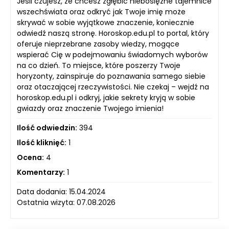
Jeśli czujesz, że chcesz zgłębić niebosiężne tajemnice
wszechświata oraz odkryć jak Twoje imię może
skrywać w sobie wyjątkowe znaczenie, koniecznie
odwiedź naszą stronę. Horoskop.edu.pl to portal, który
oferuje nieprzebrane zasoby wiedzy, mogące
wspierać Cię w podejmowaniu świadomych wyborów
na co dzień. To miejsce, które poszerzy Twoje
horyzonty, zainspiruje do poznawania samego siebie
oraz otaczającej rzeczywistości. Nie czekaj – wejdź na
horoskop.edu.pl i odkryj, jakie sekrety kryją w sobie
gwiazdy oraz znaczenie Twojego imienia!
Ilość odwiedzin:
394
Ilość kliknięć:
1
Ocena:
4
Komentarzy:
1
Data dodania: 15.04.2024
Ostatnia wizyta: 07.08.2026