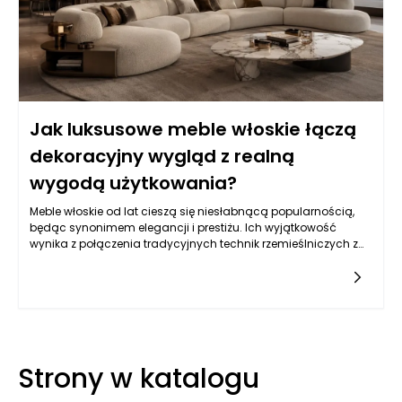
Jak luksusowe meble włoskie łączą
dekoracyjny wygląd z realną
wygodą użytkowania?
Meble włoskie od lat cieszą się niesłabnącą popularnością,
będąc synonimem elegancji i prestiżu. Ich wyjątkowość
wynika z połączenia tradycyjnych technik rzemieślniczych z
nowoczesnym designem, który nie tylko zachwyca oko, ale
również spełnia realne potrzeby użytkowników. Włoscy
projektanci zwracają uwagę na najmniejsze detale, co
sprawia, że ich produkty są nie tylko piękne, ale także
funkcjonalne. Warto zauważyć, że w każdej kolekcji można
dostrzec unikalne charakterystyki, które odzwierciedlają
włoską kulturę oraz styl życia. Eleganckie meble stały się
Strony w katalogu
nieodłącznym elementem wielu domów, biur i innych
przestrzeni, gdzie komfort użytkowania idzie w parze z estetyką.