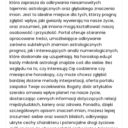
która zaprasza do odkrywania niesamowitych
tajemnic astrologicznych oraz głębokiego znaczenia
imion. Jest to idealne miejsce dla tych, którzy pragną
zgłębić wpływ, jaki gwiazdy wywierają na nasze życie,
oraz zrozumieć, jak imiona mogą kształtować naszą
osobowość i przyszłość. Portal oferuje starannie
opracowane treści, umożliwiające odkrywanie
zarówno subtelnych znamion astrologicznych
prognoz, jak i interesujących analiz numerologicznych,
które doskonale się uzupełniają. Na horoskop.edu.pl
każdy miłośnik astrologii znajdzie coś dla siebie. Bez
względu na to, czy interesują Cię codzienne czy
miesięczne horoskopy, czy może chcesz zgłębić
bardziej złożone metody interpretacji, oferta portalu
zaspokoi Twoje oczekiwania. Bogaty zbiór artykułów
szeroko omawia wpływ planet na nasze życie,
dostarczając cennych informacji dotyczących relacji
międzyludzkich, kariery oraz zdrowia. Ponadto, dzięki
szczegółowym opisom znaczeń imion, możesz lepiej
zrozumieć siebie oraz swoich bliskich, odkrywając
ukryte cechy charakteru i potencjalne drogi życiowe.