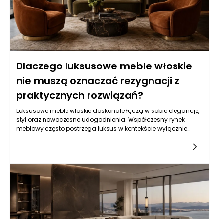
Dlaczego luksusowe meble włoskie
nie muszą oznaczać rezygnacji z
praktycznych rozwiązań?
Luksusowe meble włoskie doskonale łączą w sobie elegancję,
styl oraz nowoczesne udogodnienia. Współczesny rynek
meblowy często postrzega luksus w kontekście wyłącznie
estetyki. W rzeczywistości, meble włoskie to znacznie więcej niż
jedynie atrakcyjny wygląd. Włoscy projektanci od lat
opracowują innowacyjne rozwiązania, które nie tylko
przykuwają wzrok, ale także funkcjonalnie odpowiadają na
wymagania współczesnego użytkownika. W kontekście
rosnącego znaczenia ergonomii, komfortu oraz praktycznych
funkcji, luksusowe meble stają się integralną częścią
aranżacji wnętrz, harmonizując ich elegancję z codziennymi
potrzebami.