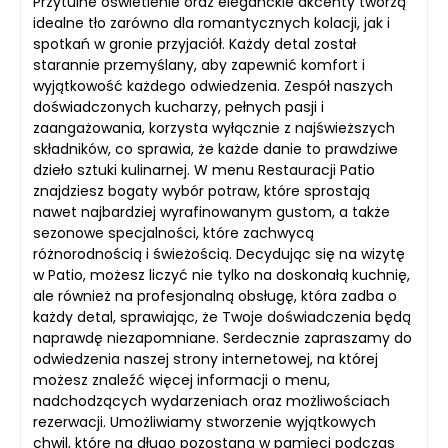
Przytulne oświetlenie oraz eleganckie akcenty tworzą
idealne tło zarówno dla romantycznych kolacji, jak i
spotkań w gronie przyjaciół. Każdy detal został
starannie przemyślany, aby zapewnić komfort i
wyjątkowość każdego odwiedzenia. Zespół naszych
doświadczonych kucharzy, pełnych pasji i
zaangażowania, korzysta wyłącznie z najświeższych
składników, co sprawia, że każde danie to prawdziwe
dzieło sztuki kulinarnej. W menu Restauracji Patio
znajdziesz bogaty wybór potraw, które sprostają
nawet najbardziej wyrafinowanym gustom, a także
sezonowe specjalności, które zachwycą
różnorodnością i świeżością. Decydując się na wizytę
w Patio, możesz liczyć nie tylko na doskonałą kuchnię,
ale również na profesjonalną obsługę, która zadba o
każdy detal, sprawiając, że Twoje doświadczenia będą
naprawdę niezapomniane. Serdecznie zapraszamy do
odwiedzenia naszej strony internetowej, na której
możesz znaleźć więcej informacji o menu,
nadchodzących wydarzeniach oraz możliwościach
rezerwacji. Umożliwiamy stworzenie wyjątkowych
chwil, które na długo pozostaną w pamięci podczas