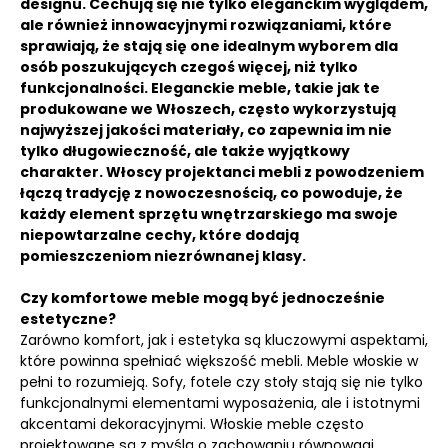
designu. Cechują się nie tylko eleganckim wyglądem,
ale również innowacyjnymi rozwiązaniami, które
sprawiają, że stają się one idealnym wyborem dla
osób poszukujących czegoś więcej, niż tylko
funkcjonalności. Eleganckie meble, takie jak te
produkowane we Włoszech, często wykorzystują
najwyższej jakości materiały, co zapewnia im nie
tylko długowieczność, ale także wyjątkowy
charakter. Włoscy projektanci mebli z powodzeniem
łączą tradycję z nowoczesnością, co powoduje, że
każdy element sprzętu wnętrzarskiego ma swoje
niepowtarzalne cechy, które dodają
pomieszczeniom niezrównanej klasy.
Czy komfortowe meble mogą być jednocześnie
estetyczne?
Zarówno komfort, jak i estetyka są kluczowymi aspektami,
które powinna spełniać większość mebli. Meble włoskie w
pełni to rozumieją. Sofy, fotele czy stoły stają się nie tylko
funkcjonalnymi elementami wyposażenia, ale i istotnymi
akcentami dekoracyjnymi. Włoskie meble często
projektowane są z myślą o zachowaniu równowagi