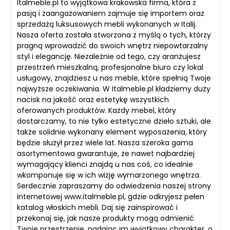
Italmeble.pl to wyjątkowa krakowska firma, która z
pasją i zaangażowaniem zajmuje się importem oraz
sprzedażą luksusowych mebli wykonanych w Italij.
Nasza oferta została stworzona z myślą o tych, którzy
pragną wprowadzić do swoich wnętrz niepowtarzalny
styl i elegancję. Niezależnie od tego, czy aranżujesz
przestrzeń mieszkalną, profesjonalne biuro czy lokal
usługowy, znajdziesz u nas meble, które spełnią Twoje
najwyższe oczekiwania. W Italmeble.pl kładziemy duży
nacisk na jakość oraz estetykę wszystkich
oferowanych produktów. Każdy mebel, który
dostarczamy, to nie tylko estetyczne dzieło sztuki, ale
także solidnie wykonany element wyposażenia, który
będzie służył przez wiele lat. Nasza szeroka gama
asortymentowa gwarantuje, że nawet najbardziej
wymagający klienci znajdą u nas coś, co idealnie
wkomponuje się w ich wizję wymarzonego wnętrza.
Serdecznie zapraszamy do odwiedzenia naszej strony
internetowej www.italmeble.pl, gdzie odkryjesz pełen
katalog włoskich mebli. Daj się zainspirować i
przekonaj się, jak nasze produkty mogą odmienić
Twoje przestrzenie, nadając im wyjątkowy charakter, o