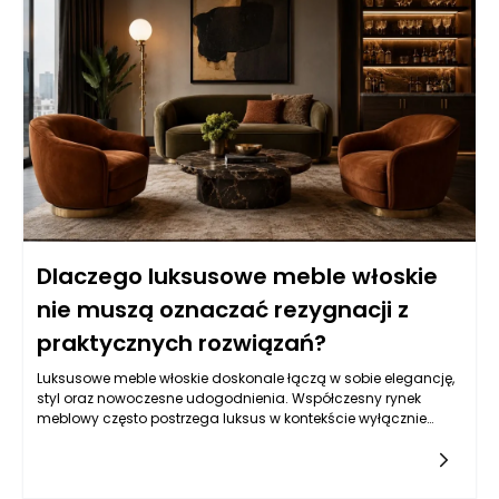
Dlaczego luksusowe meble włoskie
nie muszą oznaczać rezygnacji z
praktycznych rozwiązań?
Luksusowe meble włoskie doskonale łączą w sobie elegancję,
styl oraz nowoczesne udogodnienia. Współczesny rynek
meblowy często postrzega luksus w kontekście wyłącznie
estetyki. W rzeczywistości, meble włoskie to znacznie więcej niż
jedynie atrakcyjny wygląd. Włoscy projektanci od lat
opracowują innowacyjne rozwiązania, które nie tylko
przykuwają wzrok, ale także funkcjonalnie odpowiadają na