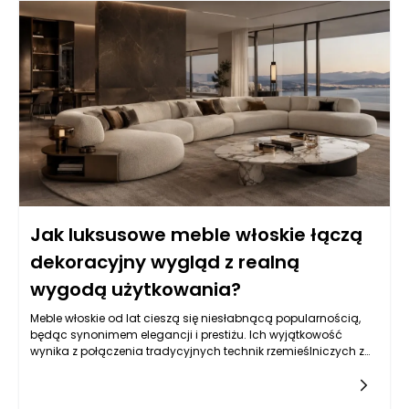
wymagania współczesnego użytkownika. W kontekście
rosnącego znaczenia ergonomii, komfortu oraz praktycznych
funkcji, luksusowe meble stają się integralną częścią
aranżacji wnętrz, harmonizując ich elegancję z codziennymi
potrzebami.
Jak luksusowe meble włoskie łączą
dekoracyjny wygląd z realną
wygodą użytkowania?
Meble włoskie od lat cieszą się niesłabnącą popularnością,
będąc synonimem elegancji i prestiżu. Ich wyjątkowość
wynika z połączenia tradycyjnych technik rzemieślniczych z
nowoczesnym designem, który nie tylko zachwyca oko, ale
również spełnia realne potrzeby użytkowników. Włoscy
projektanci zwracają uwagę na najmniejsze detale, co