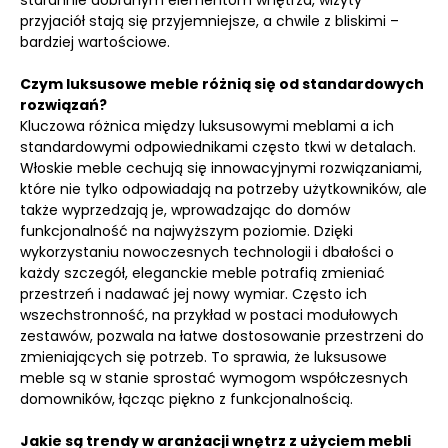
starannie dobranym elementom wnętrza, wizyty
przyjaciół stają się przyjemniejsze, a chwile z bliskimi –
bardziej wartościowe.
Czym luksusowe meble różnią się od standardowych
rozwiązań?
Kluczowa różnica między luksusowymi meblami a ich
standardowymi odpowiednikami często tkwi w detalach.
Włoskie meble cechują się innowacyjnymi rozwiązaniami,
które nie tylko odpowiadają na potrzeby użytkowników, ale
także wyprzedzają je, wprowadzając do domów
funkcjonalność na najwyższym poziomie. Dzięki
wykorzystaniu nowoczesnych technologii i dbałości o
każdy szczegół, eleganckie meble potrafią zmieniać
przestrzeń i nadawać jej nowy wymiar. Często ich
wszechstronność, na przykład w postaci modułowych
zestawów, pozwala na łatwe dostosowanie przestrzeni do
zmieniających się potrzeb. To sprawia, że luksusowe
meble są w stanie sprostać wymogom współczesnych
domowników, łącząc piękno z funkcjonalnością.
Jakie są trendy w aranżacji wnętrz z użyciem mebli