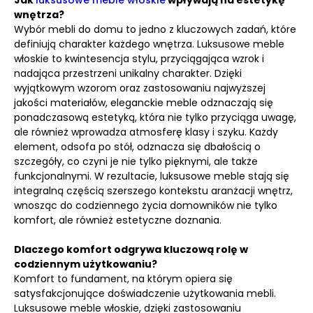
Jak
luksusowe meble włoskie
wpływają na estetykę
wnętrza?
Wybór mebli do domu to jedno z kluczowych zadań, które
definiują charakter każdego wnętrza. Luksusowe meble
włoskie to kwintesencja stylu, przyciągająca wzrok i
nadająca przestrzeni unikalny charakter. Dzięki
wyjątkowym wzorom oraz zastosowaniu najwyższej
jakości materiałów, eleganckie meble odznaczają się
ponadczasową estetyką, która nie tylko przyciąga uwagę,
ale również wprowadza atmosferę klasy i szyku. Każdy
element, odsofa po stół, odznacza się dbałością o
szczegóły, co czyni je nie tylko pięknymi, ale także
funkcjonalnymi. W rezultacie, luksusowe meble stają się
integralną częścią szerszego kontekstu aranżacji wnętrz,
wnosząc do codziennego życia domowników nie tylko
komfort, ale również estetyczne doznania.
Dlaczego komfort odgrywa kluczową rolę w
codziennym użytkowaniu?
Komfort to fundament, na którym opiera się
satysfakcjonujące doświadczenie użytkowania mebli.
Luksusowe meble włoskie, dzięki zastosowaniu