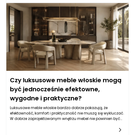
sprawia, że ich produkty są nie tylko piękne, ale także
funkcjonalne. Warto zauważyć, że w każdej kolekcji można
dostrzec unikalne charakterystyki, które odzwierciedlają
włoską kulturę oraz styl życia. Eleganckie meble stały się
nieodłącznym elementem wielu domów, biur i innych
przestrzeni, gdzie komfort użytkowania idzie w parze z estetyką.
Czy luksusowe meble włoskie mogą
być jednocześnie efektowne,
wygodne i praktyczne?
Luksusowe meble włoskie bardzo dobrze pokazują, że
efektowność, komfort i praktyczność nie muszą się wykluczać.
W dobrze zaprojektowanym wnętrzu mebel nie powinien być
wyłącznie ozdobą ani wyłącznie użytkowym przedmiotem
pozbawionym charakteru. Najlepszy efekt pojawia się wtedy,
gdy forma, materiał, proporcje i funkcja tworzą spójną całość.