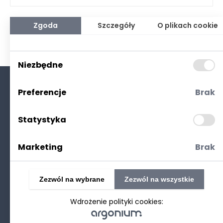
Zgoda
Szczegóły
O plikach cookie
Niezbędne
Preferencje
Brak
O nas
Kontakt
Statystyka
Polityka prywatności
(RODO. Cookies)
Marketing
Brak
Zezwól na wybrane
Zezwól na wszystkie
Wdrożenie polityki cookies:
©2025 Realizacja
strony www
: Technetium.pl