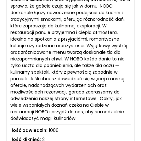
sprawia, że goście czują się jak w domu. NOBO
doskonale łączy nowoczesne podejście do kuchni z
tradycyjnymi smakami, oferując różnorodność dań,
które zapraszają do kulinarnej eksploracji. W
restauracji panuje przyjemna i ciepła atmosfera,
idealna na spotkania z przyjaciółmi, romantyczne
kolacje czy rodzinne uroczystości. Wyjątkowy wystrój
oraz zróżnicowane menu tworzą doskonałe tło dla
niezapomnianych chwil. W NOBO każde danie to nie
tylko uczta dla podniebienia, ale także dla oczu —
kulinarny spektakl, który z pewnością zapadnie w
pamięć. Jeśli chcesz dowiedzieć się więcej o naszej
ofercie, nadchodzących wydarzeniach oraz
możliwościach rezerwacji, gorąco zapraszamy do
odwiedzenia naszej strony internetowej. Odkryj, jak
wiele wspaniałych doznań czeka na Ciebie w
restauracji NOBO i przyjdź do nas, aby samodzielnie
doświadczyć magii kulinariów!
Ilość odwiedzin:
1006
Ilość kliknięć:
2