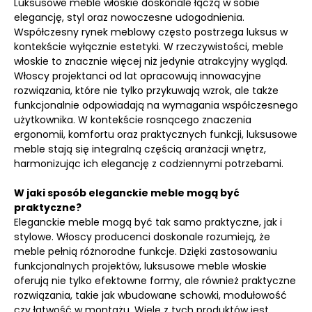
Luksusowe meble włoskie doskonale łączą w sobie
elegancję, styl oraz nowoczesne udogodnienia.
Współczesny rynek meblowy często postrzega luksus w
kontekście wyłącznie estetyki. W rzeczywistości, meble
włoskie to znacznie więcej niż jedynie atrakcyjny wygląd.
Włoscy projektanci od lat opracowują innowacyjne
rozwiązania, które nie tylko przykuwają wzrok, ale także
funkcjonalnie odpowiadają na wymagania współczesnego
użytkownika. W kontekście rosnącego znaczenia
ergonomii, komfortu oraz praktycznych funkcji, luksusowe
meble stają się integralną częścią aranżacji wnętrz,
harmonizując ich elegancję z codziennymi potrzebami.
W jaki sposób eleganckie meble mogą być
praktyczne?
Eleganckie meble mogą być tak samo praktyczne, jak i
stylowe. Włoscy producenci doskonale rozumieją, że
meble pełnią różnorodne funkcje. Dzięki zastosowaniu
funkcjonalnych projektów, luksusowe meble włoskie
oferują nie tylko efektowne formy, ale również praktyczne
rozwiązania, takie jak wbudowane schowki, modułowość
czy łatwość w montażu. Wiele z tych produktów jest