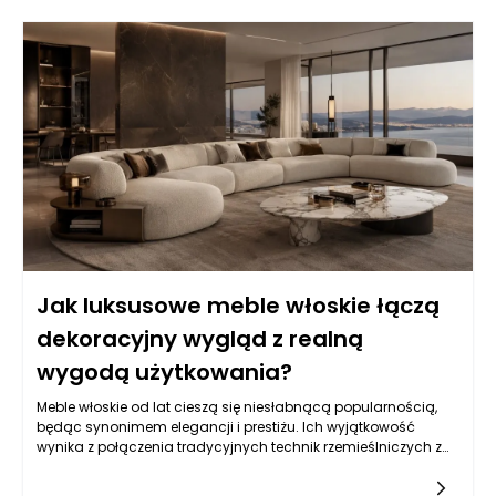
Jak luksusowe meble włoskie łączą
dekoracyjny wygląd z realną
wygodą użytkowania?
Meble włoskie od lat cieszą się niesłabnącą popularnością,
będąc synonimem elegancji i prestiżu. Ich wyjątkowość
wynika z połączenia tradycyjnych technik rzemieślniczych z
nowoczesnym designem, który nie tylko zachwyca oko, ale
również spełnia realne potrzeby użytkowników. Włoscy