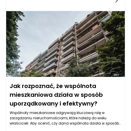
pozbawionym charakteru. Najlepszy efekt pojawia się wtedy,
gdy forma, materiał, proporcje i funkcja tworzą spójną całość.
Włoskie wzornictwo od lat opiera się właśnie na takim
podejściu: mebel ma przyciągać uwagę, ale jednocześnie
służyć domownikom na co dzień. Sofa powinna być
elegancka, ale także wygodna podczas odpoczynku. Stół
może mieć rzeźbiarską podstawę, lecz nadal musi być
stabilny i praktyczny. Fotel może wyróżniać się designerską
linią, ale nie powinien męczyć użytkownika po kilkunastu
minutach siedzenia. Luksusowe meble włoskie są cenione
dlatego, że łączą te wymagania bez sztucznego kompromisu.
Ich estetyka wynika nie tylko z dekoracyjności, ale z jakości
projektu, dbałości o detal i umiejętnego wykorzystania
materiałów. Dzięki temu wnętrze może wyglądać prestiżowo, a
jednocześnie pozostać przyjazne, funkcjonalne i naturalne w
codziennym użytkowaniu.
Jak rozpoznać, że wspólnota
mieszkaniowa działa w sposób
uporządkowany i efektywny?
Wspólnoty mieszkaniowe odgrywają kluczową rolę w
zarządzaniu nieruchomościami, które należą do wielu
właścicieli. Aby ocenić, czy dana wspólnota działa w sposób
uporządkowany i efektywny, warto zwrócić uwagę na kilka