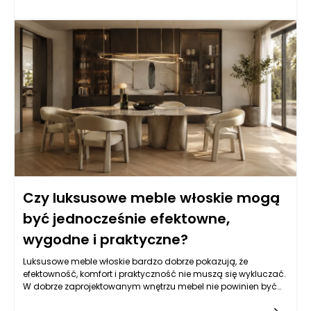
projektanci zwracają uwagę na najmniejsze detale, co
sprawia, że ich produkty są nie tylko piękne, ale także
funkcjonalne. Warto zauważyć, że w każdej kolekcji można
dostrzec unikalne charakterystyki, które odzwierciedlają
włoską kulturę oraz styl życia. Eleganckie meble stały się
nieodłącznym elementem wielu domów, biur i innych
przestrzeni, gdzie komfort użytkowania idzie w parze z estetyką.
Czy luksusowe meble włoskie mogą
być jednocześnie efektowne,
wygodne i praktyczne?
Luksusowe meble włoskie bardzo dobrze pokazują, że
efektowność, komfort i praktyczność nie muszą się wykluczać.
W dobrze zaprojektowanym wnętrzu mebel nie powinien być
wyłącznie ozdobą ani wyłącznie użytkowym przedmiotem