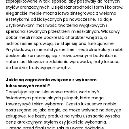
zaprojektowane w taki sposób, aby pasowały do różnych
stylów aranżacyjnych. Dzięki różnorodności form i kolorów,
eleganckie meble można łatwo zintegrować z wieloma
estetykami, od klasycznych po nowoczesne. To daje
użytkownikom możliwość tworzenia wyjątkowych i
spersonalizowanych przestrzeni mieszkalnych. Właściwy
dobór mebli może podkreślić charakter wnętrza, a
jednocześnie sprawiają, że staje się ono funkcjonalne.
Przykładowo, minimalistyczne linie i neutralne kolory mebli
doskonale komponują się z nowoczesnymi budynkami,
natomiast klasyczne zdobienia wprowadzą nutę luksusu
do bardziej tradycyjnych wnętrz.
Jakie są zagrożenia związane z wyborem
luksusowych mebli?
Decydując się na luksusowe meble, warto być
świadomym potencjalnych pułapek, które mogą
towarzyszyć takim wyborom. Często luksusowe meble
postrzegane są jako drogie, co może wpłynąć na decyzje
zakupowe. Nie każdy produkt na rynku uzasadnia wysoką
cenę atrakcyjnym stylem czy jakością wykonania.
Dlatego przed finalizacją zakupu warto dokładnie