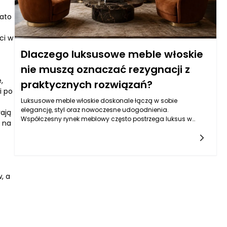
ato
ci w
Dlaczego luksusowe meble włoskie
nie muszą oznaczać rezygnacji z
,
praktycznych rozwiązań?
i po
Luksusowe meble włoskie doskonale łączą w sobie
elegancję, styl oraz nowoczesne udogodnienia.
rają
Współczesny rynek meblowy często postrzega luksus w
ć na
kontekście wyłącznie estetyki. W rzeczywistości, meble
włoskie to znacznie więcej niż jedynie atrakcyjny wygląd.
Włoscy projektanci od lat opracowują innowacyjne
rozwiązania, które nie tylko przykuwają wzrok, ale także
funkcjonalnie odpowiadają na wymagania współczesnego
użytkownika. W kontekście rosnącego znaczenia ergonomii,
, a
komfortu oraz praktycznych funkcji, luksusowe meble stają
się integralną częścią aranżacji wnętrz, harmonizując ich
elegancję z codziennymi potrzebami.