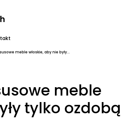
ch
takt
susowe meble włoskie, aby nie były...
ksusowe meble
były tylko ozdobą