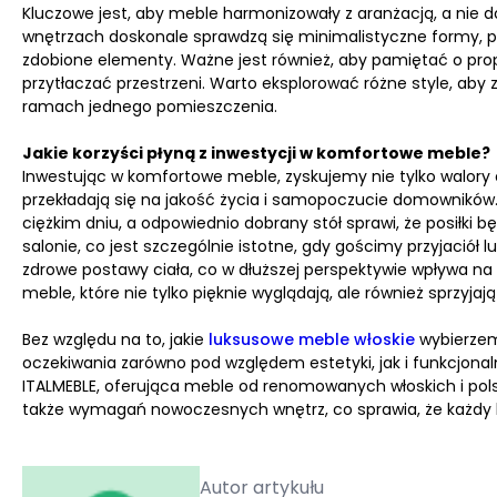
Kluczowe jest, aby meble harmonizowały z aranżacją, a nie 
wnętrzach doskonale sprawdzą się minimalistyczne formy,
zdobione elementy. Ważne jest również, aby pamiętać o pro
przytłaczać przestrzeni. Warto eksplorować różne style, aby 
ramach jednego pomieszczenia.
Jakie korzyści płyną z inwestycji w komfortowe meble?
Inwestując w komfortowe meble, zyskujemy nie tylko walory 
przekładają się na jakość życia i samopoczucie domowników.
ciężkim dniu, a odpowiednio dobrany stół sprawi, że posiłk
salonie, co jest szczególnie istotne, gdy gościmy przyjaciół
zdrowe postawy ciała, co w dłuższej perspektywie wpływa na 
meble, które nie tylko pięknie wyglądają, ale również sprzyj
Bez względu na to, jakie
luksusowe meble włoskie
wybierzemy
oczekiwania zarówno pod względem estetyki, jak i funkcjonaln
ITALMEBLE, oferująca meble od renomowanych włoskich i pols
także wymagań nowoczesnych wnętrz, co sprawia, że każdy kli
Autor artykułu