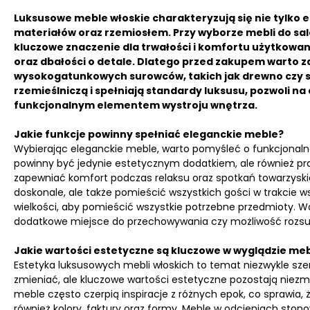
Luksusowe meble włoskie charakteryzują się nie tylko 
materiałów oraz rzemiosłem. Przy wyborze mebli do sa
kluczowe znaczenie dla trwałości i komfortu użytkowa
oraz dbałości o detale. Dlatego przed zakupem warto z
wysokogatunkowych surowców, takich jak drewno czy sk
rzemieślniczą i spełniają standardy luksusu, pozwoli na ci
funkcjonalnym elementem wystroju wnętrza.
Jakie funkcje powinny spełniać eleganckie meble?
Wybierając eleganckie meble, warto pomyśleć o funkcjonalno
powinny być jedynie estetycznym dodatkiem, ale również pra
zapewniać komfort podczas relaksu oraz spotkań towarzyskic
doskonale, ale także pomieścić wszystkich gości w trakcie ws
wielkości, aby pomieścić wszystkie potrzebne przedmioty. W
dodatkowe miejsce do przechowywania czy możliwość rozsuwa
Jakie wartości estetyczne są kluczowe w wyglądzie meb
Estetyka luksusowych mebli włoskich to temat niezwykle sze
zmieniać, ale kluczowe wartości estetyczne pozostają niezmi
meble często czerpią inspiracje z różnych epok, co sprawi
również kolory, faktury oraz formy. Meble w odcieniach sto