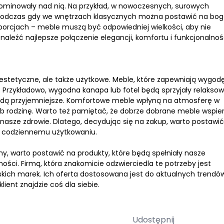
dominowały nad nią. Na przykład, w nowoczesnych, surowych
 podczas gdy we wnętrzach klasycznych można postawić na bog
porcjach – meble muszą być odpowiedniej wielkości, aby nie
znaleźć najlepsze połączenie elegancji, komfortu i funkcjonalnoś
estetyczne, ale także użytkowe. Meble, które zapewniają wygodę
 Przykładowo, wygodna kanapa lub fotel będą sprzyjały relaksow
i będą przyjemniejsze. Komfortowe meble wpłyną na atmosferę w
 lub rodzinę. Warto też pamiętać, że dobrze dobrane meble wspie
nasze zdrowie. Dlatego, decydując się na zakup, warto postawi
ają codziennemu użytkowaniu.
, warto postawić na produkty, które będą spełniały nasze
ości. Firmą, która znakomicie odzwierciedla te potrzeby jest
kich marek. Ich oferta dostosowana jest do aktualnych trendów
ent znajdzie coś dla siebie.
Udostępnij