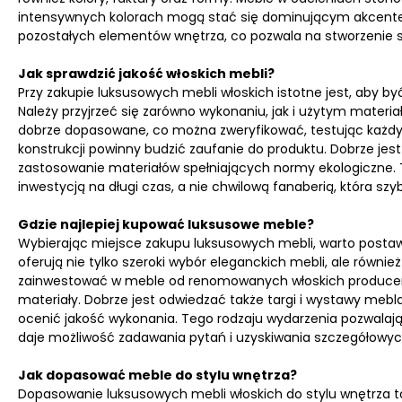
intensywnych kolorach mogą stać się dominującym akcentem
pozostałych elementów wnętrza, co pozwala na stworzenie spó
Jak sprawdzić jakość włoskich mebli?
Przy zakupie luksusowych mebli włoskich istotne jest, aby 
Należy przyjrzeć się zarówno wykonaniu, jak i użytym materi
dobrze dopasowane, co można zweryfikować, testując każdy 
konstrukcji powinny budzić zaufanie do produktu. Dobrze jest
zastosowanie materiałów spełniających normy ekologiczne
inwestycją na długi czas, a nie chwilową fanaberią, która szyb
Gdzie najlepiej kupować luksusowe meble?
Wybierając miejsce zakupu luksusowych mebli, warto posta
oferują nie tylko szeroki wybór eleganckich mebli, ale równi
zainwestować w meble od renomowanych włoskich producentów,
materiały. Dobrze jest odwiedzać także targi i wystawy meb
ocenić jakość wykonania. Tego rodzaju wydarzenia pozwalają
daje możliwość zadawania pytań i uzyskiwania szczegółowych
Jak dopasować meble do stylu wnętrza?
Dopasowanie luksusowych mebli włoskich do stylu wnętrza to