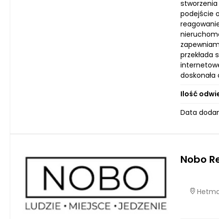
stworzenia
podejście 
reagowanie
nieruchomo
zapewniamy
przekłada 
internetow
doskonała o
Ilość odwi
Data dodani
Nobo R
Hetmań