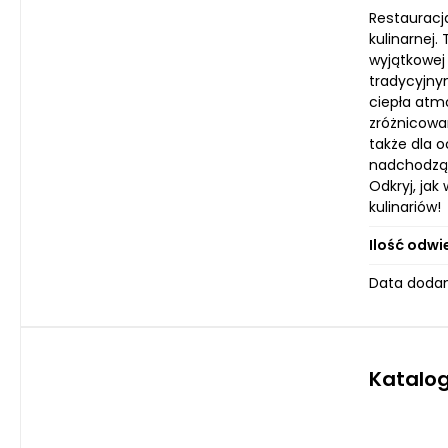
Restauracj
kulinarnej.
wyjątkowej
tradycyjnym
ciepła atmo
zróżnicowa
także dla o
nadchodząc
Odkryj, jak
kulinariów!
Ilość odwi
Data dodani
Katalo