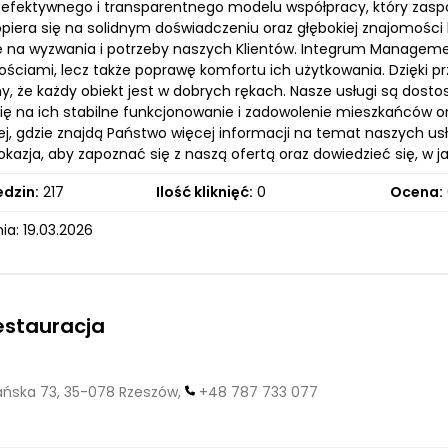
 efektywnego i transparentnego modelu współpracy, który zaspok
opiera się na solidnym doświadczeniu oraz głębokiej znajomośc
 na wyzwania i potrzeby naszych Klientów. Integrum Managemen
ściami, lecz także poprawę komfortu ich użytkowania. Dzięki pr
, że każdy obiekt jest w dobrych rękach. Nasze usługi są dost
się na ich stabilne funkcjonowanie i zadowolenie mieszkańców o
ej, gdzie znajdą Państwo więcej informacji na temat naszych us
kazja, aby zapoznać się z naszą ofertą oraz dowiedzieć się, w 
edzin:
217
Ilość kliknięć:
0
Ocena:
a: 19.03.2026
estauracja
ska 73, 35-078 Rzeszów,
+48 787 733 077