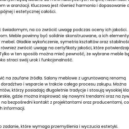
 w aranżacji. Kluczowa jest również harmonia i dopasowanie 
jnej i estetycznej całości.
być świadomym, na co zwrócić uwagę podczas oceny ich jakości.
ałom. Meble powinny być solidnie skonstruowane, a ich elementy
mebel. Gładkie wykończenie, symetria kształtów oraz stabilnoś
 również zwrócić uwagę na certyfikaty jakości, które potwierdzaj
. Tylko w ten sposób można mieć pewność, że wybrane meble b
ko straci swój urok i funkcjonalność.
wić na zaufane źródła. Salony meblowe z ugruntowaną renomą
eż doradztwo i wsparcie w trakcie całego procesu zakupu. Można
 którzy posiadają długoletnie tradycje i stosują wysokiej kl
larskie, gdzie można inspirować się nowymi trendami oraz na ży
 na bezpośredni kontakt z projektantami oraz producentami, co
 informacji.
 zadanie, które wymaga przemyślenia i wyczucia estetyki.