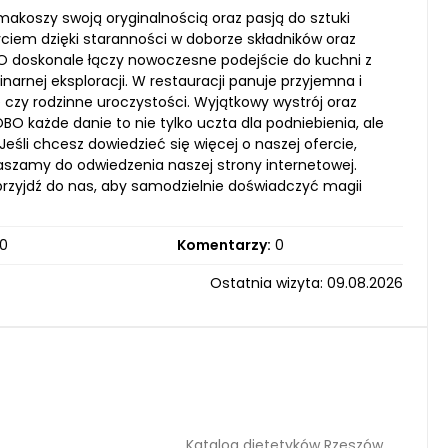
akoszy swoją oryginalnością oraz pasją do sztuki
życiem dzięki staranności w doborze składników oraz
BO doskonale łączy nowoczesne podejście do kuchni z
arnej eksploracji. W restauracji panuje przyjemna i
e czy rodzinne uroczystości. Wyjątkowy wystrój oraz
 każde danie to nie tylko uczta dla podniebienia, ale
eśli chcesz dowiedzieć się więcej o naszej ofercie,
szamy do odwiedzenia naszej strony internetowej.
 przyjdź do nas, aby samodzielnie doświadczyć magii
0
Komentarzy:
0
Ostatnia wizyta: 09.08.2026
Katalog dietetyków Rzeszów