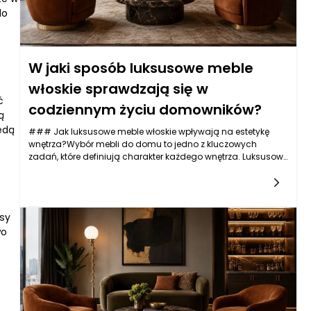
do
W jaki sposób luksusowe meble
włoskie sprawdzają się w
ć
codziennym życiu domowników?
ą
ędą
### Jak luksusowe meble włoskie wpływają na estetykę
wnętrza?Wybór mebli do domu to jedno z kluczowych
zadań, które definiują charakter każdego wnętrza. Luksusowe
meble włoskie to kwintesencja stylu, przyciągająca wzrok i
nadająca
asy
wo