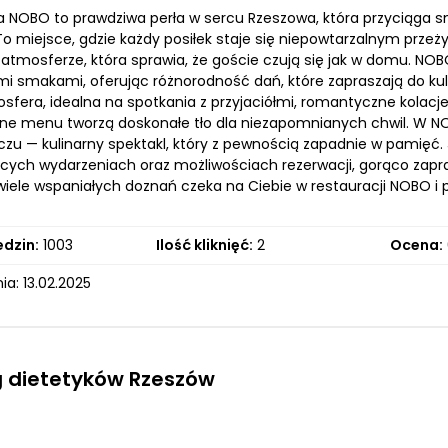
a NOBO to prawdziwa perła w sercu Rzeszowa, która przyciąga sm
 To miejsce, gdzie każdy posiłek staje się niepowtarzalnym prze
 atmosferze, która sprawia, że goście czują się jak w domu. NO
i smakami, oferując różnorodność dań, które zapraszają do kulin
sfera, idealna na spotkania z przyjaciółmi, romantyczne kolacj
ne menu tworzą doskonałe tło dla niezapomnianych chwil. W NOBO
czu — kulinarny spektakl, który z pewnością zapadnie w pamięć. J
ych wydarzeniach oraz możliwościach rezerwacji, gorąco zapra
 wiele wspaniałych doznań czeka na Ciebie w restauracji NOBO i
edzin:
1003
Ilość kliknięć:
2
Ocena:
a: 13.02.2025
g dietetyków Rzeszów