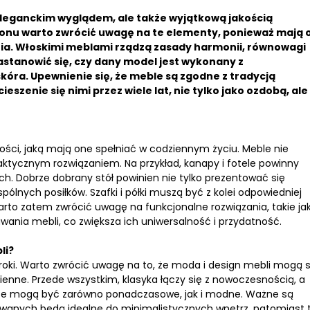
eleganckim wyglądem, ale także wyjątkową jakością
lonu warto zwrócić uwagę na te elementy, ponieważ mają 
nia. Włoskimi meblami rządzą zasady harmonii, równowagi
astanowić się, czy dany model jest wykonany z
óra. Upewnienie się, że meble są zgodne z tradycją
eszenie się nimi przez wiele lat, nie tylko jako ozdobą, ale 
ści, jaką mają one spełniać w codziennym życiu. Meble nie
ktycznym rozwiązaniem. Na przykład, kanapy i fotele powinny
h. Dobrze dobrany stół powinien nie tylko prezentować się
pólnych posiłków. Szafki i półki muszą być z kolei odpowiedniej
arto zatem zwrócić uwagę na funkcjonalne rozwiązania, takie ja
nia mebli, co zwiększa ich uniwersalność i przydatność.
li?
roki. Warto zwrócić uwagę na to, że moda i design mebli mogą s
enne. Przede wszystkim, klasyka łączy się z nowoczesnością, a
a, że mogą być zarówno ponadczasowe, jak i modne. Ważne są
nowanych będą idealne do minimalistycznych wnętrz, natomiast 