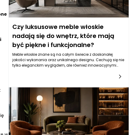
one
Czy luksusowe meble włoskie
nadają się do wnętrz, które mają
i
być piękne i funkcjonalne?
Meble włoskie znane są na całym świecie z doskonałej
jakości wykonania oraz unikalnego designu. Cechują się nie
tylko eleganckim wyglądem, ale również innowacyjnymi
rozwiązaniami, które sprawiają, że stają się one idealnym
wyborem dla osób poszukujących czegoś więcej, niż tylko
funkcjonalności. Eleganckie meble, takie jak te produkowane
we Włoszech, często wykorzystują najwyższej jakości
k
materiały, co zapewnia im nie tylko długowieczność, ale
także wyjątkowy charakter. Włoscy projektanci mebli z
powodzeniem łączą tradycję z nowoczesnością, co
powoduje, że każdy element sprzętu wnętrzarskiego ma
swoje niepowtarzalne cechy, które dodają pomieszczeniom
ię
niezrównanej klasy.
te w