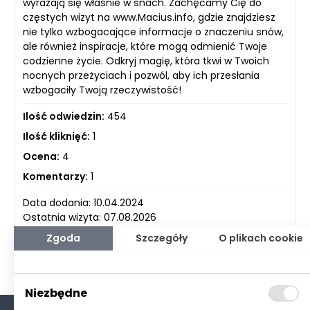
wyrażają się właśnie w snach. Zachęcamy Cię do
częstych wizyt na www.Macius.info, gdzie znajdziesz
nie tylko wzbogacające informacje o znaczeniu snów,
ale również inspiracje, które mogą odmienić Twoje
codzienne życie. Odkryj magię, która tkwi w Twoich
nocnych przeżyciach i pozwól, aby ich przesłania
wzbogaciły Twoją rzeczywistość!
Ilość odwiedzin:
454
Ilość kliknięć:
1
Ocena:
4
Komentarzy:
1
Data dodania: 10.04.2024
Ostatnia wizyta: 07.08.2026
Zgoda
Szczegóły
O plikach cookie
Niezbędne