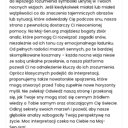
do lepszego rozumienia symboliki ukrytej w Twoich
nocnych wizjach. Jeśli kiedykolwiek miałaś lub miałeś
wątpliwości co do znaczenia tajemniczych obrazów
lub sytuacji, które odwiedzały Cię podczas snu, nasza
strona z pewnością dostarczy Ci nieocenionej
pomocy. Na Moj-Sen.org znajdziesz bogaty zbiór
analiz, które pomogą Ci rozwiązać zagadki snów,
niezależnie od ich tonu czy emocjonalnego ładunku.
Od pełnych radości marzeń sennych, po te bardziej
skomplikowane koszmary – każda nocna wizja niesie
ze sobą unikalne przesłanie, a nasza platforma
pozwoli Ci na odnalezienie kluczy do ich zrozumienia.
Oprócz klasycznych podejść do interpretacji,
proponujemy także nowatorskie spojrzenia, które
mogą otworzyć przed Tobą zupełnie nowe horyzonty
myśli. Nie zwlekaj! Odwiedź naszą stronę i przekonaj
się, jak Twoje sny mogą stać się cennym źródłem
wiedzy o Tobie samym oraz otaczającym Cię świecie.
Odkryj sekrety swoich marzeń i pozwól, aby nasze
głębokie analizy wzbogaciły Twoją perspektywę na
życie. Moc interpretacji czeka na Ciebie na Moj-
Sen.org!