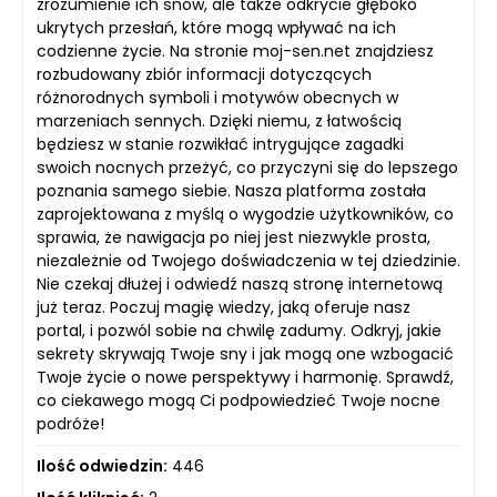
zrozumienie ich snów, ale także odkrycie głęboko
ukrytych przesłań, które mogą wpływać na ich
codzienne życie. Na stronie moj-sen.net znajdziesz
rozbudowany zbiór informacji dotyczących
różnorodnych symboli i motywów obecnych w
marzeniach sennych. Dzięki niemu, z łatwością
będziesz w stanie rozwikłać intrygujące zagadki
swoich nocnych przeżyć, co przyczyni się do lepszego
poznania samego siebie. Nasza platforma została
zaprojektowana z myślą o wygodzie użytkowników, co
sprawia, że nawigacja po niej jest niezwykle prosta,
niezależnie od Twojego doświadczenia w tej dziedzinie.
Nie czekaj dłużej i odwiedź naszą stronę internetową
już teraz. Poczuj magię wiedzy, jaką oferuje nasz
portal, i pozwól sobie na chwilę zadumy. Odkryj, jakie
sekrety skrywają Twoje sny i jak mogą one wzbogacić
Twoje życie o nowe perspektywy i harmonię. Sprawdź,
co ciekawego mogą Ci podpowiedzieć Twoje nocne
podróże!
Ilość odwiedzin:
446