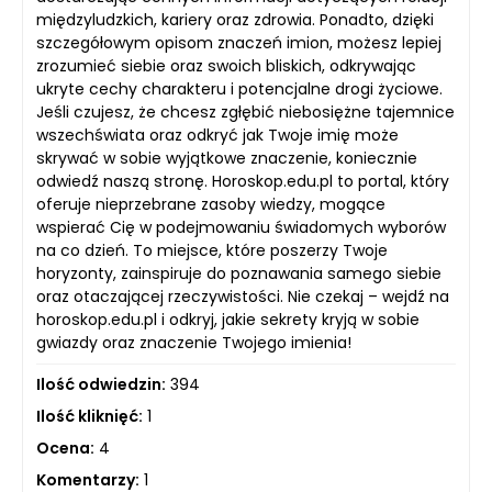
międzyludzkich, kariery oraz zdrowia. Ponadto, dzięki
szczegółowym opisom znaczeń imion, możesz lepiej
zrozumieć siebie oraz swoich bliskich, odkrywając
ukryte cechy charakteru i potencjalne drogi życiowe.
Jeśli czujesz, że chcesz zgłębić niebosiężne tajemnice
wszechświata oraz odkryć jak Twoje imię może
skrywać w sobie wyjątkowe znaczenie, koniecznie
odwiedź naszą stronę. Horoskop.edu.pl to portal, który
oferuje nieprzebrane zasoby wiedzy, mogące
wspierać Cię w podejmowaniu świadomych wyborów
na co dzień. To miejsce, które poszerzy Twoje
horyzonty, zainspiruje do poznawania samego siebie
oraz otaczającej rzeczywistości. Nie czekaj – wejdź na
horoskop.edu.pl i odkryj, jakie sekrety kryją w sobie
gwiazdy oraz znaczenie Twojego imienia!
Ilość odwiedzin:
394
Ilość kliknięć:
1
Ocena:
4
Komentarzy:
1