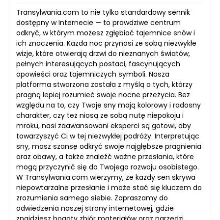
Transylwania.com to nie tylko standardowy sennik
dostępny w Internecie — to prawdziwe centrum
odkryć, w którym możesz zgłębiać tajemnice snów i
ich znaczenia. Każda noc przynosi ze sobą niezwykłe
wizje, które otwierają drzwi do nieznanych światów,
pełnych interesujących postaci, fascynujących
opowieści oraz tajemniczych symboli. Nasza
platforma stworzona została z myślą o tych, którzy
pragną lepiej rozumieć swoje nocne przeżycia. Bez
względu na to, czy Twoje sny mają kolorowy i radosny
charakter, czy też niosą ze sobą nutę niepokoju i
mroku, nasi zaawansowani eksperci są gotowi, aby
towarzyszyć Ci w tej niezwykłej podróży. Interpretując
sny, masz szansę odkryć swoje najgłębsze pragnienia
oraz obawy, a także znaleźć ważne przesłania, które
mogą przyczynić się do Twojego rozwoju osobistego.
W Transylwania.com wierzymy, że każdy sen skrywa
niepowtarzalne przesłanie i może stać się kluczem do
zrozumienia samego siebie. Zapraszamy do
odwiedzenia naszej strony internetowej, gdzie
znajdziesz bogaty zbiór materiałów oraz narzędzi,