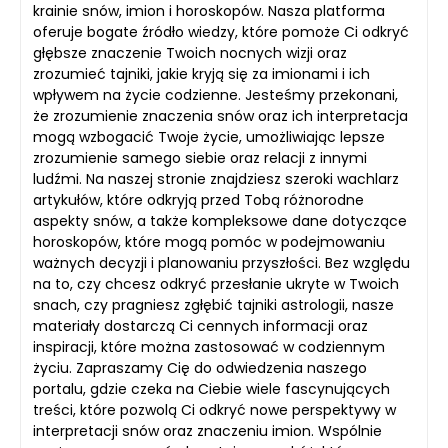
krainie snów, imion i horoskopów. Nasza platforma
oferuje bogate źródło wiedzy, które pomoże Ci odkryć
głębsze znaczenie Twoich nocnych wizji oraz
zrozumieć tajniki, jakie kryją się za imionami i ich
wpływem na życie codzienne. Jesteśmy przekonani,
że zrozumienie znaczenia snów oraz ich interpretacja
mogą wzbogacić Twoje życie, umożliwiając lepsze
zrozumienie samego siebie oraz relacji z innymi
ludźmi. Na naszej stronie znajdziesz szeroki wachlarz
artykułów, które odkryją przed Tobą różnorodne
aspekty snów, a także kompleksowe dane dotyczące
horoskopów, które mogą pomóc w podejmowaniu
ważnych decyzji i planowaniu przyszłości. Bez względu
na to, czy chcesz odkryć przesłanie ukryte w Twoich
snach, czy pragniesz zgłębić tajniki astrologii, nasze
materiały dostarczą Ci cennych informacji oraz
inspiracji, które można zastosować w codziennym
życiu. Zapraszamy Cię do odwiedzenia naszego
portalu, gdzie czeka na Ciebie wiele fascynujących
treści, które pozwolą Ci odkryć nowe perspektywy w
interpretacji snów oraz znaczeniu imion. Wspólnie