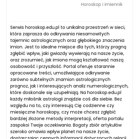
Horoskop i imiennik
Serwis horoskop.edu.pl to unikalna przestrzeń w sieci,
która zaprasza do odkrywania niesamowitych
tajemnic astrologicznych oraz głębokiego znaczenia
imion. Jest to idealne miejsce dla tych, którzy pragną
zgłębić wpływ, jaki gwiazdy wywierają na nasze życie,
oraz zrozumieć, jak imiona mogą kształtować naszą
osobowość i przyszłość. Portal oferuje starannie
opracowane treści, umożliwiające odkrywanie
zarówno subtelnych znamion astrologicznych
prognoz, jak i interesujących analiz numerologicznych,
które doskonale się uzupełniają. Na horoskop.edu.pl
każdy miłośnik astrologii znajdzie coś dla siebie. Bez
względu na to, czy interesują Cię codzienne czy
miesięczne horoskopy, czy może chcesz zgłębić
bardziej złożone metody interpretacji, oferta portalu
zaspokoi Twoje oczekiwania. Bogaty zbiór artykułów
szeroko omawia wpływ planet na nasze życie,
dostarczając cennych informacji dotyczących relacji