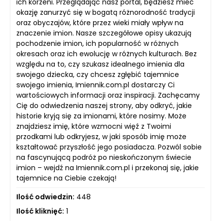
ich korzeni. Przeglądając nasz portal, będziesz mieć
okazję zanurzyć się w bogatą różnorodność tradycji
oraz obyczajów, które przez wieki miały wpływ na
znaczenie imion. Nasze szczegółowe opisy ukazują
pochodzenie imion, ich popularność w różnych
okresach oraz ich ewolucję w różnych kulturach. Bez
względu na to, czy szukasz idealnego imienia dla
swojego dziecka, czy chcesz zgłębić tajemnice
swojego imienia, Imiennik.com.pl dostarczy Ci
wartościowych informacji oraz inspiracji. Zachęcamy
Cię do odwiedzenia naszej strony, aby odkryć, jakie
historie kryją się za imionami, które nosimy. Może
znajdziesz imię, które wzmocni więź z Twoimi
przodkami lub odkryjesz, w jaki sposób imię może
kształtować przyszłość jego posiadacza. Pozwól sobie
na fascynującą podróż po nieskończonym świecie
imion – wejdź na Imiennik.com.pl i przekonaj się, jakie
tajemnice na Ciebie czekają!
Ilość odwiedzin:
448
Ilość kliknięć:
1