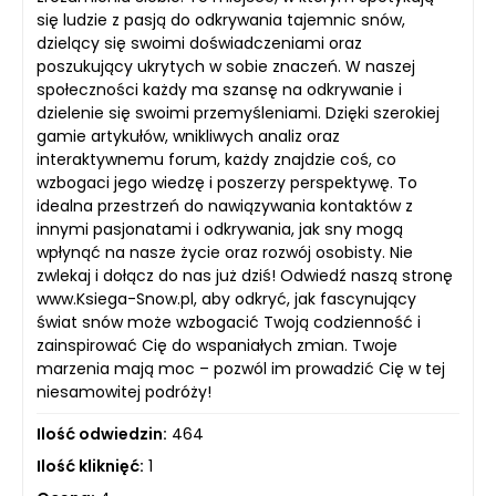
się ludzie z pasją do odkrywania tajemnic snów,
dzielący się swoimi doświadczeniami oraz
poszukujący ukrytych w sobie znaczeń. W naszej
społeczności każdy ma szansę na odkrywanie i
dzielenie się swoimi przemyśleniami. Dzięki szerokiej
gamie artykułów, wnikliwych analiz oraz
interaktywnemu forum, każdy znajdzie coś, co
wzbogaci jego wiedzę i poszerzy perspektywę. To
idealna przestrzeń do nawiązywania kontaktów z
innymi pasjonatami i odkrywania, jak sny mogą
wpłynąć na nasze życie oraz rozwój osobisty. Nie
zwlekaj i dołącz do nas już dziś! Odwiedź naszą stronę
www.Ksiega-Snow.pl, aby odkryć, jak fascynujący
świat snów może wzbogacić Twoją codzienność i
zainspirować Cię do wspaniałych zmian. Twoje
marzenia mają moc – pozwól im prowadzić Cię w tej
niesamowitej podróży!
Ilość odwiedzin:
464
Ilość kliknięć:
1