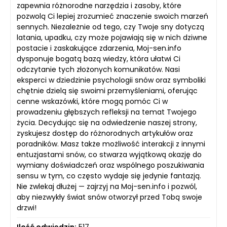
zapewnia różnorodne narzędzia i zasoby, które
pozwolą Ci lepiej zrozumieć znaczenie swoich marzeń
sennych. Niezależnie od tego, czy Twoje sny dotyczą
latania, upadku, czy może pojawiają się w nich dziwne
postacie i zaskakujące zdarzenia, Moj-sen.info
dysponuje bogatą bazą wiedzy, która ułatwi Ci
odczytanie tych złożonych komunikatów. Nasi
eksperci w dziedzinie psychologii snów oraz symboliki
chętnie dzielą się swoimi przemyśleniami, oferując
cenne wskazówki, które mogą pomóc Ci w
prowadzeniu głębszych refleksji na temat Twojego
życia. Decydując się na odwiedzenie naszej strony,
zyskujesz dostęp do różnorodnych artykułów oraz
poradników. Masz także możliwość interakcji z innymi
entuzjastami snów, co stwarza wyjątkową okazję do
wymiany doświadczeń oraz wspólnego poszukiwania
sensu w tym, co często wydaje się jedynie fantazją.
Nie zwlekaj dłużej — zajrzyj na Moj-sen.info i pozwól,
aby niezwykły świat snów otworzył przed Tobą swoje
drzwi!