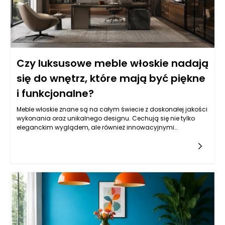
Czy luksusowe meble włoskie nadają
się do wnętrz, które mają być piękne
i funkcjonalne?
Meble włoskie znane są na całym świecie z doskonałej jakości
wykonania oraz unikalnego designu. Cechują się nie tylko
eleganckim wyglądem, ale również innowacyjnymi
rozwiązaniami, które sprawiają, że stają się one idealnym
wyborem dla osób poszukujących czegoś więcej, niż tylko
funkcjonalności. Eleganckie meble, takie jak te produkowane
we Włoszech, często wykorzystują najwyższej jakości
materiały, co zapewnia im nie tylko długowieczność, ale także
wyjątkowy charakter. Włoscy projektanci mebli z
powodzeniem łączą tradycję z nowoczesnością, co
powoduje, że każdy element sprzętu wnętrzarskiego ma swoje
niepowtarzalne cechy, które dodają pomieszczeniom
niezrównanej klasy.