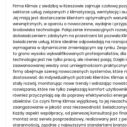
Firma Klimax z siedzibą w Rzeszowie zajmuje czołową poz
sektorze usług związanych z klimatyzacją, wentylacją i a
Jej misją jest dostarczanie klientom optymalnych warun
wewnętrznych, w oparciu o nowoczesne, wydajne i przyja
środowiska technologie. Połączenie innowacyjnych rozwi
doświadczeniem zdobytym na przestrzeni lat pozwala Kl
świadczenie usług, które idealnie odpowiadają na rosnąc
wymagania w dynamicznie zmieniającym się rynku. Zespó
to grono wysoko wykwalifikowanych profesjonalistów, dla
technologia jest nie tylko pracą, ale również pasją. Dzięki 
zaawansowanej wiedzy oraz umiejętnościom praktycznym
firmy obejmuje szereg nowoczesnych systemów, które 
dostosować do indywidualnych potrzeb klientów. Klimax 
stały rozwój, monitorując nowe trendy i wdrażając nowato
rozwiązania, które nie tylko zwiększają komfort użytkowni
również przyczyniają się do poprawy efektywności energ
obiektów. Co czyni firmę Klimax wyjątkową, to jej niezac
zaangażowanie w jakość oraz niezawodność świadczonyc
Każdy aspekt współpracy, od pierwszej konsultacji po fina
montaż oraz serwis posprzedażowy, realizowany jest z pe
starannością, zgodnie z najwyższymi standartami branż