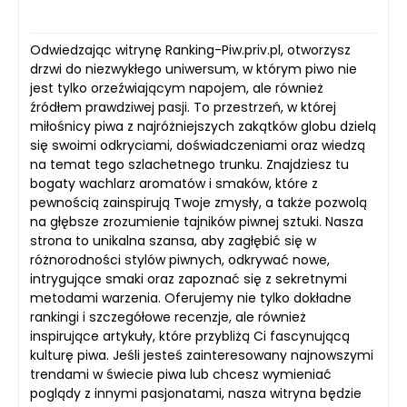
Odwiedzając witrynę Ranking-Piw.priv.pl, otworzysz
drzwi do niezwykłego uniwersum, w którym piwo nie
jest tylko orzeźwiającym napojem, ale również
źródłem prawdziwej pasji. To przestrzeń, w której
miłośnicy piwa z najróżniejszych zakątków globu dzielą
się swoimi odkryciami, doświadczeniami oraz wiedzą
na temat tego szlachetnego trunku. Znajdziesz tu
bogaty wachlarz aromatów i smaków, które z
pewnością zainspirują Twoje zmysły, a także pozwolą
na głębsze zrozumienie tajników piwnej sztuki. Nasza
strona to unikalna szansa, aby zagłębić się w
różnorodności stylów piwnych, odkrywać nowe,
intrygujące smaki oraz zapoznać się z sekretnymi
metodami warzenia. Oferujemy nie tylko dokładne
rankingi i szczegółowe recenzje, ale również
inspirujące artykuły, które przybliżą Ci fascynującą
kulturę piwa. Jeśli jesteś zainteresowany najnowszymi
trendami w świecie piwa lub chcesz wymieniać
poglądy z innymi pasjonatami, nasza witryna będzie