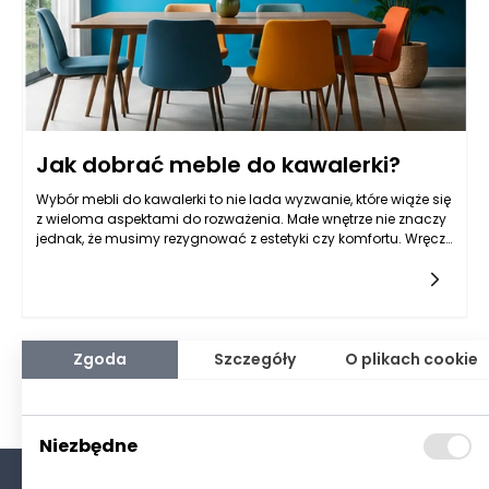
Jak dobrać meble do kawalerki?
Wybór mebli do kawalerki to nie lada wyzwanie, które wiąże się
z wieloma aspektami do rozważenia. Małe wnętrze nie znaczy
jednak, że musimy rezygnować z estetyki czy komfortu. Wręcz
przeciwnie, odpowiednio dobrane meble mogą stać się
kluczowym elementem nie tylko funkcjonalności przestrzeni,
ale również jej stylu. Warto podejść do aranżacji metodycznie,
dążąc do stworzenia miejsca, które będzie nie tylko ładne, ale
przede wszystkim praktyczne i wygodne w codziennym
użytkowaniu. Aby zaprojektować idealną kawalerkę, należy
Zgoda
Szczegóły
O plikach cookie
zwrócić uwagę na kilka istotnych kwestii, od doboru
kolorystyki, przez wybór odpowiednich materiałów, aż po
ergonomiczne rozwiązania.
Niezbędne