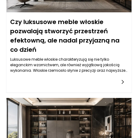
jednocześnie pozostać przyjazne, funkcjonalne i naturalne w
codziennym użytkowaniu.
Czy luksusowe meble włoskie
pozwalają stworzyć przestrzeń
efektowną, ale nadal przyjazną na
co dzień
Luksusowe meble włoskie charakteryzują się nie tylko
eleganckim wzornictwem, ale również wyjątkową jakością
wykonania. Włoskie rzemiosło słynie z precyzji oraz najwyższej
klasy materiałów, takich jak drewno, skóra czy tkaniny. Te
meble są stworzone z myślą o długowieczności, co czyni je
inwestycją na lata. Wiele z nich łączy tradycyjne techniki z
nowoczesnym designem, co pozwala dostosować je do
różnorodnych stylistyk aranżacyjnych. Dlatego inwestując w
eleganckie meble włoskie, zyskujemy nie tylko estetyczne
walory wnętrza, ale również komfort użytkowania, który
sprawia, że stają się one integralną częścią codziennego
życia.