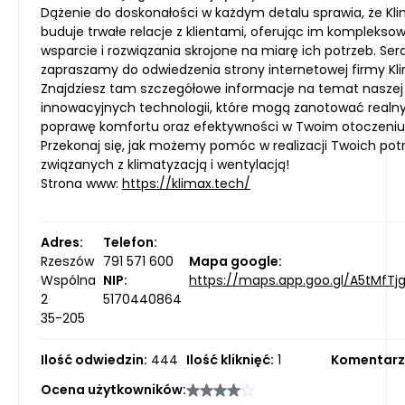
Dążenie do doskonałości w każdym detalu sprawia, że Kl
buduje trwałe relacje z klientami, oferując im komplekso
wsparcie i rozwiązania skrojone na miarę ich potrzeb. Ser
zapraszamy do odwiedzenia strony internetowej firmy Kl
Znajdziesz tam szczegółowe informacje na temat naszej 
innowacyjnych technologii, które mogą zanotować realn
poprawę komfortu oraz efektywności w Twoim otoczeniu
Przekonaj się, jak możemy pomóc w realizacji Twoich pot
związanych z klimatyzacją i wentylacją!
Strona www:
https://klimax.tech/
Adres:
Telefon:
Rzeszów
791 571 600
Mapa google:
Wspólna
NIP:
https://maps.app.goo.gl/A5tMfTj
2
5170440864
35-205
Ilość odwiedzin:
444
Ilość kliknięć:
1
Komentarz
Ocena użytkowników: