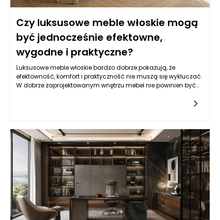
Czy luksusowe meble włoskie mogą
być jednocześnie efektowne,
wygodne i praktyczne?
Luksusowe meble włoskie bardzo dobrze pokazują, że
efektowność, komfort i praktyczność nie muszą się wykluczać.
W dobrze zaprojektowanym wnętrzu mebel nie powinien być
wyłącznie ozdobą ani wyłącznie użytkowym przedmiotem
pozbawionym charakteru. Najlepszy efekt pojawia się wtedy,
gdy forma, materiał, proporcje i funkcja tworzą spójną całość.
Włoskie wzornictwo od lat opiera się właśnie na takim
podejściu: mebel ma przyciągać uwagę, ale jednocześnie
służyć domownikom na co dzień. Sofa powinna być
elegancka, ale także wygodna podczas odpoczynku. Stół
może mieć rzeźbiarską podstawę, lecz nadal musi być
stabilny i praktyczny. Fotel może wyróżniać się designerską
linią, ale nie powinien męczyć użytkownika po kilkunastu
minutach siedzenia. Luksusowe meble włoskie są cenione
dlatego, że łączą te wymagania bez sztucznego kompromisu.
Ich estetyka wynika nie tylko z dekoracyjności, ale z jakości
projektu, dbałości o detal i umiejętnego wykorzystania
materiałów. Dzięki temu wnętrze może wyglądać prestiżowo, a