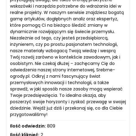
wskazówki i narzędzia potrzebne do wdrażania idei w
realne projekty. W naszym serwisie znajdziesz bogatą
gamę artykułów, dogłębnych analiz oraz ekspertyz,
które pomogą Ci na bieżąco śledzić zmiany w
dynamicznie rozwijającym się świecie przemysłu.
Niezależnie od tego, czy jesteś przedsiębiorcą,
inżynierem, czy po prostu pasjonatem technologii,
nasze materiały wzbogacą Twoją wiedzę i wesprą
Twój rozwój zarówno w kontekście zawodowym, jak i
osobistym. Nie czekaj dłużej – zachęcamy Cię do
odwiedzenia naszej strony internetowej, Srebrne-
ogrody.pl. Odkryj z nami fascynujący świat
przemysłowych innowacji i technologii, a także
sprawdź, w jaki sposób nasze zasoby mogą wspierać
Twoje przedsięwzięcia. To idealna okazja, aby
poszerzyć swoje horyzonty i zyskać przewagę w swojej
dziedzinie. Wejdź już dziś i przekonaj się, co dla Ciebie
przygotowaliśmy!
Ilość odwiedzin:
809
Ilość kliknięć:
2