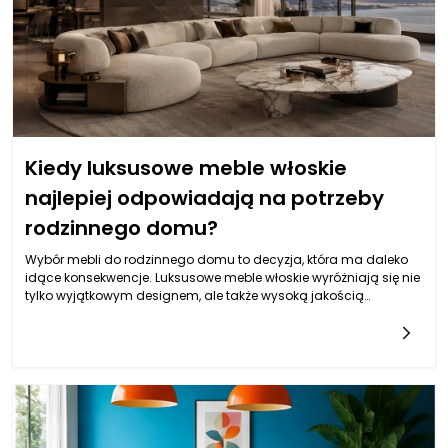
pakujących do karmy dla zwierząt dla tych trzech grup jest
innowacyjnym krokiem, który może przynieść znaczące korzyści.
Kiedy luksusowe meble włoskie
najlepiej odpowiadają na potrzeby
rodzinnego domu?
Wybór mebli do rodzinnego domu to decyzja, która ma daleko
idące konsekwencje. Luksusowe meble włoskie wyróżniają się nie
tylko wyjątkowym designem, ale także wysoką jakością
materiałów. Cechy takie jak precyzyjne rzemiosło, użycie
szlachetnych drewien oraz wysokiej jakości tkanin sprawiają, że
te produkty są trwałe i estetyczne. Włoskie meble to synonim
elegancji, co wpływa na atmosferę całego wnętrza. Sprawiają,
że każdy kącik staje się przytulny i zachęcający, co jest
nieocenione w przestrzeni, w której spędzamy czas z najbliższymi.
Wybierając komfortowe meble, warto zwrócić uwagę na ich
ergonomię, która ma szczególne znaczenie, gdy w grę wchodzi