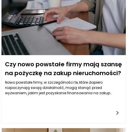
codziennego użytkowania.
Czy nowo powstałe firmy mają szansę
na pożyczkę na zakup nieruchomości?
Nowo powstałe firmy, w szczególności te, które dopiero
rozpoczynają swoją działalność, mogą stanąć przed
wyzwaniem, jakim jest pozyskanie finansowania na zakup
nieruchomości. Typowe źródła finansowania, takie jak banki i
instytucje finansowe, często przywiązują dużą wagę do historii
kredytowej oraz stabilności finansowej potencjalnego
kredytobiorcy. W przypadku nowo powstałych firm, które nie
mają jeszcze ugruntowanej pozycji na rynku ani wymiernych
wyników finansowych, uzyskanie pożyczki na zakup
nieruchomości może być znacznie bardziej skomplikowane.