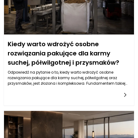
Kiedy warto wdrożyć osobne
rozwiązania pakujące dla karmy
suchej, półwilgotnej i przysmaków?
Odpowiedź na pytanie o to, kiedy warto wdrożyć osobne
rozwiązania pakujące dla karmy suchej, półwilgotnej oraz
przysmaków, jest złożona i kompleksowa. Fundamentem takiej
decyzji jest zrozumienie specyfiki każdej z tych grup produktów.
Karmy suche wymagają optymalizacji procesów, aby zapobiec
wilgoci, co jest kluczowe dla ich trwałości i jakości. Z kolei karma
półwilgotna, zawierająca więcej wody, potrzebuje rozwiązań,
które zabezpieczą ją przed zepsuciem, wysychaniem i utratą
wartości odżywczych. Przysmaki, jako produkty do konsumpcji w
krótszym czasie, z kolei często wymagają bardziej elastycznych
rozwiązań, dostosowanych do impulsów rynkowych oraz
wymagań konsumentów. W związku z tym rozdzielenie maszyn