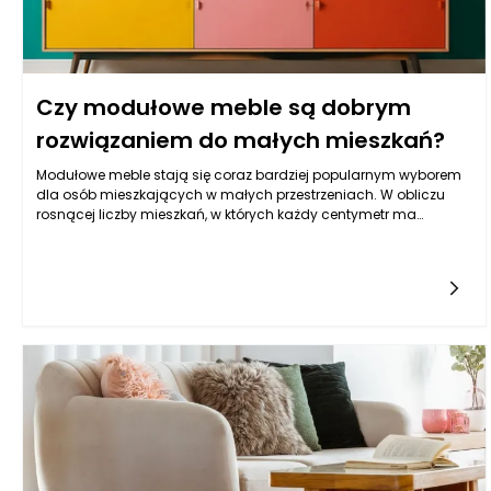
Czy modułowe meble są dobrym
rozwiązaniem do małych mieszkań?
Modułowe meble stają się coraz bardziej popularnym wyborem
dla osób mieszkających w małych przestrzeniach. W obliczu
rosnącej liczby mieszkań, w których każdy centymetr ma
znaczenie, klienci poszukują rozwiązań, które łączą w sobie
funkcjonalność, estetykę oraz uniwersalność. Takie meble oferują
wiele możliwości aranżacyjnych, które mogą dostosować się do
zmieniających się potrzeb ich właścicieli. Dlatego też
interesującym zagadnieniem staje się pytanie, czy modułowe
meble rzeczywiście spełniają oczekiwania użytkowników w
niewielkich salonach, kuchniach czy sypialniach. Przyjrzyjmy się
zatem, jakie korzyści i wyzwania wiążą się z wyborem takiego
rozwiązania.