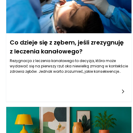
Co dzieje się z zębem, jeśli zrezygnuję
z leczenia kanałowego?
Rezygnacja z leczenia kanałowego to decyzja, która może
wydawać się na pierwszy rzut oka niewielką zmianą w kontekście
zdrowia zębów. Jednak warto zrozumieć, jakie konsekwencje
niesie za sobą ta decyzja. W przypadku ząbka, który wymaga
leczenia kanałowego, czyli usunięcia zainfekowanej lub martwej
tkanki nerwowej oraz bakterii z wnętrza zęba, brak takiego
działania prowadzi do rozwoju szeregu problemów zdrowotnych.
Zaniechanie leczenia może skutkować pogorszeniem stanu
zęba, co w dłuższej perspektywie może wymagać bardziej
skomplikowanych oraz kosztownych interwencji
stomatologicznych.