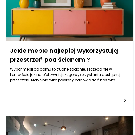
Jakie meble najlepiej wykorzystują
przestrzeń pod ścianami?
Wybór mebli do domu to trudne zadanie, szczególnie w
kontekście jak najefektywniejszego wykorzystania dostępnej
przestrzeni. Meble nie tylko powinny odpowiadać naszym
gustom estetycznym, ale również spełniać funkcjonalne
potrzeby, zapewniając komfort i praktyczność. Przestrzeń pod
ścianami często bywa niedostatecznie zagospodarowana, a
odpowiednio dobrane meble mogą zmienić to zaskakująco
efektywnie. Warto zastanowić się, jakie elementy umeblowania
najlepiej wpasują się w te obszary, aby maksymalnie
wykorzystać ich potencjał. Poniżej przedstawiamy różne aspekty
dotyczące mebli, które warto mieć na uwadze, planując
aranżację przestrzeni pod ścianami.