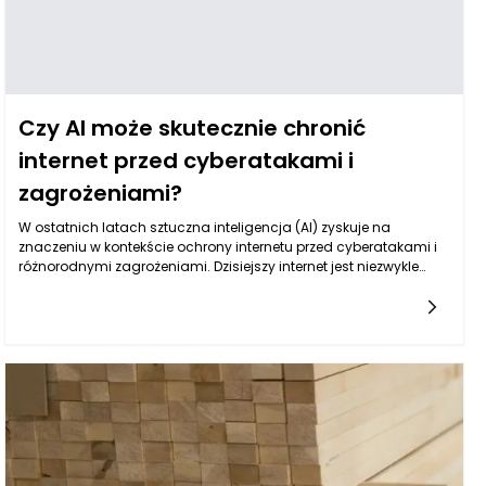
Czy AI może skutecznie chronić
internet przed cyberatakami i
zagrożeniami?
W ostatnich latach sztuczna inteligencja (AI) zyskuje na
znaczeniu w kontekście ochrony internetu przed cyberatakami i
różnorodnymi zagrożeniami. Dzisiejszy internet jest niezwykle
złożonym środowiskiem, w którym codziennie dochodzi do
milionów prób ataków, zarówno na dużą, jak i małą
skalę. Przestępcy wykorzystują coraz bardziej zaawansowane
techniki, co stawia przed obrońcami internetu nowe wyzwania. AI
ma potencjał zrewolucjonizować sposób, w jaki zabezpieczamy
systemy informatyczne, oferując szybsze i bardziej efektywne
metody identyfikacji i reakcji na zagrożenia.