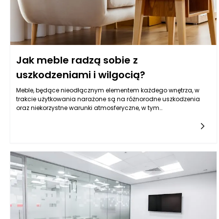
Jak meble radzą sobie z
uszkodzeniami i wilgocią?
Meble, będące nieodłącznym elementem każdego wnętrza, w
trakcie użytkowania narażone są na różnorodne uszkodzenia
oraz niekorzystne warunki atmosferyczne, w tym
wilgoć. Właściwe podjęcie działań w celu ochrony mebli przed
tymi zagrożeniami może znacznie przedłużyć ich żywotność
oraz poprawić estetykę wnętrza. Kluczowym czynnikiem w tej
kwestii jest wybór odpowiednich materiałów oraz technologii
produkcji, które pozwalają na zwiększenie odporności mebli na
działanie wilgoci i uszkodzenia mechaniczne. W niniejszym
artykule przyjrzymy się, w jaki sposób meble mogą radzić sobie z
tymi wyzwaniami oraz jakie działania mogą podjąć
użytkownicy, aby uchronić swoje wyposażenie przed
zniszczeniem.