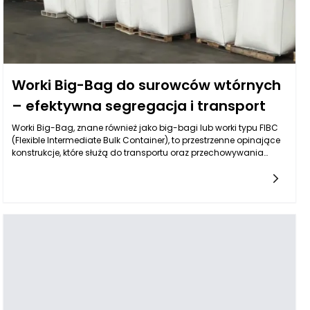
Worki Big-Bag do surowców wtórnych
– efektywna segregacja i transport
Worki Big-Bag, znane również jako big-bagi lub worki typu FIBC
(Flexible Intermediate Bulk Container), to przestrzenne opinające
konstrukcje, które służą do transportu oraz przechowywania
różnych materiałów, w tym surowców wtórnych. Wykonane są
najczęściej z polipropylenu, co sprawia, że są zarówno lekkie, jak i
niezwykle mocne. Dzięki swojej konstrukcji worki Big-Bag mogą
pomieścić znaczną ilość materiału, co czyni je idealnym
rozwiązaniem w kontekście segregacji odpadów i surowców
wtórnych. Stanowią one doskonałe uzupełnienie dla systemów
zbierania i transportu materiałów, umożliwiając efektywne
gromadzenie, transport oraz późniejsze przetwarzanie surowców
wtórnych.