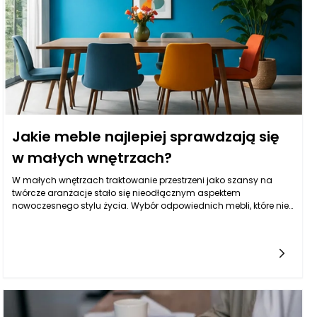
Jakie meble najlepiej sprawdzają się
w małych wnętrzach?
W małych wnętrzach traktowanie przestrzeni jako szansy na
twórcze aranżacje stało się nieodłącznym aspektem
nowoczesnego stylu życia. Wybór odpowiednich mebli, które nie
tylko spełnią funkcje użytkowe, ale także wizualnie nie przytłoczą
pomieszczenia, może stanowić nie lada wyzwanie. W obliczu
ograniczonego metrażu ważne jest, by podejść do tematu z
elastycznością i wyczuciem, a także z pewną dozą
innowacyjności. Odpowiednie meble mogą sprawić, że małe
przestrzenie będą wyglądały na bardziej przestronne, eleganckie
i funkcjonalne. Umiejętność wyboru mebli oraz ich dopasowania
do stylu życia to czynnik, który znacząco wpływa na komfort