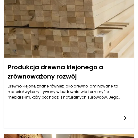
Produkcja drewna klejonego a
zrównoważony rozwój
Drewno klejone, znane również jako drewno laminowane, to
materiał wykorzystywany w budownictwie i przemyśle
meblarskim, który pochodzi z naturalnych surowców. Jego
produkcja, odpowiednio zarządzana, może przyczynić się do
zrównoważonego rozwoju, minimalizując negatywny wpływ na
środowisko. Drewno jest surowcem odnawialnym, co oznacza,
że może być pozyskiwane w sposób, który nie prowadzi do
wyczerpywania zasobów naturalnych. Ponadto, produkcja
drewna klejonego z materiałów pozyskiwanych z lasów
zarządzanych zgodnie z zasadami zrównoważonego rozwoju