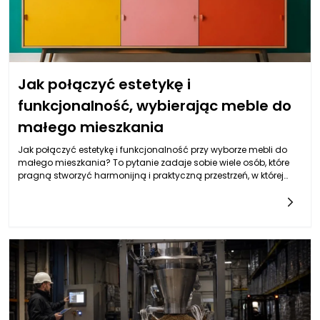
Jak połączyć estetykę i
funkcjonalność, wybierając meble do
małego mieszkania
Jak połączyć estetykę i funkcjonalność przy wyborze mebli do
małego mieszkania? To pytanie zadaje sobie wiele osób, które
pragną stworzyć harmonijną i praktyczną przestrzeń, w której
będą mogły komfortowo żyć i pracować. Małe mieszkania
mogą stanowić wyzwanie, jednak kluczem do sukcesu jest
odpowiedni dobór mebli, które łączą w sobie atrakcyjny design
oraz niezbędną funkcjonalność. Dzięki przemyślanej aranżacji
wnętrza możemy wykorzystać każdy centymetr dostępnej
przestrzeni, tworząc miejsce zarówno estetyczne, jak i wygodne w
codziennym użytkowaniu. Aby podjąć właściwe decyzje, warto
zastanowić się nad różnorodnymi aspektami związanymi z
meblami, ich stylami, materiałami oraz sposobami ich
wykorzystania w niewielkim metrażu.