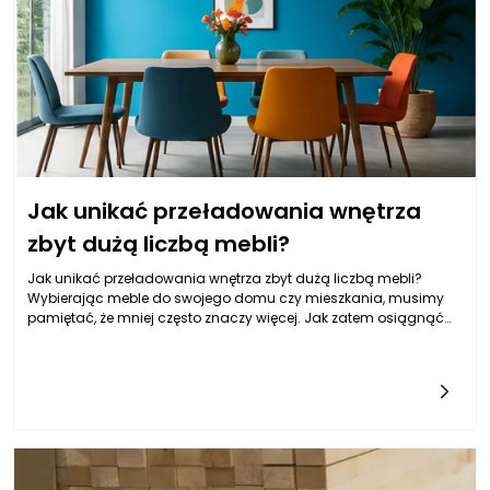
codzienne użytkowanie przez wielu członków rodziny.
Jak unikać przeładowania wnętrza
zbyt dużą liczbą mebli?
Jak unikać przeładowania wnętrza zbyt dużą liczbą mebli?
Wybierając meble do swojego domu czy mieszkania, musimy
pamiętać, że mniej często znaczy więcej. Jak zatem osiągnąć
harmonię w aranżacji wnętrza, unikając przytłoczenia
nadmiarem wyposażenia? Kluczem jest przemyślane podejście
do każdego wyboru, które powinno uwzględniać funkcjonalność,
estetykę oraz ergonomię. Meble pełnią nie tylko rolę praktyczną,
ale także kształtują atmosferę pomieszczeń, dlatego ich dobór
jest tak istotny. W artykule postaramy się przybliżyć, jak mądrze
wybierać meble, aby zachować swobodę ruchu oraz estetykę.