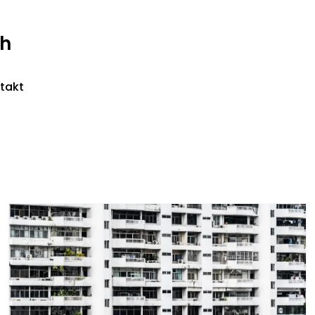
ch
takt