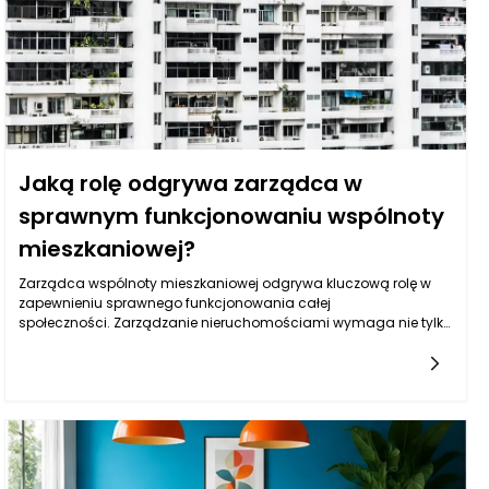
Jaką rolę odgrywa zarządca w
sprawnym funkcjonowaniu wspólnoty
mieszkaniowej?
Zarządca wspólnoty mieszkaniowej odgrywa kluczową rolę w
zapewnieniu sprawnego funkcjonowania całej
społeczności. Zarządzanie nieruchomościami wymaga nie tylko
umiejętności organizacyjnych, ale również wiedzy z zakresu
prawa, finansów oraz kontaktów interpersonalnych. Zarządca
jest osobą, która odpowiada za szereg aspektów związanych z
codziennym funkcjonowaniem budynku oraz zarządzaniem
jego zasobami. Przede wszystkim, pełni funkcję łącznika
pomiędzy mieszkańcami a organami administracyjnymi, co
sprawia, że jest niezbędny do osiągnięcia harmonii i efektywnej
współpracy w danej wspólnocie.