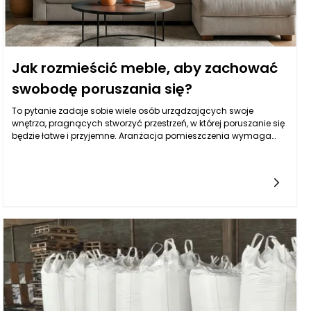
Jak rozmieścić meble, aby zachować
swobodę poruszania się?
To pytanie zadaje sobie wiele osób urządzających swoje
wnętrza, pragnących stworzyć przestrzeń, w której poruszanie się
będzie łatwe i przyjemne. Aranżacja pomieszczenia wymaga
przemyślanej strategii, która uwzględni zarówno estetykę, jak i
funkcjonalność. Meble są kluczowym elementem tego procesu, a
ich odpowiednie rozplanowanie może znacząco wpłynąć na
komfort codziennego życia. W poniższym artykule przyjrzymy się
różnorodnym aspektom umieszczania mebli w sposób, który
sprzyja swobodnemu poruszaniu się i harmonijnemu
funkcjonowaniu przestrzeni.