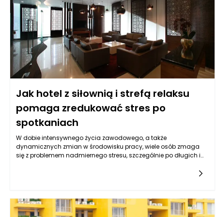
Jak hotel z siłownią i strefą relaksu
pomaga zredukować stres po
spotkaniach
W dobie intensywnego życia zawodowego, a także
dynamicznych zmian w środowisku pracy, wiele osób zmaga
się z problemem nadmiernego stresu, szczególnie po długich i
wymagających spotkaniach. Hotele, które oferują zarówno
siłownię, jak i strefę relaksu, stały się odpowiedzią na potrzeby
nowoczesnych podróżnych, szukających wytchnienia po
intensywnym dniu pracy. W takich miejscach klienci mogą
skorzystać z różnorodnych form aktywności fizycznej oraz
technik relaksacyjnych, co pozwala im nie tylko na regenerację
sił, ale także na poprawę ogólnego samopoczucia. Chemiczne i