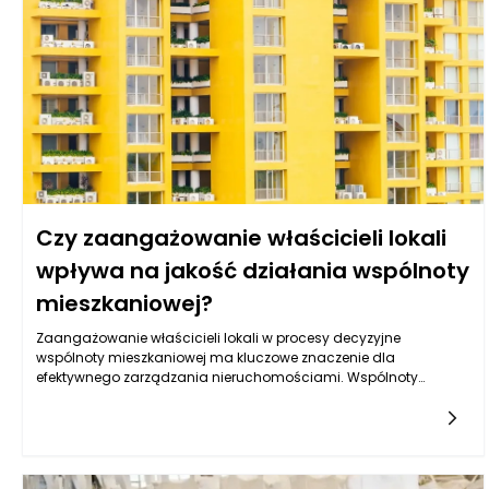
psychiczne reakcje organizmu na stres są złożone, ale regularne
korzystanie z możliwości, jakie oferują hotele z taką infrastrukturą,
przyczynia się do ich złagodzenia.
Czy zaangażowanie właścicieli lokali
wpływa na jakość działania wspólnoty
mieszkaniowej?
Zaangażowanie właścicieli lokali w procesy decyzyjne
wspólnoty mieszkaniowej ma kluczowe znaczenie dla
efektywnego zarządzania nieruchomościami. Wspólnoty
mieszkaniowe składają się z różnych właścicieli, którzy powinni
współpracować w celu podejmowania decyzji dotyczących
zarządzania wspólną przestrzenią i kosztami utrzymania
nieruchomości. Gdy właściciele lokali są aktywnie
zaangażowani, następuje lepsze zrozumienie potrzeb i