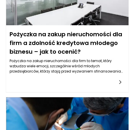
Pożyczka na zakup nieruchomości dla
firm a zdolność kredytowa młodego
biznesu – jak to ocenić?
Pożyczka na zakup nieruchomości dla firm to temat, który
wzbudza wiele emocji, szczególnie wśród młodych
przedsiębiorców, którzy stają przed wyzwaniem sfinansowania
swojej siedziby lub inwestycji w nowe lokale. Wiele firm, zwłaszcza
tych dopiero rozpoczynających działalność, zastanawia się,
jakie wymogi muszą spełnić, aby otrzymać takie wsparcie
finansowe. Kluczowym aspektem, który decyduje o możliwości
uzyskania pożyczki, jest zdolność kredytowa przedsiębiorstwa. W
kontekście młodych biznesów, ich ocena może być nieco
trudniejsza, ponieważ brakuje im długoterminowych danych
finansowych, które zazwyczaj są podstawą przy podejmowaniu
decyzji o udzieleniu pożyczki.