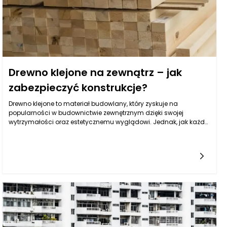
Drewno klejone na zewnątrz – jak
zabezpieczyć konstrukcje?
Drewno klejone to materiał budowlany, który zyskuje na
popularności w budownictwie zewnętrznym dzięki swojej
wytrzymałości oraz estetycznemu wyglądowi. Jednak, jak każdy
materiał, wymaga odpowiednich zabezpieczeń, aby utrzymać
swoje właściwości przez długie lata. Drewno klejone, szczególnie
gdy jest stosowane na zewnątrz, musi być chronione przed
wilgocią, promieniowaniem UV, owadami oraz innymi
czynnikami atmosferycznymi. Dzięki odpowiednim zabiegom
konserwacyjnym, które można znaleźć w ofercie polskiego
producenta drewna klejonego i kantówki okiennej Richd. Anders
Polska, można znacznie wydłużyć trwałość konstrukcji
wykonanych z drewna klejonego.