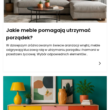
Jakie meble pomagają utrzymać
porządek?
W dzisiejszym zróżnicowanym świecie aranżacji wnętrz, meble
odgrywają kluczową rolę w utrzymaniu porządku i harmonii w
przestrzeni życiowej. Wybór odpowiednich elementów
wyposażenia może znacząco wpłynąć na funkcjonalność
danego pomieszczenia, a także na komfort codziennego życia.
Właściwie dobrane meble pomagają nie tylko w organizacji
przestrzeni, ale również w wyrażeniu osobistego stylu życia i
preferencji estetycznych. Dlatego warto zastanowić się, jakie
meble będą naprawdę sprzyjać utrzymaniu porządku, jako że
odpowiednia struktura i design mogą zdziałać cuda.