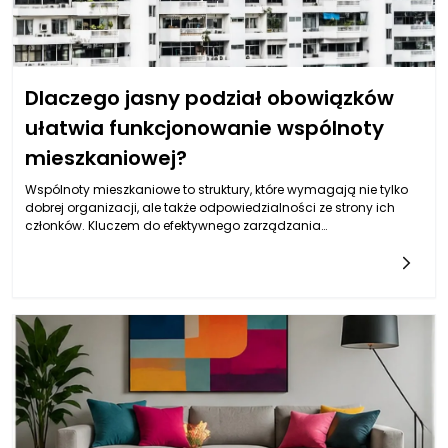
Dlaczego jasny podział obowiązków
ułatwia funkcjonowanie wspólnoty
mieszkaniowej?
Wspólnoty mieszkaniowe to struktury, które wymagają nie tylko
dobrej organizacji, ale także odpowiedzialności ze strony ich
członków. Kluczem do efektywnego zarządzania
nieruchomościami Poznań, w tym budynkami mieszkalnymi, jest
jasny podział obowiązków pomiędzy różne osoby i grupy. Kiedy
każdy członek wspólnoty wie, jakie ma zadania i jakie są jego
odpowiedzialności, zmniejsza to ryzyko nieporozumień oraz
konfliktów. Taki podział obowiązków nie tylko polepsza
komunikację wewnętrzną, ale również zwiększa efektywność
działań podejmowanych na rzecz wspólnoty.