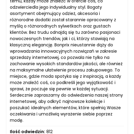
temu, każdy może znaleźć w ofercie coś, co
odzwierciedla jego indywidualny styl. Bogaty
asortyment obejmujący odzież, akcesoria i
różnorodne dodatki został starannie opracowany z
myślą o różnorodnych sylwetkach oraz gustach
klientów. Bez trudu odnajdą się tu zarówno pasjonaci
nowoczesnych trendów, jak i ci, którzy stawiają na
klasyczną elegancję. Bonprix nieustannie dąży do
wprowadzania innowacyjnych rozwiązań w zakresie
sprzedaży internetowej, co pozwala nie tylko na
zachowanie wysokich standardów jakości, ale również
na maksymalne ułatwienie procesu zakupowego. To
miejsce, gdzie moda spotyka się z inspiracją, a każdy
może znaleźć coś, co podkreśli jego wyjątkowość i
sprawi, że poczuje się pewnie w każdej sytuacji.
Serdecznie zapraszamy do odwiedzenia naszej strony
internetowej, aby odkryć najnowsze kolekcje i
poszukać idealnych elementów, które spełnią Wasze
oczekiwania i umożliwią wyrażenie siebie poprzez
modę.
Ilość odwiedzin:
812