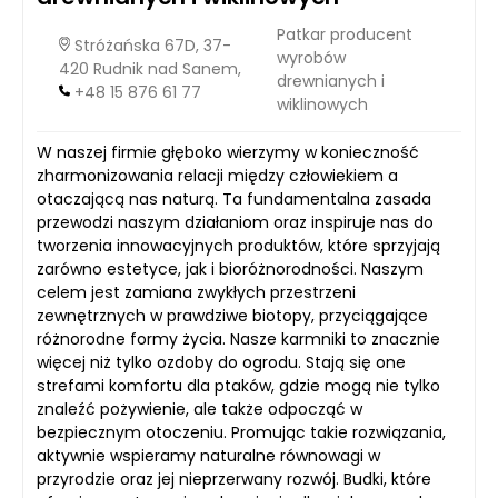
Patkar producent
Stróżańska 67D, 37-
wyrobów
420 Rudnik nad Sanem,
drewnianych i
+48 15 876 61 77
wiklinowych
W naszej firmie głęboko wierzymy w konieczność
zharmonizowania relacji między człowiekiem a
otaczającą nas naturą. Ta fundamentalna zasada
przewodzi naszym działaniom oraz inspiruje nas do
tworzenia innowacyjnych produktów, które sprzyjają
zarówno estetyce, jak i bioróżnorodności. Naszym
celem jest zamiana zwykłych przestrzeni
zewnętrznych w prawdziwe biotopy, przyciągające
różnorodne formy życia. Nasze karmniki to znacznie
więcej niż tylko ozdoby do ogrodu. Stają się one
strefami komfortu dla ptaków, gdzie mogą nie tylko
znaleźć pożywienie, ale także odpocząć w
bezpiecznym otoczeniu. Promując takie rozwiązania,
aktywnie wspieramy naturalne równowagi w
przyrodzie oraz jej nieprzerwany rozwój. Budki, które