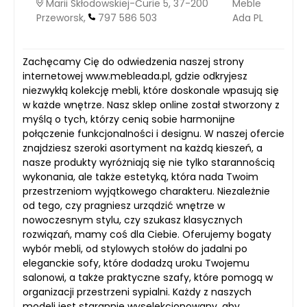
Marii Skłodowskiej-Curie 5, 37-200
Meble
Przeworsk,
797 586 503
Ada PL
Zachęcamy Cię do odwiedzenia naszej strony
internetowej www.mebleada.pl, gdzie odkryjesz
niezwykłą kolekcję mebli, które doskonale wpasują się
w każde wnętrze. Nasz sklep online został stworzony z
myślą o tych, którzy cenią sobie harmonijne
połączenie funkcjonalności i designu. W naszej ofercie
znajdziesz szeroki asortyment na każdą kieszeń, a
nasze produkty wyróżniają się nie tylko starannością
wykonania, ale także estetyką, która nada Twoim
przestrzeniom wyjątkowego charakteru. Niezależnie
od tego, czy pragniesz urządzić wnętrze w
nowoczesnym stylu, czy szukasz klasycznych
rozwiązań, mamy coś dla Ciebie. Oferujemy bogaty
wybór mebli, od stylowych stołów do jadalni po
eleganckie sofy, które dodadzą uroku Twojemu
salonowi, a także praktyczne szafy, które pomogą w
organizacji przestrzeni sypialni. Każdy z naszych
modeli jest starannie wyselekcjonowany, aby