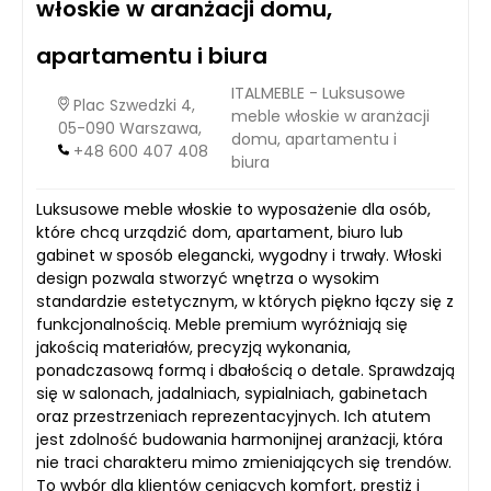
włoskie w aranżacji domu,
apartamentu i biura
ITALMEBLE - Luksusowe
Plac Szwedzki 4,
meble włoskie w aranżacji
05-090 Warszawa,
domu, apartamentu i
+48 600 407 408
biura
Luksusowe meble włoskie to wyposażenie dla osób,
które chcą urządzić dom, apartament, biuro lub
gabinet w sposób elegancki, wygodny i trwały. Włoski
design pozwala stworzyć wnętrza o wysokim
standardzie estetycznym, w których piękno łączy się z
funkcjonalnością. Meble premium wyróżniają się
jakością materiałów, precyzją wykonania,
ponadczasową formą i dbałością o detale. Sprawdzają
się w salonach, jadalniach, sypialniach, gabinetach
oraz przestrzeniach reprezentacyjnych. Ich atutem
jest zdolność budowania harmonijnej aranżacji, która
nie traci charakteru mimo zmieniających się trendów.
To wybór dla klientów ceniących komfort, prestiż i