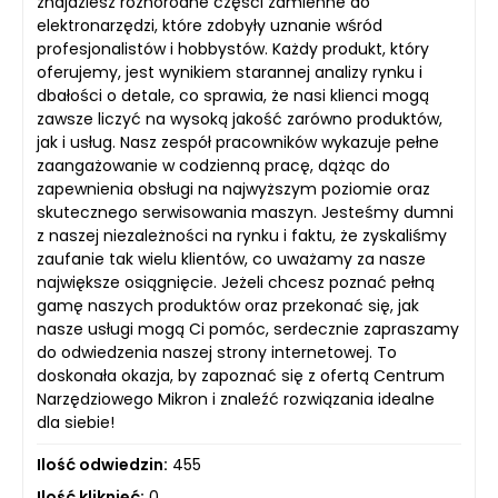
znajdziesz różnorodne części zamienne do
elektronarzędzi, które zdobyły uznanie wśród
profesjonalistów i hobbystów. Każdy produkt, który
oferujemy, jest wynikiem starannej analizy rynku i
dbałości o detale, co sprawia, że nasi klienci mogą
zawsze liczyć na wysoką jakość zarówno produktów,
jak i usług. Nasz zespół pracowników wykazuje pełne
zaangażowanie w codzienną pracę, dążąc do
zapewnienia obsługi na najwyższym poziomie oraz
skutecznego serwisowania maszyn. Jesteśmy dumni
z naszej niezależności na rynku i faktu, że zyskaliśmy
zaufanie tak wielu klientów, co uważamy za nasze
największe osiągnięcie. Jeżeli chcesz poznać pełną
gamę naszych produktów oraz przekonać się, jak
nasze usługi mogą Ci pomóc, serdecznie zapraszamy
do odwiedzenia naszej strony internetowej. To
doskonała okazja, by zapoznać się z ofertą Centrum
Narzędziowego Mikron i znaleźć rozwiązania idealne
dla siebie!
Ilość odwiedzin:
455
Ilość kliknięć:
0