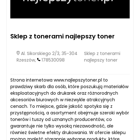
Sklep z tonerami najlepszy toner
Al. Sikorskiego 2/3, 35-304
Sklep z tonerami
Rzeszów,
178530098
najlepszy toner
Strona internetowa www.najlepszytoner.pl to
prawdziwy skarb dla osób, które poszukują materiałów
eksploatacyjnych do drukarek oraz różnorodnych
akcesoriów biurowych w niezwykle atrakcyjnych
cenach. To miejsce, gdzie jakość spotyka się z
przystępnością, a asortyment obejmuje szeroki wybór
tonerów i tuszy od uznanych producentów, co
gwarantuje nie tylko wysoką niezawodność, ale
również świetne efekty drukowania. W ofercie sklepu
można znaleźć starannie wybrane produkty, które