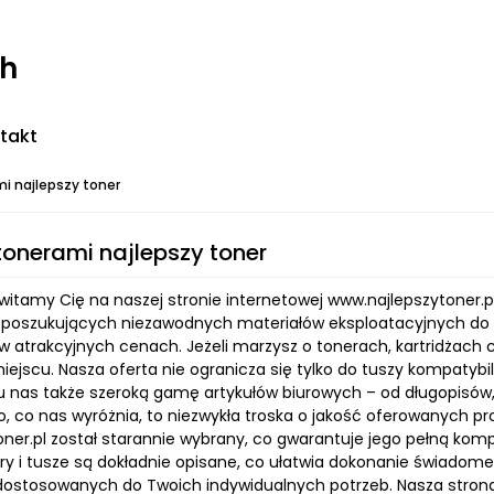
ch
takt
mi najlepszy toner
 tonerami najlepszy toner
witamy Cię na naszej stronie internetowej www.najlepszytoner.p
 poszukujących niezawodnych materiałów eksploatacyjnych do 
w atrakcyjnych cenach. Jeżeli marzysz o tonerach, kartridżach 
iejscu. Nasza oferta nie ogranicza się tylko do tuszy kompatybi
 u nas także szeroką gamę artykułów biurowych – od długopisów, 
To, co nas wyróżnia, to niezwykła troska o jakość oferowanych
oner.pl został starannie wybrany, co gwarantuje jego pełną k
ry i tusze są dokładnie opisane, co ułatwia dokonanie świadome
dostosowanych do Twoich indywidualnych potrzeb. Nasza strona