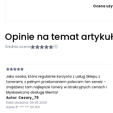
Ocena uży
Opinie na temat artyku
Średnia ocena
(1)
Jako osoba, która regularnie korzysta z usług Sklepu z
tonerami, z pełnym przekonaniem polecam ten serwis –
znajdziesz tam najlepsze tonery w atrakcyjnych cenach i
błyskawiczną obsługę klienta!
Autor: Cezary_79
Data dodania: 06.05.2024
Adres IP: ***.***.101.150