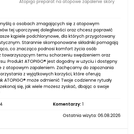
Atopigo preparat na atopowe zapalenie skóry
z myślą o osobach zmagających się z atopowym
wów tej uporczywej dolegliwości oraz chcesz poprawić
 Nasze kąpiele podchlorynowe, dla których przygotowany
eutycznym. Starannie skomponowane składniki pomagają
lżająco, co znacząco podnosi komfort życia osób
ie z towarzyszącym temu schorzeniu swędzeniem oraz
laksu. Produkt ATOPIGO® jest dogodny w użyciu i dostępny
ce z atopowym zapaleniem. Zachęcamy do zapoznania
orzystania z wyjątkowych korzyści, które oferują
m, jak ATOPIGO® może odmienić Twoje codzienne rytuały
ekonaj się, jak wiele możesz zyskać, dbając o swoje
!
4
Komentarzy:
1
Ostatnia wizyta: 06.08.2026