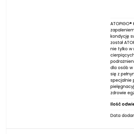
ATOPIGO® K
zapaleniem
kondycję s
został ATO
nie tylko w
cierpiącyc
podrażnieni
dla osób w
się z pełny
specjalnie 
pielęgnacy
zdrowie eg
Ilość odwi
Data dodan