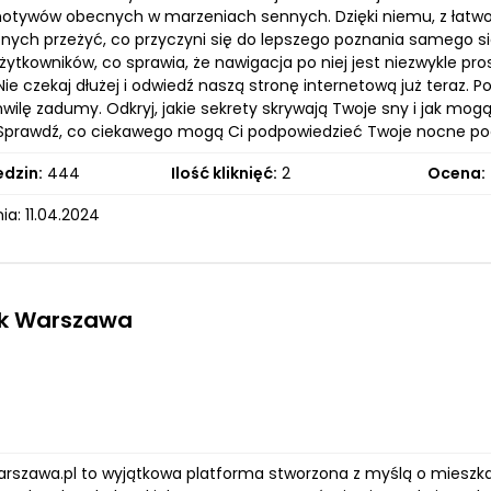
motywów obecnych w marzeniach sennych. Dzięki niemu, z łatwoś
nych przeżyć, co przyczyni się do lepszego poznania samego si
ytkowników, co sprawia, że nawigacja po niej jest niezwykle pro
 Nie czekaj dłużej i odwiedź naszą stronę internetową już teraz. P
hwilę zadumy. Odkryj, jakie sekrety skrywają Twoje sny i jak mo
Sprawdź, co ciekawego mogą Ci podpowiedzieć Twoje nocne po
edzin:
444
Ilość kliknięć:
2
Ocena:
a: 11.04.2024
uk Warszawa
arszawa.pl to wyjątkowa platforma stworzona z myślą o mieszk