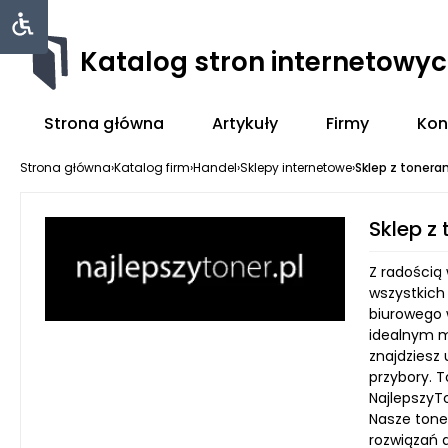
Katalog stron internetowy
Strona główna
Artykuły
Firmy
Kon
Strona główna
›
Katalog firm
›
Handel
›
Sklepy internetowe
›
Sklep z tonera
Sklep z
Z radością 
wszystkich
biurowego 
idealnym m
znajdziesz
przybory. 
NajlepszyT
Nasze tone
rozwiązań 