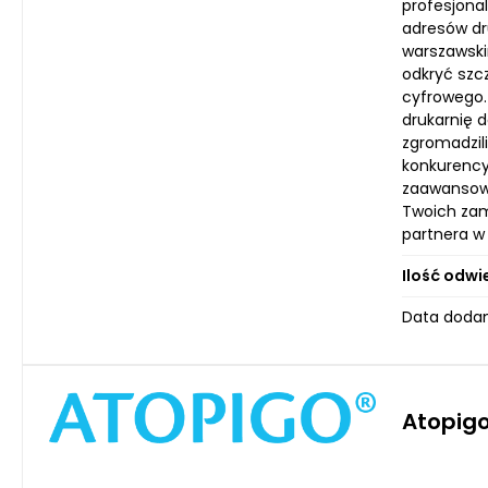
profesjonal
adresów dr
warszawski
odkryć szc
cyfrowego.
drukarnię 
zgromadzili
konkurency
zaawansowa
Twoich zami
partnera w 
Ilość odwi
Data dodan
Atopigo