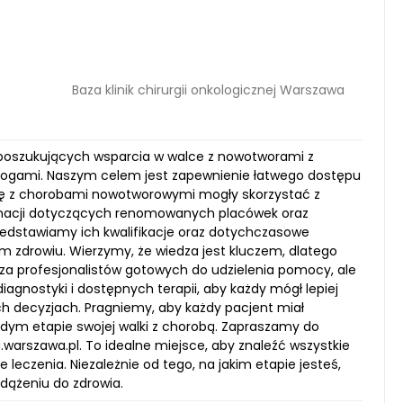
Baza klinik chirurgii onkologicznej Warszawa
w poszukujących wsparcia w walce z nowotworami z
ologami. Naszym celem jest zapewnienie łatwego dostępu
się z chorobami nowotworowymi mogły skorzystać z
formacji dotyczących renomowanych placówek oraz
 przedstawiamy ich kwalifikacje oraz dotychczasowe
 zdrowiu. Wierzymy, że wiedza jest kluczem, dlatego
aza profesjonalistów gotowych do udzielenia pomocy, ale
agnostyki i dostępnych terapii, aby każdy mógł lepiej
 decyzjach. Pragniemy, aby każdy pacjent miał
żdym etapie swojej walki z chorobą. Zapraszamy do
warszawa.pl. To idealne miejsce, aby znaleźć wszystkie
 leczenia. Niezależnie od tego, na jakim etapie jesteś,
dążeniu do zdrowia.