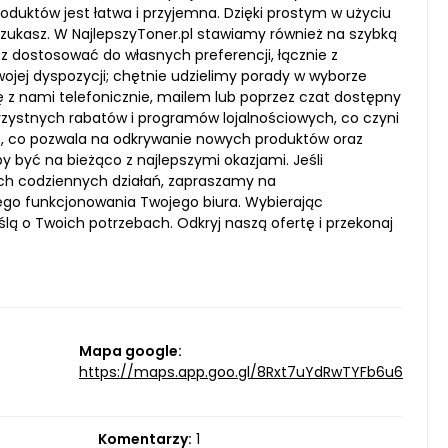
duktów jest łatwa i przyjemna. Dzięki prostym w użyciu
o szukasz. W NajlepszyToner.pl stawiamy również na szybką
 dostosować do własnych preferencji, łącznie z
wojej dyspozycji; chętnie udzielimy porady w wyborze
 z nami telefonicznie, mailem lub poprzez czat dostępny
korzystnych rabatów i programów lojalnościowych, co czyni
tę, co pozwala na odkrywanie nowych produktów oraz
 być na bieżąco z najlepszymi okazjami. Jeśli
ich codziennych działań, zapraszamy na
nego funkcjonowania Twojego biura. Wybierając
lą o Twoich potrzebach. Odkryj naszą ofertę i przekonaj
Mapa google:
https://maps.app.goo.gl/8Rxt7uYdRwTYFb6u6
Komentarzy:
1