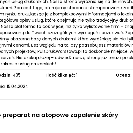
nych usług drukarskich. Nasza strona wyróżnia się na tle innyc
ukarni. Zamiast tego, oferujemy starannie skomponowane źródło
m rynku druku,łącząc je z kompleksowymi informacjami o lokaln
zegółowe opisy usług, które obejmują nie tylko tradycyjny druk
 Nasza platforma to coś więcej niż tylko wylistowanie firm – zn
dopasowaną do Twoich szczególnych wymagań i oczekiwań. Zapr
śmy obszerną bazę danych drukarni, które wyróżniają się nie tyl
jnymi cenami. Bez względu na to, czy potrzebujesz materiałów 
nych projektów, PulsDruk.Warszawa.pl to doskonałe miejsce, w k
erzeń. Nie czekaj dłużej – odwiedź naszą stronę już teraz i prze
zakresie usług drukarskich!
edzin:
435
Ilość kliknięć:
1
Ocena:
ia: 15.04.2024
 preparat na atopowe zapalenie skóry