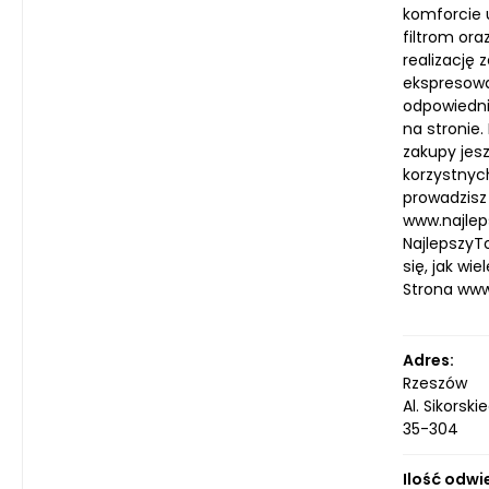
komforcie 
filtrom ora
realizację
ekspresową 
odpowiedni
na stronie.
zakupy jes
korzystnyc
prowadzisz
www.najlep
NajlepszyT
się, jak wi
Strona ww
Adres:
Rzeszów
Al. Sikorski
35-304
Ilość odwi