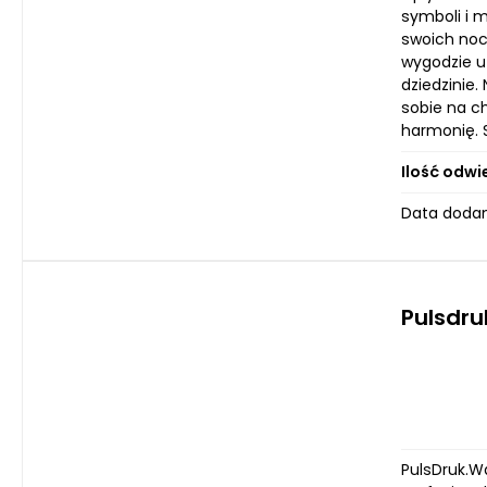
symboli i 
swoich noc
wygodzie uż
dziedzinie.
sobie na c
harmonię. 
Ilość odwi
Data dodani
Pulsdr
PulsDruk.W