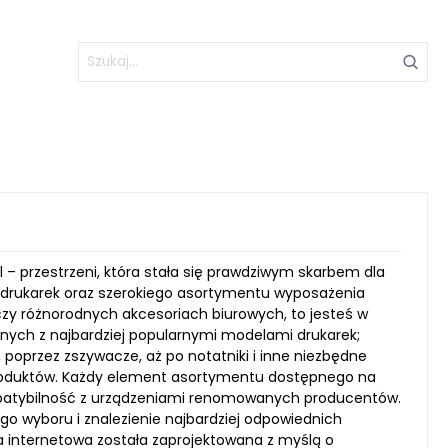
l – przestrzeni, która stała się prawdziwym skarbem dla
drukarek oraz szerokiego asortymentu wyposażenia
czy różnorodnych akcesoriach biurowych, to jesteś w
lnych z najbardziej popularnymi modelami drukarek;
poprzez zszywacze, aż po notatniki i inne niezbędne
 produktów. Każdy element asortymentu dostępnego na
ompatybilność z urządzeniami renomowanych producentów.
go wyboru i znalezienie najbardziej odpowiednich
 internetowa została zaprojektowana z myślą o