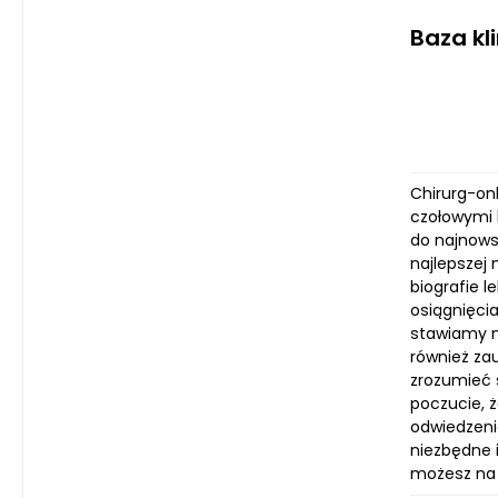
Baza kl
Chirurg-on
czołowymi 
do najnows
najlepszej
biografie l
osiągnięci
stawiamy n
również zau
zrozumieć 
poczucie, 
odwiedzeni
niezbędne i
możesz na 