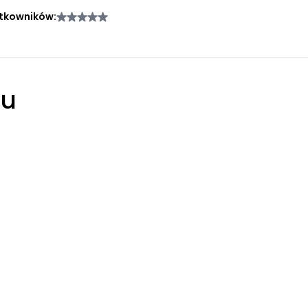
tkowników:
łu