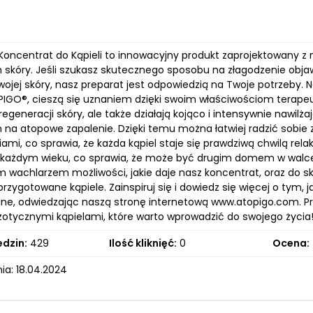
oncentrat do Kąpieli to innowacyjny produkt zaprojektowany 
 skóry. Jeśli szukasz skutecznego sposobu na złagodzenie obja
wojej skóry, nasz preparat jest odpowiedzią na Twoje potrzeby.
PIGO®, cieszą się uznaniem dzięki swoim właściwościom terap
 regeneracji skóry, ale także działają kojąco i intensywnie nawi
h na atopowe zapalenie. Dzięki temu można łatwiej radzić sob
ami, co sprawia, że każda kąpiel staje się prawdziwą chwilą re
 każdym wieku, co sprawia, że może być drugim domem w wal
m wachlarzem możliwości, jakie daje nasz koncentrat, oraz do sk
przygotowane kąpiele. Zainspiruj się i dowiedz się więcej o ty
jne, odwiedzając naszą stronę internetową www.atopigo.com. Prz
zotycznymi kąpielami, które warto wprowadzić do swojego życia
edzin:
429
Ilość kliknięć:
0
Ocena:
ia: 18.04.2024