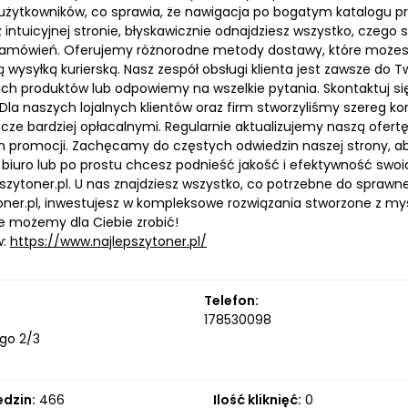
użytkowników, co sprawia, że nawigacja po bogatym katalogu pro
z intuicyjnej stronie, błyskawicznie odnajdziesz wszystko, czeg
 zamówień. Oferujemy różnorodne metody dostawy, które możesz
wysyłką kurierską. Nasz zespół obsługi klienta jest zawsze do T
ch produktów lub odpowiemy na wszelkie pytania. Skontaktuj się
 Dla naszych lojalnych klientów oraz firm stworzyliśmy szereg 
zcze bardziej opłacalnymi. Regularnie aktualizujemy naszą ofer
h promocji. Zachęcamy do częstych odwiedzin naszej strony, aby
 biuro lub po prostu chcesz podnieść jakość i efektywność swo
szytoner.pl. U nas znajdziesz wszystko, co potrzebne do spraw
oner.pl, inwestujesz w kompleksowe rozwiązania stworzone z myś
ele możemy dla Ciebie zrobić!
w:
https://www.najlepszytoner.pl/
Telefon:
178530098
ego 2/3
edzin:
466
Ilość kliknięć:
0