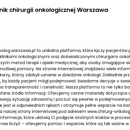
inik chirurgii onkologicznej Warszawa
kolog.warszawa.pl to unikalna platforma, która łączy pacjentó
klinikami onkologicznymi oraz doświadczonymi chirurgami onk
zych metod terapii i opieki medycznej, aby osoby zmagające 
 możliwej pomocy. Na stronie internetowej znajdziesz wiele in
ekarzy, którzy zdobyli uznanie w dziedzinie onkologii. Dokładnie
a, by każdy pacjent mógł podejmować świadome decyzje o swoim
a transparentność i rzetelność. Nasza platforma to nie tylko b
fane źródło informacji. Oferujemy cenne materiały dotyczące di
swoją sytuację zdrowotną i poczuć się pewnie w podejmowanych
że jest w odpowiednich rękach i otrzymuje pełne wsparcie na ka
a naszej strony internetowej pod adresem www.chirurg-onkolog.
nformacje, które ułatwią Ci podjęcie istotnych kroków w procesie
nas liczyć – oferujemy pomoc i wsparcie, które są tak ważne w 