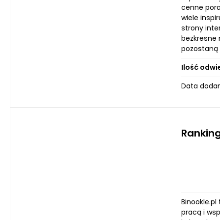
cenne pora
wiele inspi
strony int
bezkresne 
pozostaną 
Ilość odwi
Data dodan
Ranking
Binookle.p
pracą i ws