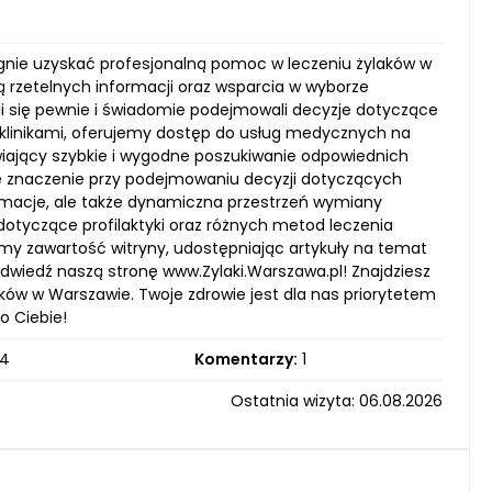
ragnie uzyskać profesjonalną pomoc w leczeniu żylaków w
ją rzetelnych informacji oraz wsparcia w wyborze
uli się pewnie i świadomie podejmowali decyzje dotyczące
 klinikami, oferujemy dostęp do usług medycznych na
iający szybkie i wygodne poszukiwanie odpowiednich
owe znaczenie przy podejmowaniu decyzji dotyczących
formacje, ale także dynamiczna przestrzeń wymiany
tyczące profilaktyki oraz różnych metod leczenia
jemy zawartość witryny, udostępniając artykuły na temat
odwiedź naszą stronę www.Zylaki.Warszawa.pl! Znajdziesz
ów w Warszawie. Twoje zdrowie jest dla nas priorytetem
o Ciebie!
4
Komentarzy:
1
Ostatnia wizyta: 06.08.2026