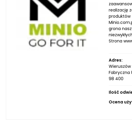
zaawansowa
realizację
produktów 
Minio.com.p
grona nasz
niezwykłyc
Strona ww
Adres:
Wieruszów
Fabryczna
98 400
Ilość odwi
Ocena uży