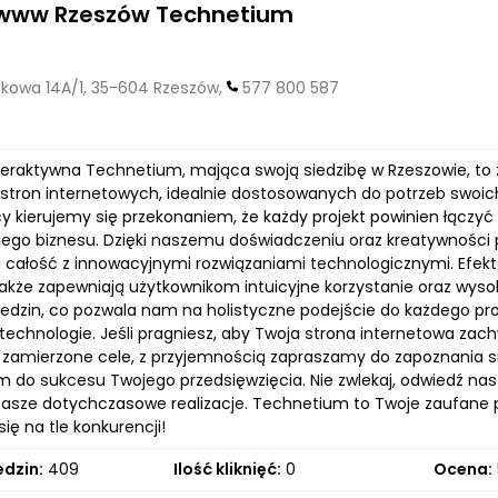
 www Rzeszów Technetium
kowa 14A/1, 35-604 Rzeszów,
577 800 587
teraktywna Technetium, mająca swoją siedzibę w Rzeszowie, to z
 stron internetowych, idealnie dostosowanych do potrzeb swoich
y kierujemy się przekonaniem, że każdy projekt powinien łączyć 
jego biznesu. Dzięki naszemu doświadczeniu oraz kreatywnośc
 całość z innowacyjnymi rozwiązaniami technologicznymi. Efektem
także zapewniają użytkownikom intuicyjne korzystanie oraz wyso
iedzin, co pozwala nam na holistyczne podejście do każdego pro
technologie. Jeśli pragniesz, aby Twoja strona internetowa zac
a zamierzone cele, z przyjemnością zapraszamy do zapoznania s
m do sukcesu Twojego przedsięwzięcia. Nie zwlekaj, odwiedź nas
asze dotychczasowe realizacje. Technetium to Twoje zaufane p
się na tle konkurencji!
edzin:
409
Ilość kliknięć:
0
Ocena: