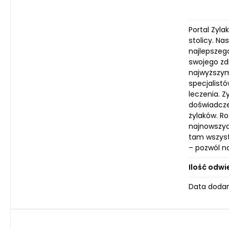
Portal Zyl
stolicy. Na
najlepszego
swojego zd
najwyższym
specjalist
leczenia. Z
doświadcze
żylaków. Ro
najnowszyc
tam wszyst
– pozwól na
Ilość odwi
Data dodan