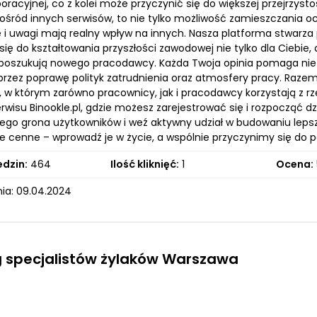
poracyjnej, co z kolei może przyczynić się do większej przejrzys
ośród innych serwisów, to nie tylko możliwość zamieszczania oc
 i uwagi mają realny wpływ na innych. Nasza platforma stwarza p
się do kształtowania przyszłości zawodowej nie tylko dla Ciebie, 
b poszukują nowego pracodawcy. Każda Twoja opinia pomaga nie t
przez poprawę polityk zatrudnienia oraz atmosfery pracy. Raze
, w którym zarówno pracownicy, jak i pracodawcy korzystają z 
wisu Binookle.pl, gdzie możesz zarejestrować się i rozpocząć d
go grona użytkowników i weź aktywny udział w budowaniu lepsze
le cenne – wprowadź je w życie, a wspólnie przyczynimy się do 
edzin:
464
Ilość kliknięć:
1
Ocena:
ia: 09.04.2024
 specjalistów żylaków Warszawa