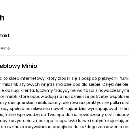
ch
takt
 Minio
eblowy Minio
l to sklep internetowy, który zrodził się z pasji do pięknych i f
 miłośnik stylowych wnętrz znajdzie coś dla siebie. Dzięki wie
ie obsługi klienta, łączymy tradycyjne wartości z nowoczesnymi
bór mebli, które odpowiadają na najróżniejsze potrzeby współcz
zy designerskie meblościany, ale również praktyczne półki i st
 aby spełnić oczekiwania nawet najbardziej wymagających klie
a, które wprowadzą do Twojego domu nowoczesny styl i niepow
by korzystanie z naszego sklepu było łatwe i satysfakcjonujące.
i, co oznacza indywidualne podejście do każdego zamówienia o