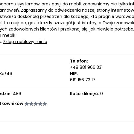
nemu systemowi oraz pasji do mebli, zapewniamy nie tylko intu
 zamówień. Zapraszamy do odwiedzenia naszej strony internetow
stwarza doskonałą przestrzeń dla każdego, kto pragnie wprowadzi
l to miejsce, gdzie każdy szczegół jest istotny, a Twoje zadowo
ych zadowolonych klientów i przekonaj się, jak niewiele potrze
h mebli!
w:
Sklep meblowy minio
Telefon:
+48 881 966 331
 8e/46
NIP:
619 156 73 17
edzin:
486
Ilość kliknięć:
0
tkowników: