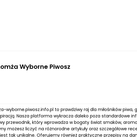
 Lomża Wyborne Piwosz
a-wyborne.piwosz.info.pl to prawdziwy raj dla miłośników piwa,
nspiracją. Nasza platforma wykracza daleko poza standardowe i
y przewodnik, który wprowadza w bogaty świat smaków, aromat
ryny możesz liczyć na różnorodne artykuły oraz szczegółowe rece
est tak unikalne. Oferujemy również praktyczne przepisy na dan