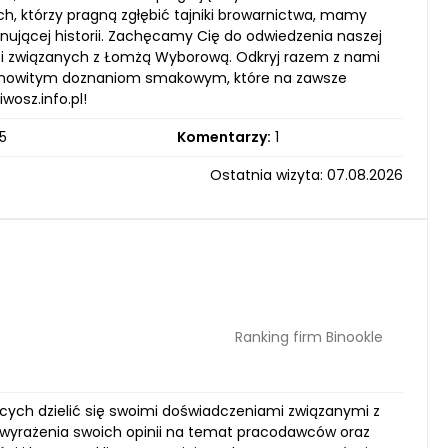
h, którzy pragną zgłębić tajniki browarnictwa, mamy
ynującej historii. Zachęcamy Cię do odwiedzenia naszej
eści związanych z Łomżą Wyborową. Odkryj razem z nami
iesamowitym doznaniom smakowym, które na zawsze
osz.info.pl!
5
Komentarzy:
1
Ostatnia wizyta: 07.08.2026
Ranking firm Binookle
cych dzielić się swoimi doświadczeniami związanymi z
ć wyrażenia swoich opinii na temat pracodawców oraz