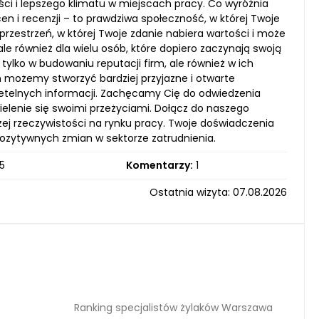
tości i lepszego klimatu w miejscach pracy. Co wyróżnia
en i recenzji – to prawdziwa społeczność, w której Twoje
rzestrzeń, w której Twoje zdanie nabiera wartości i może
ale również dla wielu osób, które dopiero zaczynają swoją
ylko w budowaniu reputacji firm, ale również w ich
m możemy stworzyć bardziej przyjazne i otwarte
rzetelnych informacji. Zachęcamy Cię do odwiedzenia
zielenie się swoimi przeżyciami. Dołącz do naszego
j rzeczywistości na rynku pracy. Twoje doświadczenia
pozytywnych zmian w sektorze zatrudnienia.
5
Komentarzy:
1
Ostatnia wizyta: 07.08.2026
Ranking specjalistów żylaków Warszawa