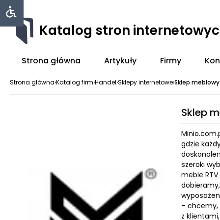
Katalog stron internetowy
Strona główna
Artykuły
Firmy
Kon
Strona główna
›
Katalog firm
›
Handel
›
Sklepy internetowe
›
Sklep meblowy
Sklep m
Minio.com.p
gdzie każdy
doskonalen
szeroki wy
meble RTV c
dobieramy,
wyposażeni
– chcemy, a
z klientam