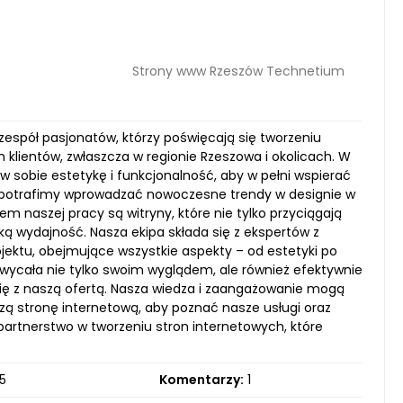
Strony www Rzeszów Technetium
espół pasjonatów, którzy poświęcają się tworzeniu
 klientów, zwłaszcza w regionie Rzeszowa i okolicach. W
w sobie estetykę i funkcjonalność, aby w pełni wspierać
i potrafimy wprowadzać nowoczesne trendy w designie w
 naszej pracy są witryny, które nie tylko przyciągają
ką wydajność. Nasza ekipa składa się z ekspertów z
jektu, obejmujące wszystkie aspekty – od estetyki po
hwycała nie tylko swoim wyglądem, ale również efektywnie
ię z naszą ofertą. Nasza wiedza i zaangażowanie mogą
zą stronę internetową, aby poznać nasze usługi oraz
artnerstwo w tworzeniu stron internetowych, które
5
Komentarzy:
1