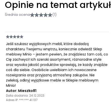
Opinie na temat artyku
Średnia ocena
(1)
Jeśli szukasz wyjątkowych mebli, które dodadzą
charakteru Twojemu wnętrzu, koniecznie odwiedź Sklep
meblowy Minio – jestem pewien, że znajdziesz tam coś, co
Cię zachwyci! Ich szeroki asortyment, różnorodne style
oraz wysoka jakość produktów sprawiają, że każdy znajdzie
coś dla siebie. Osobiście uwielbiam ich nowoczesne
rozwiązania oraz przyjazną atmosferę zakupów. Nie
zwlekaj, odkryj wyjątkowe meble w Sklepie meblowym
Minio!
Autor: Mieszko81
Data dodania: 24.12.2023
Adres IP: ***.***.41.137