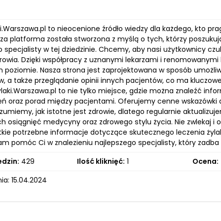
aki.Warszawa.pl to nieocenione źródło wiedzy dla każdego, kto p
sza platforma została stworzona z myślą o tych, którzy poszuku
 specjalisty w tej dziedzinie. Chcemy, aby nasi użytkownicy cz
rowia. Dzięki współpracy z uznanymi lekarzami i renomowanymi
 poziomie. Nasza strona jest zaprojektowana w sposób umożliw
ów, a także przeglądanie opinii innych pacjentów, co ma klucz
ylaki.Warszawa.pl to nie tylko miejsce, gdzie można znaleźć in
ń oraz porad między pacjentami. Oferujemy cenne wskazówki do
zumiemy, jak istotne jest zdrowie, dlatego regularnie aktualizu
h osiągnięć medycyny oraz zdrowego stylu życia. Nie zwlekaj i 
kie potrzebne informacje dotyczące skutecznego leczenia żylak
m pomóc Ci w znalezieniu najlepszego specjalisty, który zadba 
edzin:
429
Ilość kliknięć:
1
Ocena:
ia: 15.04.2024