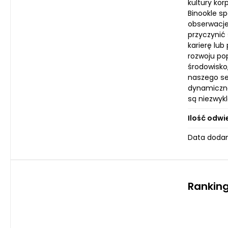
kultury kor
Binookle sp
obserwacje
przyczynić 
karierę lu
rozwoju po
środowisko
naszego ser
dynamiczne
są niezwyk
Ilość odwi
Data dodan
Ranking