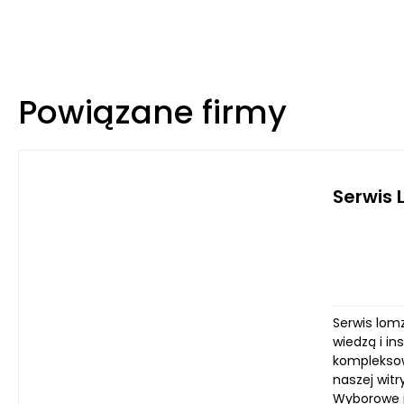
Powiązane firmy
Serwis
Serwis lomz
wiedzą i i
kompleksow
naszej wit
Wyborowe j