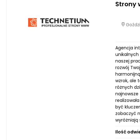
Strony
Goździ
Agencja in
unikalnych
naszej prac
rozwój Two
harmonijną
wzrok, ale 
różnych dz
najnowsze 
realizował
być klucze
zobaczyć n
wyróżniają 
Ilość odwi