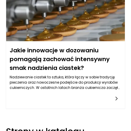
Jakie innowacje w dozowaniu
pomagają zachować intensywny
smak nadzienia ciastek?
Nadziewanie ciastek to sztuka, która łączy w sobie tradycję
pieczenia oraz nowoczesne podejście do produkcji wyrobów
cukierniczych. W ostatnich latach branża cukiernicza zaczęła
korzystać z nowoczesnych technologii, które znacząco
wpłynęły na proces nadziewania ciastek. Wykorzystanie
innowacyjnych rozwiązań w dozowaniu pozwala zachować
intensywny smak nadzienia, co jest kluczowym czynnikiem
wpływającym na zadowolenie klientów. Dobrze zrealizowane
nadziewanie ciastek uwydatnia ich walory smakowe, a
odpowiednie dozowanie zapewnia optymalne rozmieszczenie
nadzienia, co z kolei przekłada się na harmonijne połączenie