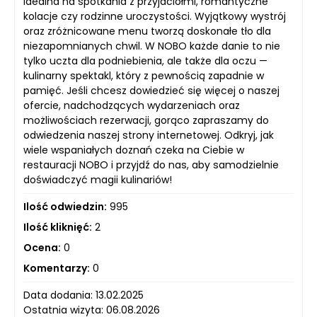
idealna na spotkania z przyjaciółmi, romantyczne
kolacje czy rodzinne uroczystości. Wyjątkowy wystrój
oraz zróżnicowane menu tworzą doskonałe tło dla
niezapomnianych chwil. W NOBO każde danie to nie
tylko uczta dla podniebienia, ale także dla oczu —
kulinarny spektakl, który z pewnością zapadnie w
pamięć. Jeśli chcesz dowiedzieć się więcej o naszej
ofercie, nadchodzących wydarzeniach oraz
możliwościach rezerwacji, gorąco zapraszamy do
odwiedzenia naszej strony internetowej. Odkryj, jak
wiele wspaniałych doznań czeka na Ciebie w
restauracji NOBO i przyjdź do nas, aby samodzielnie
doświadczyć magii kulinariów!
Ilość odwiedzin:
995
Ilość kliknięć:
2
Ocena:
0
Komentarzy:
0
Data dodania: 13.02.2025
Ostatnia wizyta: 06.08.2026