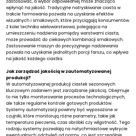
zastosować, a wybór odpowiedniej może znacząco
wpłynąć na jakość. Tradycyjne natryskiwanie ciasta w
trakcie formowania pozwala na uzyskanie efektów
wizualnych i smakowych, które przyciągają konsumentów.
Z kolei technika wielowarstwowa, polegająca na
umieszczeniu nadzienia pomiędzy warstwami ciasta,
może prowadzić do ciekawych kombinacji smakowych.
Zastosowanie maszyn do precyzyjnego nadziewania
pozwala na uzyskanie jednolitych porcji farszu, co wpływa
na jakość każdego ciastka.
Jak zarządzać jakością w zautomatyzowanej
produkcji?
W automatyzowanej produkcji ciastek sezonowych
kluczowym zadaniem jest zarządzanie jakością. Obejmuje
to nie tylko monitorowanie procesów technologicznych,
ale także regularne kontrole gotowych produktów.
Systemy automatyzacji powinny być wyposażone w
czujniki, które monitorują różne parametry, takie jak
temperatura pieczenia, czas obróbki czy wilgotność. Tego
rodzaju systemy pozwalają na natychmiastowe wykrycie
ewentualnych odchyleń od normy, co jest szczególnie