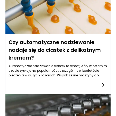
Czy automatyczne nadziewanie
nadaje się do ciastek z delikatnym
kremem?
Automatyczne nadziewanie ciastek to temat, który w ostatnim
czasie zyskuje na popularności, szczególnie w kontekście
pieczenia w dużych ilościach. Współczesne maszyny do
nadziewania, które oferują różnorodne możliwości, mogą być
znakomicie wykorzystane w piekarniach oraz przez
zapalonych amatorów cukiernictwa. W przypadku ciastek z
delikatnym kremem, automatyczne nadziewanie staje się nie
tylko wygodne, ale także może znacząco poprawić jakość
oraz efektywność procesu produkcji. Odpowiedź na to pytanie
zależy jednak od wielu czynników, takich jak rodzaj ciasta,
konsystencja kremu oraz technika nadziewania.