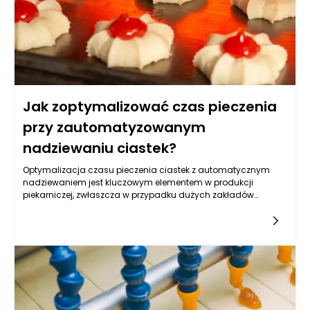
Jak zoptymalizować czas pieczenia
przy zautomatyzowanym
nadziewaniu ciastek?
Optymalizacja czasu pieczenia ciastek z automatycznym
nadziewaniem jest kluczowym elementem w produkcji
piekarniczej, zwłaszcza w przypadku dużych zakładów
zajmujących się wytwarzaniem słodkości na masową
skalę. Zautomatyzowane nadziewanie ciastek pozwala na
szybszy i bardziej spójny proces produkcji, wynikający z
zastosowania nowoczesnych maszyn. Wprowadzenie
automatyzacji w tym procesie może znacząco wpłynąć na
skrócenie czasu pieczenia, a także na jakość końcowego
produktu. Kluczowym aspektem jest optymalne ustawienie
parametrów pieczenia, takich jak temperatura i czas, które
powinny być dostosowane do rodzaju ciasta oraz nadzienia.