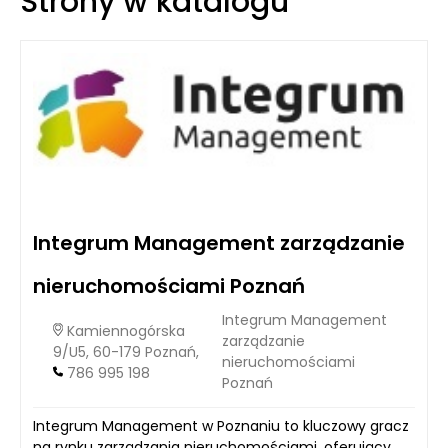
Strony w katalogu
składników oraz wyjątkowe doznania smakowe.
Integrum Management zarządzanie
nieruchomościami Poznań
Integrum Management
Kamiennogórska
zarządzanie
9/U5, 60-179 Poznań,
nieruchomościami
786 995 198
Poznań
Integrum Management w Poznaniu to kluczowy gracz
na rynku zarządzania nieruchomościami, oferujący