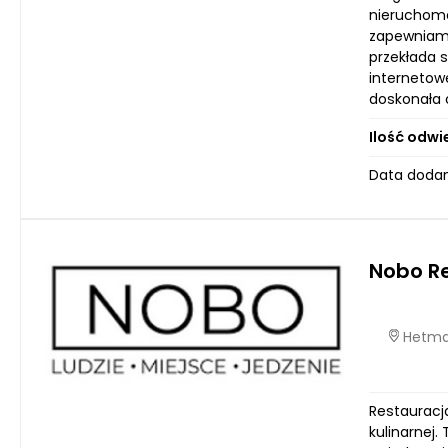
nieruchomo
zapewniamy
przekłada 
internetow
doskonała o
Ilość odwi
Data dodani
Nobo R
Hetmań
Restauracj
kulinarnej.