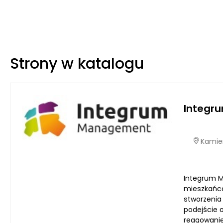
Strony w katalogu
Integr
Kamien
Integrum M
mieszkańcó
stworzenia
podejście 
reagowanie