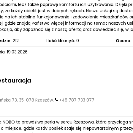
ściami, lecz także poprawę komfortu ich użytkowania. Dzięki pr
, że każdy obiekt jest w dobrych rękach. Nasze usługi są dost
się na ich stabilne funkcjonowanie i zadowolenie mieszkańców o
ej, gdzie znajdą Państwo więcej informacji na temat naszych us
kazja, aby zapoznać się z naszą ofertą oraz dowiedzieć się, w 
edzin:
212
Ilość kliknięć:
0
Ocena:
a: 19.03.2026
estauracja
ska 73, 35-078 Rzeszów,
+48 787 733 077
a NOBO to prawdziwa perła w sercu Rzeszowa, która przyciąga sm
 To miejsce, gdzie każdy posiłek staje się niepowtarzalnym prze