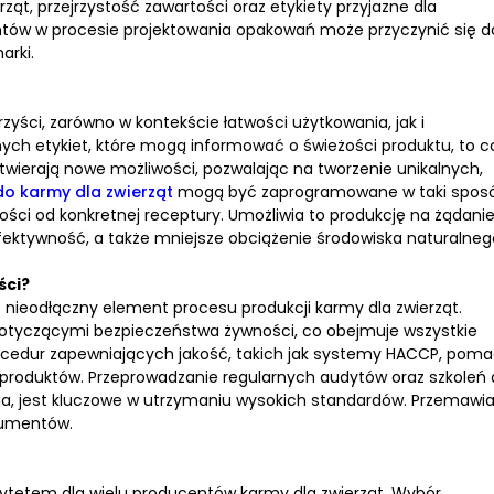
ząt, przejrzystość zawartości oraz etykiety przyjazne dla
ientów w procesie projektowania opakowań może przyczynić się d
arki.
yści, zarówno w kontekście łatwości użytkowania, jak i
nych etykiet, które mogą informować o świeżości produktu, to c
otwierają nowe możliwości, pozwalając na tworzenie unikalnych,
o karmy dla zwierząt
mogą być zaprogramowane w taki sposó
ci od konkretnej receptury. Umożliwia to produkcję na żądani
fektywność, a także mniejsze obciążenie środowiska naturalneg
ści?
 nieodłączny element procesu produkcji karmy dla zwierząt.
otyczącymi bezpieczeństwa żywności, co obejmuje wszystkie
ocedur zapewniających jakość, takich jak systemy HACCP, pom
a produktów. Przeprowadzanie regularnych audytów oraz szkoleń 
a, jest kluczowe w utrzymaniu wysokich standardów. Przemawia
nsumentów.
rytetem dla wielu producentów karmy dla zwierząt. Wybór