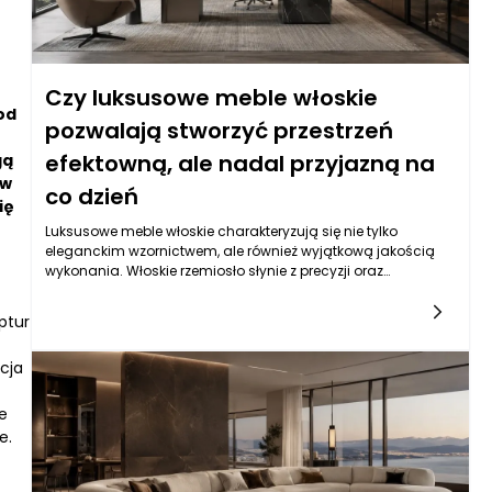
Czy luksusowe meble włoskie
od
pozwalają stworzyć przestrzeń
efektowną, ale nadal przyjazną na
gą
ów
co dzień
ię
Luksusowe meble włoskie charakteryzują się nie tylko
eleganckim wzornictwem, ale również wyjątkową jakością
wykonania. Włoskie rzemiosło słynie z precyzji oraz
najwyższej klasy materiałów, takich jak drewno, skóra czy
tkaniny. Te meble są stworzone z myślą o długowieczności,
ptur
co czyni je inwestycją na lata. Wiele z nich łączy tradycyjne
techniki z nowoczesnym designem, co pozwala dostosować
cja
je do różnorodnych stylistyk aranżacyjnych. Dlatego
inwestując w eleganckie meble włoskie, zyskujemy nie tylko
estetyczne walory wnętrza, ale również komfort użytkowania,
e
który sprawia, że stają się one integralną częścią
e.
codziennego życia.