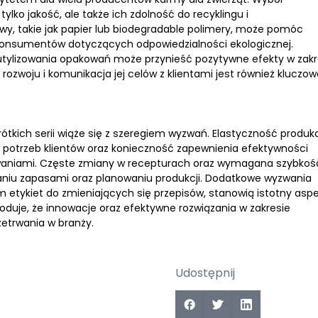
lko jakość, ale także ich zdolność do recyklingu i
wy, takie jak papier lub biodegradable polimery, może pomóc
nsumentów dotyczących odpowiedzialności ekologicznej.
ylizowania opakowań może przynieść pozytywne efekty w zakr
zwoju i komunikacja jej celów z klientami jest również kluczow
ótkich serii wiąże się z szeregiem wyzwań. Elastyczność produkcj
ę potrzeb klientów oraz konieczność zapewnienia efektywności
zwaniami. Częste zmiany w recepturach oraz wymagana szybkoś
aniu zapasami oraz planowaniu produkcji. Dodatkowe wyzwania
 etykiet do zmieniających się przepisów, stanowią istotny asp
duje, że innowacje oraz efektywne rozwiązania w zakresie
zetrwania w branży.
Udostępnij