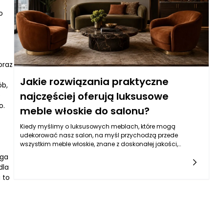
się być naturalnym krokiem ku podkreśleniu ich
o
wyjątkowości oraz komfortu.
oraz
Jakie rozwiązania praktyczne
b,
najczęściej oferują luksusowe
e
o.
meble włoskie do salonu?
Kiedy myślimy o luksusowych meblach, które mogą
udekorować nasz salon, na myśl przychodzą przede
wszystkim meble włoskie, znane z doskonałej jakości,
wyjątkowego designu oraz wygody użytkowania. Włoscy
aga
projektanci w pełni wykorzystują tradycyjne rzemiosło, łącząc
dla
je z nowoczesnym podejściem do estetyki i funkcjonalności.
 to
W rezultacie powstają eleganckie meble, które nie tylko
pięknie się prezentują, ale również zapewniają wygodę, na
której zależy każdemu z nas. Kluczową cechą tych mebli jest
ich uniwersalność, która sprawia, że doskonale
wkomponowują się w różnorodne aranżacje wnętrz, od