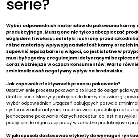
serie?
Wybór odpowiednich materiałów do pakowania karmy d
produkcyjnego.
Muszą one nie tylko zabezpieczać prod
względem trwałości, estetyki i ochrony przed szkodnik
różne materiały wpływają na świeżość karmy oraz ich in
zapewnić lepszą barierę wilgoci, co jest istotne w prz
musi być zgodny z regulacjami dotyczącymi bezpieczeńs
coraz ważniejsze w oczach konsumentów. Warto również
zminimalizować negatywny wpływ na środowisko.
Jak zapewnić efektywność procesu pakowania?
Usprawnienie procesu pakowania to klucz do osiągnięcia wys
i krótkie serie. Maszyny pakujące do karmy dla zwierząt po
Wybór odpowiednich urządzeń pakujących pozwala zminimali
systemów automatyzacji i nadzorowania produkcji może znac
jednoczesne pakowanie różnych receptur, co jest niezwykle i
podejście do organizacji pracy w zakładzie produkcyjnym prz
W jaki sposób dostosować etykiety do wymagań rynko