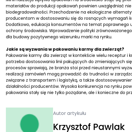
materiałów do produkcji opakowań powinien uwzględniać nie ty
biodegradowalności. Przechodzenie na ekologiczne alternaty
producentom w dostosowaniu się do rosnących wymagań ko
Dodatkowo, edukacja konsumentów na temat poprawnego ut
ochrony środowiska. Wprowadzenie polityki zrównoważonego ro
dla budowy pozytywnego wizerunku marki na rynku.
Jakie są wyzwania w pakowaniu karmy dla zwierząt?
Pakowanie karmy dla zwierząt w kontekście wielu receptur i kr
potrzeba dostosowania linii pakujących do zmieniających si
procesów sprawiają, że branża stoi przed nieustannymi wy
realizacji zamówień mogą prowadzić do trudności w zarządz
związane z transportem i logistyką, a także dostosowywaniem
działalności producentów. Wysoka konkurencja na rynku powo
pakowania stały się nie tylko pożądane, ale i konieczne do pr
Autor artykułu
Krzysztof Pawlak