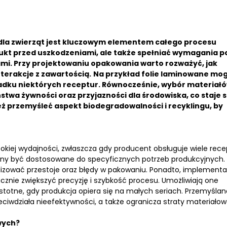
la zwierząt jest kluczowym elementem całego procesu
ukt przed uszkodzeniami, ale także spełniać wymagania p
ami.
Przy projektowaniu opakowania warto rozważyć, jak
terakcje z zawartością.
Na przykład folie laminowane mo
ypadku niektórych receptur. Równocześnie, wybór materiał
twa żywności oraz przyjazności dla środowiska, co staje s
 przemyśleć aspekt biodegradowalności i recyklingu, by
okiej wydajności, zwłaszcza gdy producent obsługuje wiele rece
winny być dostosowane do specyficznych potrzeb produkcyjnych.
zować przestoje oraz błędy w pakowaniu. Ponadto, implementa
znie zwiększyć precyzję i szybkość procesu. Umożliwiają one
stotne, gdy produkcja opiera się na małych seriach. Przemyślan
eciwdziała nieefektywności, a także ogranicza straty materiałow
wych?