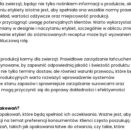
 zwierząt, będąc nie tylko nośnikiem informacji o produkcie, al
 etykiety istotne jest, aby spełniała ona wszelkie normy pra
ład, wartości odżywcze oraz miejscowość produkcji.
by przyciągnąć uwagę potencjalnych klientów. Warto wykorzysta
iany w designie i naczytaniu etykiet, szczególnie w obliczu zm
sowanie etykiet do zróżnicowanych receptur może być wyzwanie
kluczową rolę.
produkcji karmy dla zwierząt. Prawidłowe zarządzanie łańcuche
ynowane, by zapewnić odpowiednią jakość i świeżość produktu
 nie tylko terminy dostaw, ale również warunki przewozu, które 
 produkcyjnych warto rozważyć wprowadzenie systemów
e stanu zapasów i sprawniejsze zarządzanie surowcami oraz
ogą przyczynić się do poprawy dokładności i efektywności
pakowań?
opakowań, które będą spełniać ich oczekiwania. Ważne jest, aby
ji na temat preferencji konsumentów. Klienci często poszukują 
ń, takich jak opakowania łatwe do otwarcia, czy takie, które