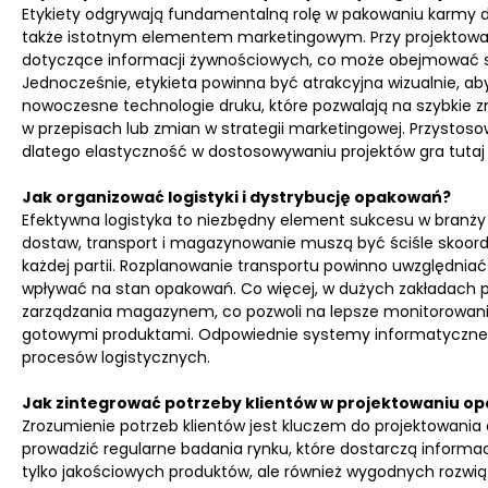
Etykiety odgrywają fundamentalną rolę w pakowaniu karmy dla
także istotnym elementem marketingowym. Przy projektowaniu
dotyczące informacji żywnościowych, co może obejmować sk
Jednocześnie, etykieta powinna być atrakcyjna wizualnie, a
nowoczesne technologie druku, które pozwalają na szybkie zm
w przepisach lub zmian w strategii marketingowej. Przysto
dlatego elastyczność w dostosowywaniu projektów gra tutaj 
Jak organizować logistyki i dystrybucję opakowań?
Efektywna logistyka to niezbędny element sukcesu w branży 
dostaw, transport i magazynowanie muszą być ściśle skoord
każdej partii. Rozplanowanie transportu powinno uwzględniać
wpływać na stan opakowań. Co więcej, w dużych zakładach
zarządzania magazynem, co pozwoli na lepsze monitorowani
gotowymi produktami. Odpowiednie systemy informatyczne m
procesów logistycznych.
Jak zintegrować potrzeby klientów w projektowaniu o
Zrozumienie potrzeb klientów jest kluczem do projektowania 
prowadzić regularne badania rynku, które dostarczą informac
tylko jakościowych produktów, ale również wygodnych rozwiąza