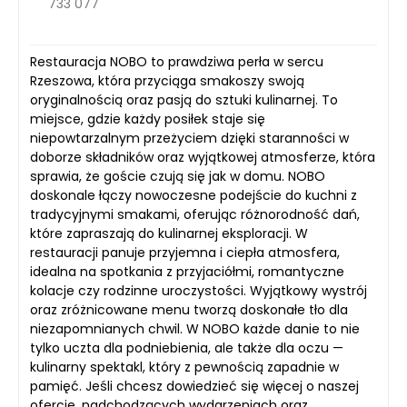
733 077
Restauracja NOBO to prawdziwa perła w sercu
Rzeszowa, która przyciąga smakoszy swoją
oryginalnością oraz pasją do sztuki kulinarnej. To
miejsce, gdzie każdy posiłek staje się
niepowtarzalnym przeżyciem dzięki staranności w
doborze składników oraz wyjątkowej atmosferze, która
sprawia, że goście czują się jak w domu. NOBO
doskonale łączy nowoczesne podejście do kuchni z
tradycyjnymi smakami, oferując różnorodność dań,
które zapraszają do kulinarnej eksploracji. W
restauracji panuje przyjemna i ciepła atmosfera,
idealna na spotkania z przyjaciółmi, romantyczne
kolacje czy rodzinne uroczystości. Wyjątkowy wystrój
oraz zróżnicowane menu tworzą doskonałe tło dla
niezapomnianych chwil. W NOBO każde danie to nie
tylko uczta dla podniebienia, ale także dla oczu —
kulinarny spektakl, który z pewnością zapadnie w
pamięć. Jeśli chcesz dowiedzieć się więcej o naszej
ofercie, nadchodzących wydarzeniach oraz