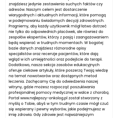
znajdziesz jedynie zestawienia suchych faktów czy
adresów. Naszym celem jest dostarczenie
wiarygodnych i aktualnych informacji, które pomogą
w podejmowaniu świadomych decyzji zdrowotnych.
Pragniemy, aby każdy użytkownik mógł łatwo dotrzeć
nie tylko do odpowiednich placówek, ale również do
zespołów ekspertów, którzy z pasją i zaangażowaniem
będą wspierać w trudnych momentach. W bogatej
bazie danych znajdziesz różnorodne opisy
specjalistów oraz recenzje pacjentów, które dają
wgląd w ich umiejętności oraz podejście do terapii.
Dodatkowo, nasza sekcja zasobów edukacyjnych
oferuje ciekawe artykuły, które poszerzą Twoją wiedzę
na temat nowotworów oraz dostępnych metod
leczenia. Zachęcamy Cię do odwiedzenia naszej
witryny, gdzie możesz rozpocząć poszukiwania
profesjonalnej pomocy medycznej w walce z chorobą.
Portal www.najlepszy-onkolog.pl został stworzony z
myślą o Tobie, abyś w tym trudnym czasie mógł czuć
się wspierany i pewny wyborów, jakie podejmujesz w
imię zdrowia. Gdy zdrowie jest najważniejszym