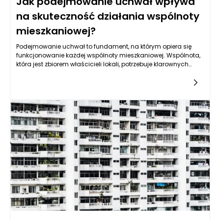
Jak podejmowanie uchwał wpływa
na skuteczność działania wspólnoty
mieszkaniowej?
Podejmowanie uchwał to fundament, na którym opiera się
funkcjonowanie każdej wspólnoty mieszkaniowej. Wspólnota,
która jest zbiorem właścicieli lokali, potrzebuje klarownych
zasad rządzących jej działaniami, a uchwały pełnią rolę
przekładu tych zasad na konkretne działania i decyzje. W
kontekście zarządzania nieruchomościami uchwały są nie
tylko formalnymi dokumentami, ale także wyrazem
demokratycznego podejścia i zintegrowanego działania
właścicieli mieszkań. Proces podejmowania uchwał w
wspólnocie mieszkańców ma znaczący wpływ na jej ogólną
efektywność, dlatego warto zwrócić szczególną uwagę na ten
aspekt.