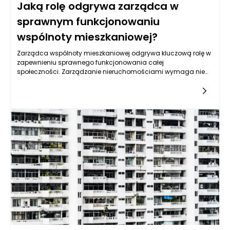
Jaką rolę odgrywa zarządca w
sprawnym funkcjonowaniu
wspólnoty mieszkaniowej?
Zarządca wspólnoty mieszkaniowej odgrywa kluczową rolę w
zapewnieniu sprawnego funkcjonowania całej
społeczności. Zarządzanie nieruchomościami wymaga nie
tylko umiejętności organizacyjnych, ale również wiedzy z
zakresu prawa, finansów oraz kontaktów
interpersonalnych. Zarządca jest osobą, która odpowiada za
szereg aspektów związanych z codziennym funkcjonowaniem
budynku oraz zarządzaniem jego zasobami. Przede
wszystkim, pełni funkcję łącznika pomiędzy mieszkańcami a
organami administracyjnymi, co sprawia, że jest niezbędny
do osiągnięcia harmonii i efektywnej współpracy w danej
wspólnocie.