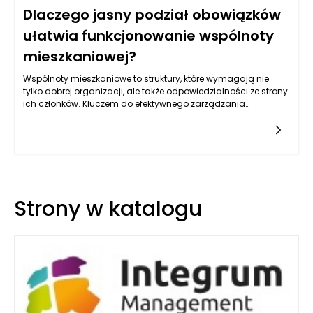
Dlaczego jasny podział obowiązków
ułatwia funkcjonowanie wspólnoty
mieszkaniowej?
Wspólnoty mieszkaniowe to struktury, które wymagają nie
tylko dobrej organizacji, ale także odpowiedzialności ze strony
ich członków. Kluczem do efektywnego zarządzania
nieruchomościami Poznań, w tym budynkami mieszkalnymi,
jest jasny podział obowiązków pomiędzy różne osoby i
grupy. Kiedy każdy członek wspólnoty wie, jakie ma zadania i
jakie są jego odpowiedzialności, zmniejsza to ryzyko
nieporozumień oraz konfliktów. Taki podział obowiązków nie
tylko polepsza komunikację wewnętrzną, ale również zwiększa
efektywność działań podejmowanych na rzecz wspólnoty.
Strony w katalogu