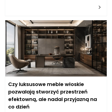
wyłącznie ozdobą ani wyłącznie użytkowym przedmiotem
pozbawionym charakteru. Najlepszy efekt pojawia się wtedy,
gdy forma, materiał, proporcje i funkcja tworzą spójną całość.
Włoskie wzornictwo od lat opiera się właśnie na takim
podejściu: mebel ma przyciągać uwagę, ale jednocześnie
służyć domownikom na co dzień. Sofa powinna być
elegancka, ale także wygodna podczas odpoczynku. Stół
może mieć rzeźbiarską podstawę, lecz nadal musi być
stabilny i praktyczny. Fotel może wyróżniać się designerską
linią, ale nie powinien męczyć użytkownika po kilkunastu
minutach siedzenia. Luksusowe meble włoskie są cenione
dlatego, że łączą te wymagania bez sztucznego kompromisu.
Ich estetyka wynika nie tylko z dekoracyjności, ale z jakości
projektu, dbałości o detal i umiejętnego wykorzystania
materiałów. Dzięki temu wnętrze może wyglądać prestiżowo, a
jednocześnie pozostać przyjazne, funkcjonalne i naturalne w
codziennym użytkowaniu.
Czy luksusowe meble włoskie
pozwalają stworzyć przestrzeń
efektowną, ale nadal przyjazną na
co dzień