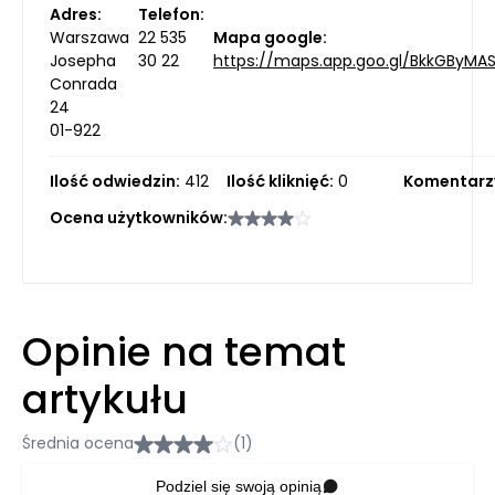
Adres:
Telefon:
Warszawa
22 535
Mapa google:
Josepha
30 22
https://maps.app.goo.gl/BkkGByMA
Conrada
24
01-922
Ilość odwiedzin:
412
Ilość kliknięć:
0
Komentarz
Ocena użytkowników:
Opinie na temat
artykułu
Średnia ocena
(1)
Podziel się swoją opinią