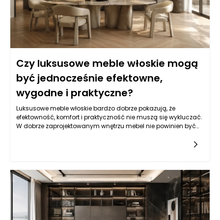
Czy luksusowe meble włoskie mogą
być jednocześnie efektowne,
wygodne i praktyczne?
Luksusowe meble włoskie bardzo dobrze pokazują, że
efektowność, komfort i praktyczność nie muszą się wykluczać.
W dobrze zaprojektowanym wnętrzu mebel nie powinien być
wyłącznie ozdobą ani wyłącznie użytkowym przedmiotem
pozbawionym charakteru. Najlepszy efekt pojawia się wtedy,
gdy forma, materiał, proporcje i funkcja tworzą spójną całość.
Włoskie wzornictwo od lat opiera się właśnie na takim
podejściu: mebel ma przyciągać uwagę, ale jednocześnie
służyć domownikom na co dzień. Sofa powinna być
elegancka, ale także wygodna podczas odpoczynku. Stół
może mieć rzeźbiarską podstawę, lecz nadal musi być
stabilny i praktyczny. Fotel może wyróżniać się designerską
linią, ale nie powinien męczyć użytkownika po kilkunastu