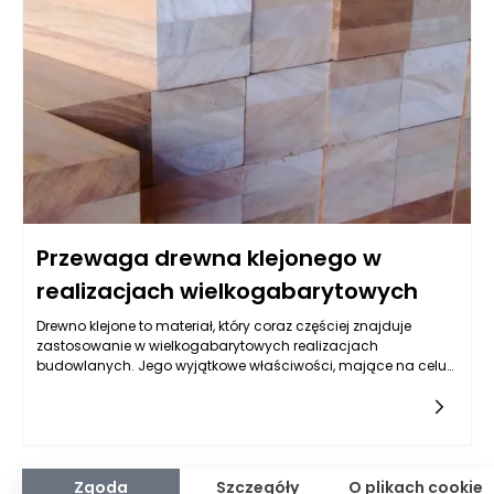
odpowiednie dozowanie zapewnia optymalne rozmieszczenie
nadzienia, co z kolei przekłada się na harmonijne połączenie
składników oraz wyjątkowe doznania smakowe.
Przewaga drewna klejonego w
realizacjach wielkogabarytowych
Drewno klejone to materiał, który coraz częściej znajduje
zastosowanie w wielkogabarytowych realizacjach
budowlanych. Jego wyjątkowe właściwości, mające na celu
zwiększenie wytrzymałości i elastyczności konstrukcji, czynią
go niezwykle konkurencyjnym w porównaniu do tradycyjnych
surowców budowlanych. Drewno klejone, co jest istotne, jest
również produktem, który przyczynia się do ochrony
środowiska dzięki zrównoważonemu pozyskiwaniu surowca.
Przykładem polskiego producenta, który oferuje wysokiej
Zgoda
Szczegóły
O plikach cookie