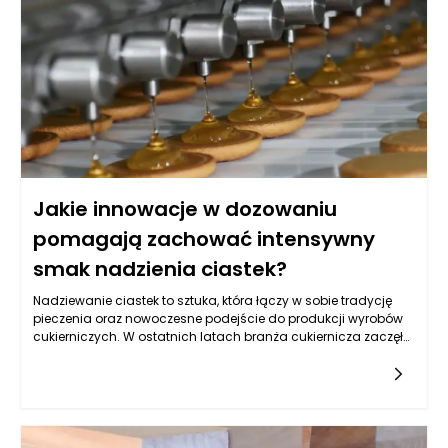
sprawia, że stają się one integralną częścią codziennego
życia.
Jakie innowacje w dozowaniu
pomagają zachować intensywny
smak nadzienia ciastek?
Nadziewanie ciastek to sztuka, która łączy w sobie tradycję
pieczenia oraz nowoczesne podejście do produkcji wyrobów
cukierniczych. W ostatnich latach branża cukiernicza zaczęła
korzystać z nowoczesnych technologii, które znacząco
wpłynęły na proces nadziewania ciastek. Wykorzystanie
innowacyjnych rozwiązań w dozowaniu pozwala zachować
intensywny smak nadzienia, co jest kluczowym czynnikiem
wpływającym na zadowolenie klientów. Dobrze zrealizowane
nadziewanie ciastek uwydatnia ich walory smakowe, a