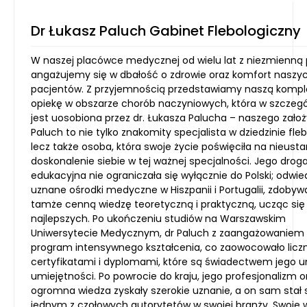
Dr Łukasz Paluch Gabinet Flebologiczny
W naszej placówce medycznej od wielu lat z niezmienną 
angażujemy się w dbałość o zdrowie oraz komfort naszy
pacjentów. Z przyjemnością przedstawiamy naszą komp
opiekę w obszarze chorób naczyniowych, która w szczegó
jest uosobiona przez dr. Łukasza Palucha – naszego założy
Paluch to nie tylko znakomity specjalista w dziedzinie flebo
lecz także osoba, która swoje życie poświęciła na nieust
doskonalenie siebie w tej ważnej specjalności. Jego drog
edukacyjna nie ograniczała się wyłącznie do Polski; odwie
uznane ośrodki medyczne w Hiszpanii i Portugalii, zdobyw
tamże cenną wiedzę teoretyczną i praktyczną, ucząc się
najlepszych. Po ukończeniu studiów na Warszawskim
Uniwersytecie Medycznym, dr Paluch z zaangażowaniem r
program intensywnego kształcenia, co zaowocowało licz
certyfikatami i dyplomami, które są świadectwem jego u
umiejętności. Po powrocie do kraju, jego profesjonalizm o
ogromna wiedza zyskały szerokie uznanie, a on sam stał 
jednym z czołowych autorytetów w swojej branży. Swoje w