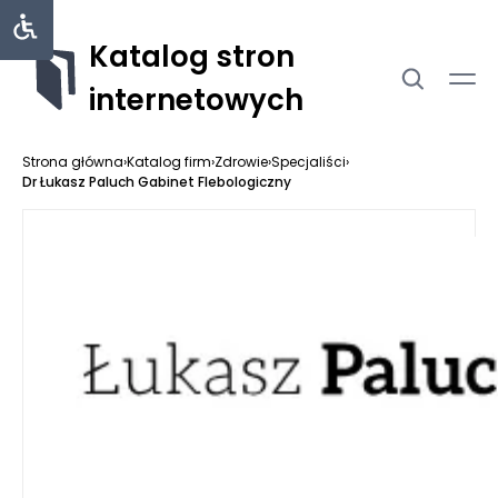
Katalog stron
internetowych
Strona główna
›
Katalog firm
›
Zdrowie
›
Specjaliści
›
Dr Łukasz Paluch Gabinet Flebologiczny