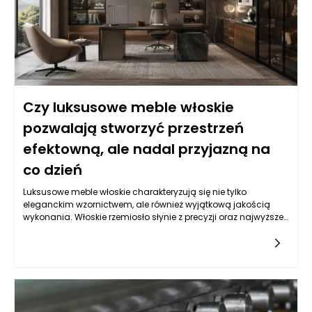
minutach siedzenia. Luksusowe meble włoskie są cenione
dlatego, że łączą te wymagania bez sztucznego kompromisu.
Ich estetyka wynika nie tylko z dekoracyjności, ale z jakości
projektu, dbałości o detal i umiejętnego wykorzystania
materiałów. Dzięki temu wnętrze może wyglądać prestiżowo, a
jednocześnie pozostać przyjazne, funkcjonalne i naturalne w
codziennym użytkowaniu.
Czy luksusowe meble włoskie
pozwalają stworzyć przestrzeń
efektowną, ale nadal przyjazną na
co dzień
Luksusowe meble włoskie charakteryzują się nie tylko
eleganckim wzornictwem, ale również wyjątkową jakością
wykonania. Włoskie rzemiosło słynie z precyzji oraz najwyższej
klasy materiałów, takich jak drewno, skóra czy tkaniny. Te
meble są stworzone z myślą o długowieczności, co czyni je
inwestycją na lata. Wiele z nich łączy tradycyjne techniki z
nowoczesnym designem, co pozwala dostosować je do
różnorodnych stylistyk aranżacyjnych. Dlatego inwestując w
eleganckie meble włoskie, zyskujemy nie tylko estetyczne
walory wnętrza, ale również komfort użytkowania, który