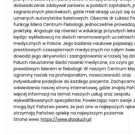
doświadczenie zdobywał zarówno w polskich szpitalach, ja
zagranicznych placówkach, gdzie miał okazję uczyć się o
uznanych autorytetów światowych. Obecnie dr Łukasz Pa
funkcję lidera Centrum Flebologii, jednocześnie prowadz
praktykę. Angażuje się również w edukację przyszłych leka
będąc wykładowcą na dwóch renomowanych uczelniach
medycznych w Polsce. Jego badania naukowe pojawiają 
prestiżowych czasopismach medycznych na całym świec
dowodzi jego aktywności i zaangażowania w rozwój tej dzi
Paluch nieustannie śledzi nowinki medyczne, co czyni go
prawdziwym liderem w flebologii. W naszym Centrum kł
ogromny nacisk na profesjonalizm, nowoczesność oraz
indywidualne podejście do każdego pacjenta. Zachęcam
odwiedzenia naszej strony internetowej, gdzie znajdą Pa
więcej informacji na temat naszych usług oraz zespołu
wykwalifikowanych specjalistów. Powierzając nam swoje z
mogą być Państwo pewni, że jest ono w najlepszych ręka
otrzymają Państwo opiekę na najwyższym poziomie.
Strona www:
https://www.drpaluch.pl