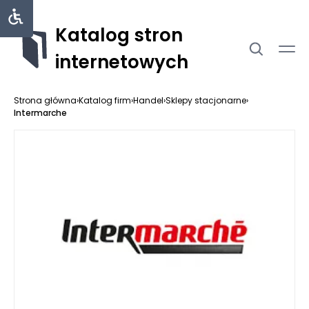
Katalog stron
internetowych
Strona główna
›
Katalog firm
›
Handel
›
Sklepy stacjonarne
›
Intermarche