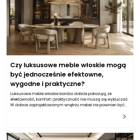
Czy luksusowe meble włoskie mogą
być jednocześnie efektowne,
wygodne i praktyczne?
Luksusowe meble włoskie bardzo dobrze pokazują, że
efektowność, komfort i praktyczność nie muszą się wykluczać.
W dobrze zaprojektowanym wnętrzu mebel nie powinien być
wyłącznie ozdobą ani wyłącznie użytkowym przedmiotem
pozbawionym charakteru. Najlepszy efekt pojawia się wtedy,
gdy forma, materiał, proporcje i funkcja tworzą spójną całość.
Włoskie wzornictwo od lat opiera się właśnie na takim
podejściu: mebel ma przyciągać uwagę, ale jednocześnie
służyć domownikom na co dzień. Sofa powinna być