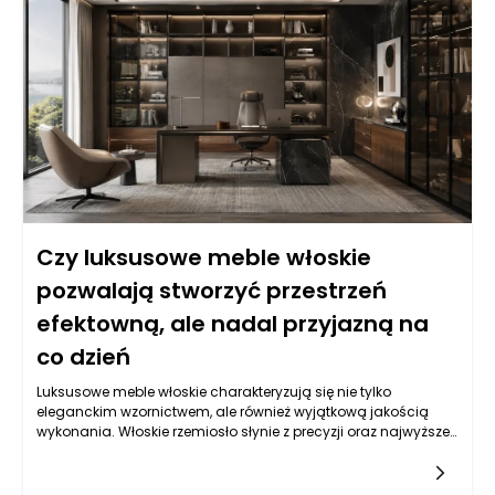
elegancka, ale także wygodna podczas odpoczynku. Stół
może mieć rzeźbiarską podstawę, lecz nadal musi być
stabilny i praktyczny. Fotel może wyróżniać się designerską
linią, ale nie powinien męczyć użytkownika po kilkunastu
minutach siedzenia. Luksusowe meble włoskie są cenione
dlatego, że łączą te wymagania bez sztucznego kompromisu.
Ich estetyka wynika nie tylko z dekoracyjności, ale z jakości
projektu, dbałości o detal i umiejętnego wykorzystania
materiałów. Dzięki temu wnętrze może wyglądać prestiżowo, a
jednocześnie pozostać przyjazne, funkcjonalne i naturalne w
codziennym użytkowaniu.
Czy luksusowe meble włoskie
pozwalają stworzyć przestrzeń
efektowną, ale nadal przyjazną na
co dzień
Luksusowe meble włoskie charakteryzują się nie tylko
eleganckim wzornictwem, ale również wyjątkową jakością
wykonania. Włoskie rzemiosło słynie z precyzji oraz najwyższej
klasy materiałów, takich jak drewno, skóra czy tkaniny. Te
meble są stworzone z myślą o długowieczności, co czyni je
inwestycją na lata. Wiele z nich łączy tradycyjne techniki z