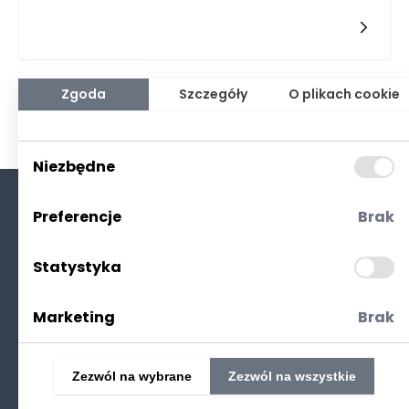
branżach. Hotele, które dysponują zapleczem
gastronomicznym, oferują unikalne korzyści, które mogą
znacznie usprawnić harmonogram pracy nie tylko personelu,
ale także gości. Przede wszystkim, połączenie zakwaterowania
z możliwością spożywania posiłków w jednym miejscu
pozwala na pełniejszą organizację czasu. Zmniejsza to
Zgoda
Szczegóły
O plikach cookie
konieczność przemieszczania się gości w poszukiwaniu
restauracji, co jest szczególnie istotne w kontekście konferencji,
spotkań biznesowych czy najzwyklejszych wakacji.
Niezbędne
Preferencje
Brak
O nas
Kontakt
Statystyka
Polityka prywatności
(RODO. Cookies)
Marketing
Brak
Zezwól na wybrane
Zezwól na wszystkie