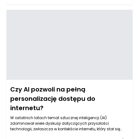
nowoczesnym designem, co pozwala dostosować je do
różnorodnych stylistyk aranżacyjnych. Dlatego inwestując w
eleganckie meble włoskie, zyskujemy nie tylko estetyczne
walory wnętrza, ale również komfort użytkowania, który
sprawia, że stają się one integralną częścią codziennego
życia.
Czy AI pozwoli na pełną
personalizację dostępu do
internetu?
W ostatnich latach temat sztucznej inteligencji (AI)
zdominował wiele dyskusji dotyczących przyszłości
technologii, zwłaszcza w kontekście internetu, który stał się
fundamentem współczesnej komunikacji i wymiany