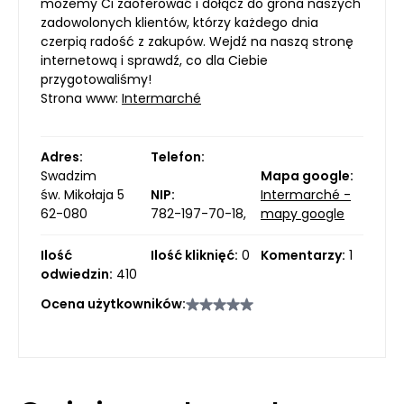
możemy Ci zaoferować i dołącz do grona naszych
zadowolonych klientów, którzy każdego dnia
czerpią radość z zakupów. Wejdź na naszą stronę
internetową i sprawdź, co dla Ciebie
przygotowaliśmy!
Strona www:
Intermarché
Adres:
Telefon:
Swadzim
Mapa google:
św. Mikołaja 5
NIP:
Intermarché -
62-080
782-197-70-18,
mapy google
Ilość
Ilość kliknięć:
0
Komentarzy:
1
odwiedzin:
410
Ocena użytkowników: