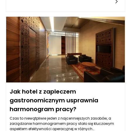
informacji. W miarę jak algorytmy AI stają się coraz bardziej
zaawansowane, pojawia się pytanie, czy technologia ta
umożliwi pełną personalizację doświadczeń użytkowników w
internecie. Aby odpowiedzieć na to pytanie, warto przyjrzeć się,
jakie mechanizmy personalizacji już istnieją, jakie są ich
ograniczenia oraz jak sztuczna inteligencja może
rewolucjonizować sposób, w jaki konsumujemy treści w
internecie.
Jak hotel z zapleczem
gastronomicznym usprawnia
harmonogram pracy?
Czas to niewątpliwie jeden z najcenniejszych zasobów, a
zarządzanie harmonogramem pracy stało się kluczowym
aspektem efektywności operacyjnej w różnych